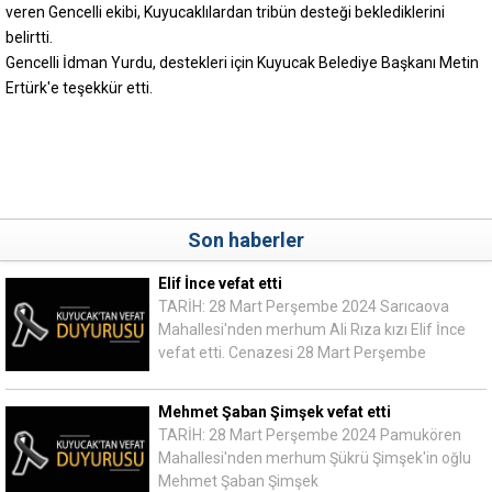
veren Gencelli ekibi, Kuyucaklılardan tribün desteği beklediklerini
belirtti.
Gencelli İdman Yurdu, destekleri için Kuyucak Belediye Başkanı Metin
Ertürk'e teşekkür etti.
Son haberler
Elif İnce vefat etti
TARİH: 28 Mart Perşembe 2024 Sarıcaova
Mahallesi'nden merhum Ali Rıza kızı Elif İnce
vefat etti. Cenazesi 28 Mart Perşembe
Mehmet Şaban Şimşek vefat etti
TARİH: 28 Mart Perşembe 2024 Pamukören
Mahallesi'nden merhum Şükrü Şimşek'in oğlu
Mehmet Şaban Şimşek