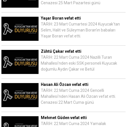
Cenazesi 25 Mart Pazartesi günü
Yaşar Boran vefat etti
TARİH: 23 Mart Cumartesi 2024 Kuyucak'tan
Selim, Halit ve Süleyman Boran'ın babaları
Yaşar Boran vefat etti.
Zühtü Çakar vefat etti
TARİH: 22 Mart Cuma 2024 Nazilli Turan
Mahallesi'nden eski SSK personeli Kuyucak
doğumlu Aydın Çakar ve Betül
Hasan Ali Özcan vefat etti
TARİH: 22 Mart Cuma 2024 Gencelli
Mahallesi'nden Hasan Ali Özcan vefat etti.
Cenazesi 22 Mart Cuma günü
Mehmet Güden vefat etti
TARİH: 22 Mart Cuma 2024 Yamalak