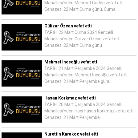
Mahallesi'nden Mehmet Güden vefat etti.
Cenazesi 22 Mart Cuma günü, Cuma
Gülizar Özcan vefat etti
TARİH: 22 Mart Cuma 2024 Gencelli
Mahallesi'nden Gülizar Özcan vefat etti.
Cenazesi 22 Mart Cuma günü
Mehmet İnceoğlu vefat etti
TARİH: 21 Mart Perşembe 2024 Gencelli
Mahallesi'nden Mehmet İnceoğlu vefat etti.
Cenazesi 21 Mart Perşembe günü
Hasan Korkmaz vefat etti
TARİH: 20 Mart Çarşamba 2024 Gencelli
Mahallesi'nden Hacı Hasan Korkmaz vefat etti.
Cenazesi 21 Mart Perşembe
Nurettin Karakoç vefat etti