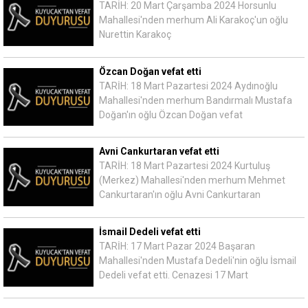
TARİH: 20 Mart Çarşamba 2024 Horsunlu
Mahallesi'nden merhum Ali Karakoç'un oğlu
Nurettin Karakoç
Özcan Doğan vefat etti
TARİH: 18 Mart Pazartesi 2024 Aydınoğlu
Mahallesi'nden merhum Bandırmalı Mustafa
Doğan'ın oğlu Özcan Doğan vefat
Avni Cankurtaran vefat etti
TARİH: 18 Mart Pazartesi 2024 Kurtuluş
(Merkez) Mahallesi'nden merhum Mehmet
Cankurtaran'ın oğlu Avni Cankurtaran
İsmail Dedeli vefat etti
TARİH: 17 Mart Pazar 2024 Başaran
Mahallesi'nden Mustafa Dedeli'nin oğlu İsmail
Dedeli vefat etti. Cenazesi 17 Mart