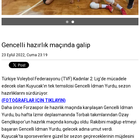
Gencelli hazırlık maçında galip
23 Eylül 2022, Cuma 23:19
Türkiye Voleybol Federasyonu (TVF) Kadınlar 2. Lig'de mücadele
edecek olan Kuyucak'ın tek temsilcisi Gencelli İdman Yurdu, sezon
hazırlıklarını sürdürüyor.
(FOTOĞRAFLAR İÇİN TIKLAYIN)
Daha önce Forzaspor ile hazırlık maçında karşılaşan Gencelli İdman
Yurdu, bu hafta İzmir deplasmanında Torbalı takımlarından Özay
Gençlikspor'un hazırlık maçında konuğu oldu. Rakibini mağlup etmeyi
başaran Gencelli İdman Yurdu, gelecek adına umut verdi.
Kuyucak'ta sporseverlere güzel bir sezon geçireceklerinin müjdesini