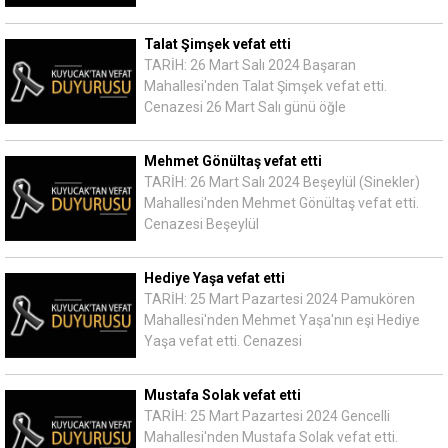
Talat Şimşek vefat etti
TARİH: 26 Mart Salı 2024 Başaran
Mahallesi'nden Talat Şimşek vefat etti.
Cenazesi 26 Mart Salı günü öğle
Mehmet Gönültaş vefat etti
TARİH: 26 Mart Salı 2024 Beşeylül (Sinekler)
Mahallesi'nden Mehmet Gönültaş vefat etti.
Cenazesi Beşeylül
Hediye Yaşa vefat etti
TARİH: 25 Mart Pazartesi 2024 Pamukören
Mahallesi'nden Mehmet Yaşa'nın eşi Hediye
Yaşa vefat etti. Cenazesi
Mustafa Solak vefat etti
TARİH: 25 Mart Pazartesi 2024 Gencelli
Mahallesi'nden Mustafa Solak vefat etti.