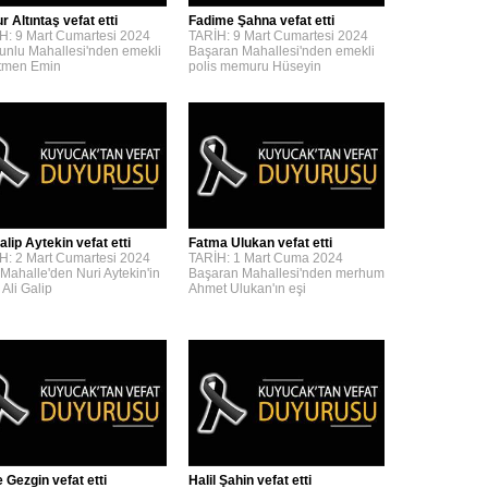
 Altıntaş vefat etti
Fadime Şahna vefat etti
H: 9 Mart Cumartesi 2024
TARİH: 9 Mart Cumartesi 2024
unlu Mahallesi'nden emekli
Başaran Mahallesi'nden emekli
tmen Emin
polis memuru Hüseyin
alip Aytekin vefat etti
Fatma Ulukan vefat etti
H: 2 Mart Cumartesi 2024
TARİH: 1 Mart Cuma 2024
 Mahalle'den Nuri Aytekin'in
Başaran Mahallesi'nden merhum
 Ali Galip
Ahmet Ulukan'ın eşi
 Gezgin vefat etti
Halil Şahin vefat etti