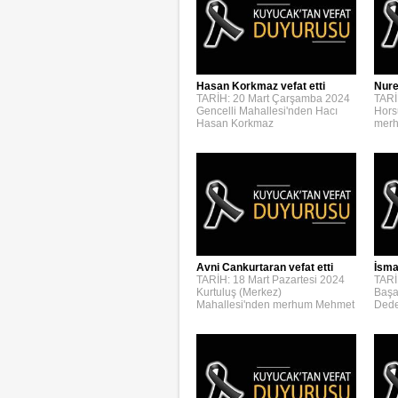
Hasan Korkmaz vefat etti
Nure
TARİH: 20 Mart Çarşamba 2024
TARİ
Gencelli Mahallesi'nden Hacı
Hors
Hasan Korkmaz
merh
Avni Cankurtaran vefat etti
İsmai
TARİH: 18 Mart Pazartesi 2024
TARİ
Kurtuluş (Merkez)
Başa
Mahallesi'nden merhum Mehmet
Dede