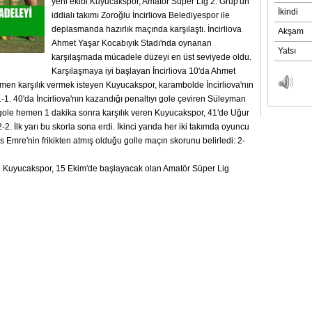
yeni ekibi Kuyucakspor, Amatör Süper Lig 2. Grup'un
iddialı takımı Zoroğlu İncirliova Belediyespor ile
deplasmanda hazırlık maçında karşılaştı. İncirliova
Ahmet Yaşar Kocabıyık Stadı'nda oynanan
karşılaşmada mücadele düzeyi en üst seviyede oldu.
Karşılaşmaya iyi başlayan İncirliova 10'da Ahmet
emen karşılık vermek isteyen Kuyucakspor, karambolde İncirliova'nın
: 1-1. 40'da İncirliova'nın kazandığı penaltıyı gole çeviren Süleyman
u gole hemen 1 dakika sonra karşılık veren Kuyucakspor, 41'de Uğur
2-2. İlk yarı bu skorla sona erdi. İkinci yarıda her iki takımda oyuncu
us Emre'nin frikikten atmış olduğu golle maçın skorunu belirledi: 2-
an Kuyucakspor, 15 Ekim'de başlayacak olan Amatör Süper Lig