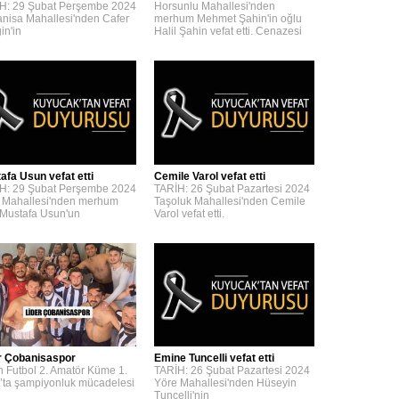
H: 29 Şubat Perşembe 2024
Horsunlu Mahallesi'nden
nisa Mahallesi'nden Cafer
merhum Mehmet Şahin'in oğlu
in'in
Halil Şahin vefat etti. Cenazesi
afa Usun vefat etti
Cemile Varol vefat etti
H: 29 Şubat Perşembe 2024
TARİH: 26 Şubat Pazartesi 2024
 Mahallesi'nden merhum
Taşoluk Mahallesi'nden Cemile
 Mustafa Usun'un
Varol vefat etti.
r Çobanisaspor
Emine Tuncelli vefat etti
n Futbol 2. Amatör Küme 1.
TARİH: 26 Şubat Pazartesi 2024
’ta şampiyonluk mücadelesi
Yöre Mahallesi'nden Hüseyin
Tuncelli'nin