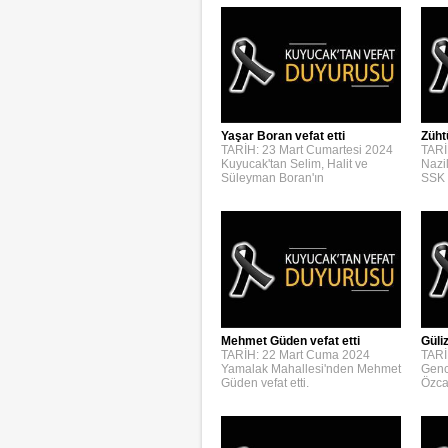
Yaşar Boran vefat etti
Züht
TARİH: 23 Mart Cumartesi 2024
TARİ
Kuyucak'tan Selim, Halit ve
Nazi
Süleyman Boran'ın
SSK 
Mehmet Güden vefat etti
Güli
TARİH: 22 Mart Cuma 2024
TARİ
Yamalak Mahallesi'nden Mehmet
Genc
Güden vefat etti.
Özca