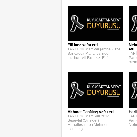
Elif İnce vefat etti
Mehm
TARİH: 28 Mart Perşembe 2024
etti
Sarıcaova Mahallesi'nden
TARİ
merhum Ali Rıza kızı Elif
Pamu
merh
Mehmet Gönültaş vefat etti
Hedi
TARİH: 26 Mart Salı 2024
TARİ
Beşeylül (Sinekler)
Pamu
Mahallesi'nden Mehmet
Mehm
Gönültaş