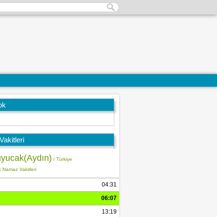
ok
akitleri