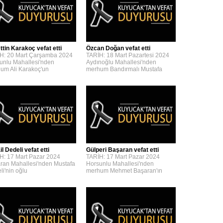
ttin Karakoç vefat etti
Özcan Doğan vefat etti
H: 20 Mart Çarşamba 2024
TARİH: 18 Mart Pazartesi 2024
unlu Mahallesi'nden
Aydınoğlu Mahallesi'nden
um Ali Karakoç'un
merhum Bandırmalı Mustafa
l Dedeli vefat etti
Gülperi Başaran vefat etti
H: 17 Mart Pazar 2024
TARİH: 17 Mart Pazar 2024
ran Mahallesi'nden Mustafa
Horsunlu Mahallesi'nden
li'nin oğlu
merhum Mehmet Başaran'ın