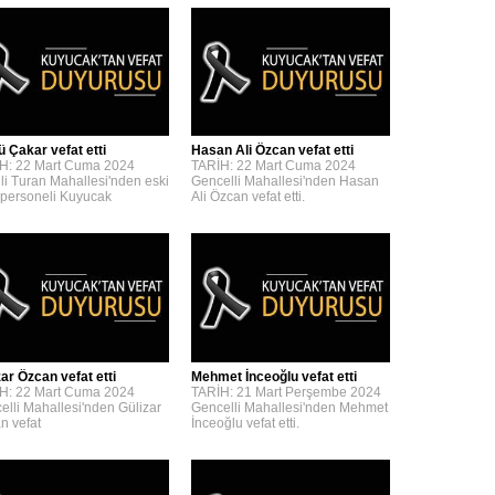
ü Çakar vefat etti
Hasan Ali Özcan vefat etti
H: 22 Mart Cuma 2024
TARİH: 22 Mart Cuma 2024
lli Turan Mahallesi'nden eski
Gencelli Mahallesi'nden Hasan
personeli Kuyucak
Ali Özcan vefat etti.
zar Özcan vefat etti
Mehmet İnceoğlu vefat etti
H: 22 Mart Cuma 2024
TARİH: 21 Mart Perşembe 2024
elli Mahallesi'nden Gülizar
Gencelli Mahallesi'nden Mehmet
n vefat
İnceoğlu vefat etti.