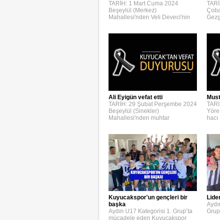
TARİH: 1 Mart Cuma 2024
TARİ
Beşeylül (Merkez)
Çoba
Mahallesi'nden Veli Deveci'nin
Gezg
Ali Eyigün vefat etti
Must
TARİH: 29 Şubat Perşembe 2024
TARİ
Beşeylül (Sinekler)
Yöre
Mahallesi'nden muhtar
hacı
Kuyucakspor'un gençleri bir
Lide
başka
Aydı
Aydın U17 Kategorisi 1. Grup’ta
Grup
mücadele eden Kuyucakspor