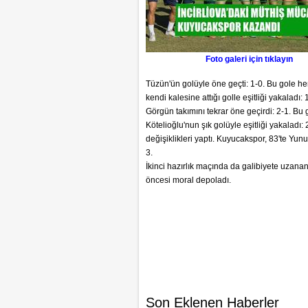
Foto galeri için tıklayın
Tüzün'ün golüyle öne geçti: 1-0. Bu gole h
kendi kalesine attığı golle eşitliği yakaladı
Görgün takımını tekrar öne geçirdi: 2-1. B
Kötelioğlu'nun şık golüyle eşitliği yakaladı: 
değişiklikleri yaptı. Kuyucakspor, 83'te Yun
3.
İkinci hazırlık maçında da galibiyete uzan
öncesi moral depoladı.
Son Eklenen Haberler