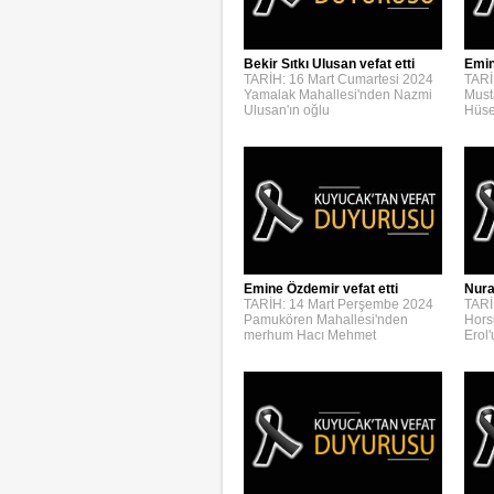
Bekir Sıtkı Ulusan vefat etti
Emin
TARİH: 16 Mart Cumartesi 2024
TARİ
Yamalak Mahallesi'nden Nazmi
Must
Ulusan'ın oğlu
Hüse
Emine Özdemir vefat etti
Nura
TARİH: 14 Mart Perşembe 2024
TARİ
Pamukören Mahallesi'nden
Hors
merhum Hacı Mehmet
Erol