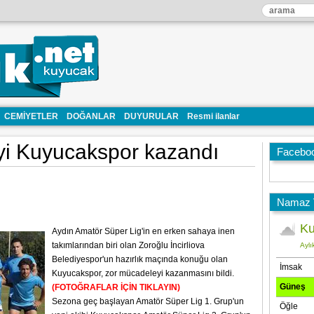
CEMİYETLER
DOĞANLAR
DUYURULAR
Resmi ilanlar
yi Kuyucakspor kazandı
Facebo
Namaz V
Aydın Amatör Süper Lig'in en erken sahaya inen
takımlarından biri olan Zoroğlu İncirliova
Belediyespor'un hazırlık maçında konuğu olan
Kuyucakspor, zor mücadeleyi kazanmasını bildi.
(FOTOĞRAFLAR İÇİN TIKLAYIN)
Sezona geç başlayan Amatör Süper Lig 1. Grup'un