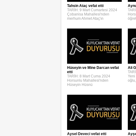
Aynur
Tahsin Ataç vefat etti
TARİ
TARİH: 9 Mart Cumartesi 2024
Hors
Çobanisa Mahallesi'nden
öğre
merhum Ahmet Ataç'ın
Hüseyin ve Mine Darcan vefat
Ali G
etti
TARİ
TARİH: 8 Mart Cuma 2024
Yeni
Horsunlu Mahallesi'nden
oğlu,
Hüseyin Hüsnü
Aysel Deveci vefat etti
Ayşe