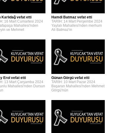
 Karlıdağ vefat etti
Hamdi Batmaz vefat etti
H: 16 Mart Cumartesi 2024
TARİH: 14 Mart Perşembe 2024
afapaşa Mahallesi'nden
Yaylalı Mahallesi'nden merhum
yin ve Mehmet
Ali Batmaz'ın
y Erol vefat etti
Günan Görgü vefat etti
H: 13 Mart Çarşamba 2024
TARİH: 10 Mart Pazar 2024
unlu Mahallesi'nden Dursun
Başaran Mahallesi'nden Mehmet
'un
Görgü'nün