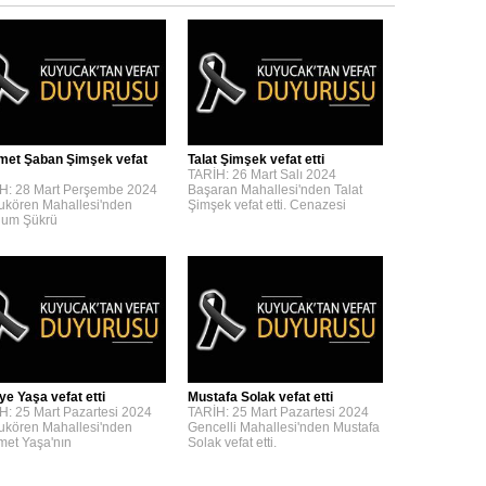
et Şaban Şimşek vefat
Talat Şimşek vefat etti
TARİH: 26 Mart Salı 2024
H: 28 Mart Perşembe 2024
Başaran Mahallesi'nden Talat
kören Mahallesi'nden
Şimşek vefat etti. Cenazesi
um Şükrü
ye Yaşa vefat etti
Mustafa Solak vefat etti
H: 25 Mart Pazartesi 2024
TARİH: 25 Mart Pazartesi 2024
kören Mahallesi'nden
Gencelli Mahallesi'nden Mustafa
et Yaşa'nın
Solak vefat etti.