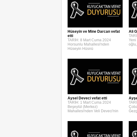
Hüseyin ve Mine Darcan vefat
Ali G
etti
TARİ
TARİH: 8 Mart Cuma 2024
Yeni
Horsunlu Mahallesi'nden
oğlu,
Hüseyin Hüsnü
Aysel Deveci vefat etti
Ayşe
TARİH: 1 Mart Cuma 2024
TARİ
Beşeylül (Merkez)
Çoba
Mahallesi'nden Veli Deveci'nin
Gezg