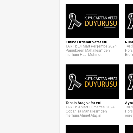
Emine Özdemir vefat etti
Nura
TARİH: 14 Mart Perşembe 2024
TARİ
Pamukören Mahallesi'nden
Hors
merhum Hacı Mehmet
Erol
Aynur
Tahsin Ataç vefat etti
TARİ
TARİH: 9 Mart Cumartesi 2024
Hors
Çobanisa Mahallesi'nden
öğre
merhum Ahmet Ataç'ın