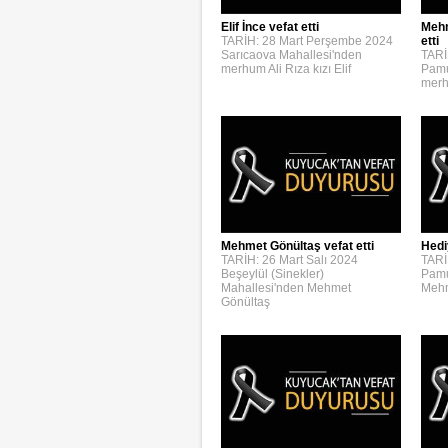
Elif İnce vefat etti
Mehm
TARİH: 28 Mart Perşembe 2024
etti
Sarıcaova Mahallesi'nden
TARİ
merhum Ali Rıza kızı Elif
Pamu
merh
Mehmet Gönültaş vefat etti
Hedi
TARİH: 26 Mart Salı 2024
TARİ
Beşeylül (Sinekler)
Pamu
Mahallesi'nden Mehmet
Mehm
Gönültaş