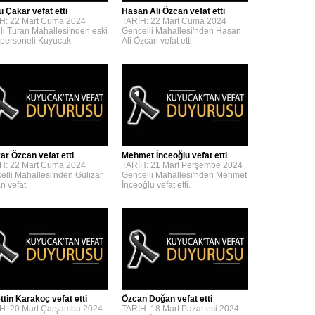
ü Çakar vefat etti
Hasan Ali Özcan vefat etti
H: 22 Mart Cuma 2024
TARİH: 22 Mart Cuma 2024
lli Turan Mahallesi'nden eski
Gencelli Mahallesi'nden Hasan
personeli Kuyucak
Ali Özcan vefat etti.
zar Özcan vefat etti
Mehmet İnceoğlu vefat etti
H: 22 Mart Cuma 2024
TARİH: 21 Mart Perşembe 2024
elli Mahallesi'nden Gülizar
Gencelli Mahallesi'nden Mehmet
n vefat
İnceoğlu vefat etti.
ttin Karakoç vefat etti
Özcan Doğan vefat etti
H: 20 Mart Çarşamba 2024
TARİH: 18 Mart Pazartesi 2024