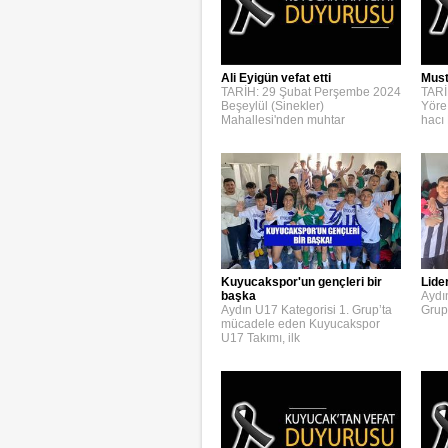
Ali Eyigün vefat etti
Must
TARİH: 29 Şubat Perşembe 2024
TARİ
Beşeylül (Sinekler)
Yöre
Mahallesi'nden muhtar
hacı
Kuyucakspor'un gençleri bir
Lide
başka
Aydı
Aydın U17 Kategorisi 1. Grup’ta
Grup
mücadele eden Kuyucakspor
U17 Takımı, ilk