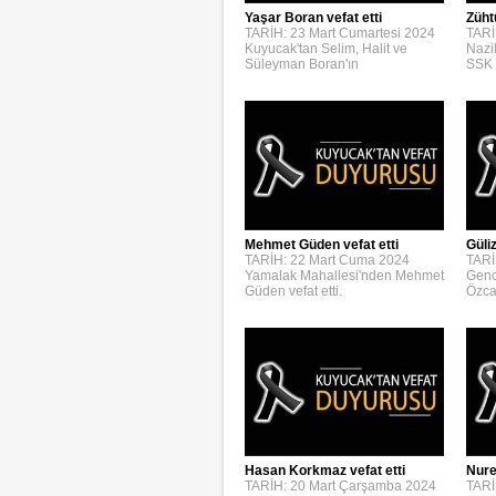
Yaşar Boran vefat etti
Züht
TARİH: 23 Mart Cumartesi 2024
TARİ
Kuyucak'tan Selim, Halit ve
Nazi
Süleyman Boran'ın
SSK 
Mehmet Güden vefat etti
Güli
TARİH: 22 Mart Cuma 2024
TARİ
Yamalak Mahallesi'nden Mehmet
Genc
Güden vefat etti.
Özca
Hasan Korkmaz vefat etti
Nure
TARİH: 20 Mart Çarşamba 2024
TARİ