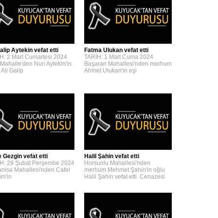
alip Aytekin vefat etti
Fatma Ulukan vefat etti
H: 2 Mart Cumartesi 2024
TARİH: 1 Mart Cuma 2024
 Mahalle'den Nuri Aytekin'in
Başaran Mahallesi'nden merhum
 Ali Galip
Ahmet Ulukan'ın eşi
 Gezgin vefat etti
Halil Şahin vefat etti
H: 29 Şubat Perşembe 2024
Horsunlu Mahallesi'nden
nisa Mahallesi'nden Cafer
merhum Mehmet Şahin'in oğlu
in'in
Halil Şahin vefat etti. Cenazesi