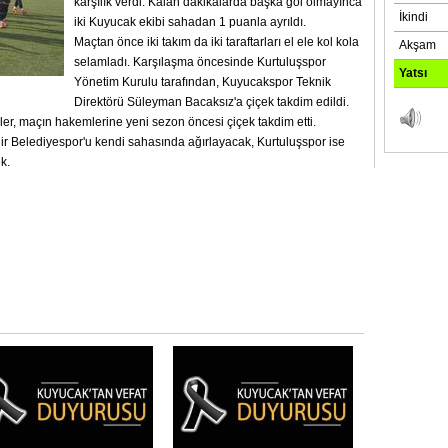
karşılık verdi. Kalan dakikalarda başka gol olmayınca
iki Kuyucak ekibi sahadan 1 puanla ayrıldı.
Maçtan önce iki takım da iki taraftarları el ele kol kola
selamladı. Karşılaşma öncesinde Kurtuluşspor
Yönetim Kurulu tarafından, Kuyucakspor Teknik
Direktörü Süleyman Bacaksız'a çiçek takdim edildi.
r, maçın hakemlerine yeni sezon öncesi çiçek takdim etti.
r Belediyespor'u kendi sahasında ağırlayacak, Kurtuluşspor ise
ek.