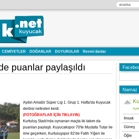
CEMİYETLER
DOĞANLAR
DUYURULAR
Resmi ilanlar
e puanlar paylaşıldı
Facebo
Namaz V
Aydın Amatör Süper Lig 1. Grup 1. Hafta'da Kuyucak
derbisi nefesleri kesti.
(FOTOĞRAFLAR İÇİN TIKLAYIN)
Kurtuluş Stadı'nda oynanan maçta iki takım da
puanları paylaştı. Kuyucakspor 70'te Mustafa Tutar ile
öne geçerken, Kurtuluşspor 82'de Fatih Yiğen ile