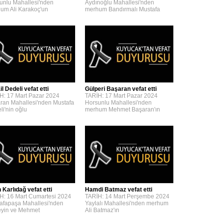
unlu Mahallesi'nden
Aydınoğlu Mahallesi'nden
um Ali Karakoç'un
merhum Bandırmalı Mustafa
l Dedeli vefat etti
Gülperi Başaran vefat etti
H: 17 Mart Pazar 2024
TARİH: 17 Mart Pazar 2024
ran Mahallesi'nden Mustafa
Horsunlu Mahallesi'nden
li'nin oğlu
merhum Mehmet Başaran'ın
 Karlıdağ vefat etti
Hamdi Batmaz vefat etti
H: 16 Mart Cumartesi 2024
TARİH: 14 Mart Perşembe 2024
afapaşa Mahallesi'nden
Yaylalı Mahallesi'nden merhum
yin ve Mehmet
Ali Batmaz'ın