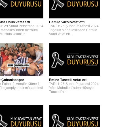
afa Usun vefat etti
Cemile Varol vefat etti
H: 29 Şubat Perşembe 2024
TARİH: 26 Şubat Pazartesi 2024
 Mahallesi'nden merhum
Taşoluk Mahallesi'nden Cemile
 Mustafa Usun'un
Varol vefat etti.
r Çobanisaspor
Emine Tuncelli vefat etti
n Futbol 2. Amatör Küme 1.
TARİH: 26 Şubat Pazartesi 2024
’ta şampiyonluk mücadelesi
Yöre Mahallesi'nden Hüseyin
Tuncelli'nin