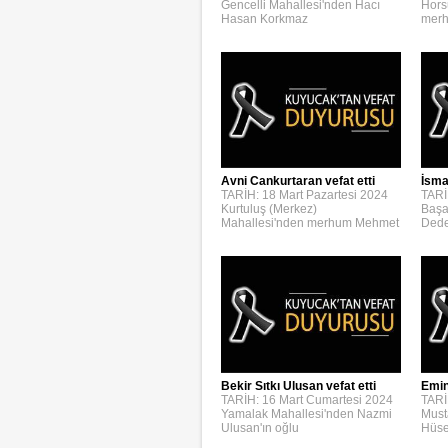
Gencelli Mahallesi'nden Hacı
Hors
Hasan Korkmaz
merh
Avni Cankurtaran vefat etti
İsmai
TARİH: 18 Mart Pazartesi 2024
TARİ
Kurtuluş (Merkez)
Başa
Mahallesi'nden merhum Mehmet
Dede
Bekir Sıtkı Ulusan vefat etti
Emin
TARİH: 16 Mart Cumartesi 2024
TARİ
Yamalak Mahallesi'nden Nazmi
Must
Ulusan'ın oğlu
Hüse