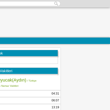
ok
akitleri