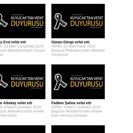
y Erol vefat etti
Günan Görgü vefat etti
H: 13 Mart Çarşamba 2024
TARİH: 10 Mart Pazar 2024
unlu Mahallesi'nden Dursun
Başaran Mahallesi'nden Mehmet
'un
Görgü'nün
 Altıntaş vefat etti
Fadime Şahna vefat etti
H: 9 Mart Cumartesi 2024
TARİH: 9 Mart Cumartesi 2024
unlu Mahallesi'nden emekli
Başaran Mahallesi'nden emekli
tmen Emin
polis memuru Hüseyin