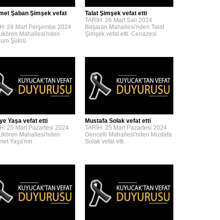
et Şaban Şimşek vefat
Talat Şimşek vefat etti
TARİH: 26 Mart Salı 2024
H: 28 Mart Perşembe 2024
Başaran Mahallesi'nden Talat
kören Mahallesi'nden
Şimşek vefat etti. Cenazesi
um Şükrü
ye Yaşa vefat etti
Mustafa Solak vefat etti
H: 25 Mart Pazartesi 2024
TARİH: 25 Mart Pazartesi 2024
kören Mahallesi'nden
Gencelli Mahallesi'nden Mustafa
et Yaşa'nın
Solak vefat etti.