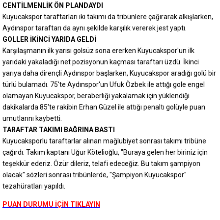
CENTİLMENLİK ÖN PLANDAYDI
Kuyucakspor taraftarları iki takımı da tribünlere çağırarak alkışlarken,
Aydınspor taraftarı da aynı şekilde karşılık vererek jest yaptı.
GOLLER İKİNCİ YARIDA GELDİ
Karşılaşmanın ilk yarısı golsüz sona ererken Kuyucakspor'un ilk
yarıdaki yakaladığı net pozisyonun kaçması taraftarı üzdü. İkinci
yarıya daha dirençli Aydınspor başlarken, Kuyucakspor aradığı golü bir
türlü bulamadı. 75'te Aydınspor'un Ufuk Özbek ile attığı gole engel
olamayan Kuyucakspor, beraberliği yakalamak için yüklendiği
dakikalarda 85'te rakibin Erhan Güzel ile attığı penaltı golüyle puan
umutlarını kaybetti.
TARAFTAR TAKIMI BAĞRINA BASTI
Kuyucaksporlu taraftarlar alınan mağlubiyet sonrası takımı tribüne
çağırdı. Takım kaptanı Uğur Kötelioğlu, "Buraya gelen her biriniz için
teşekkür ederiz. Özür dileriz, telafi edeceğiz. Bu takım şampiyon
olacak" sözleri sonrası tribünlerde, "Şampiyon Kuyucakspor"
tezahüratları yapıldı.
PUAN DURUMU İÇİN TIKLAYIN