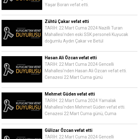
Yaşar Boran vefat etti.
Zühtü Çakar vefat etti
TARİH: 22 Mart Cuma 2024 Nazilli Turan
Mahallesi'nden eski SSK personeli Kuyucak
doğumlu Aydın Çakar ve Betül
Hasan Ali Özcan vefat etti
TARİH: 22 Mart Cuma 2024 Gencelli
Mahallesi'nden Hasan Ali Özcan vefat etti.
Cenazesi 22 Mart Cuma günü
Mehmet Güden vefat etti
TARİH: 22 Mart Cuma 2024 Yamalak
Mahallesi'nden Mehmet Güden vefat etti.
Cenazesi 22 Mart Cuma günü, Cuma
Gülizar Özcan vefat etti
TARİH: 22 Mart Cuma 2024 Gencelli