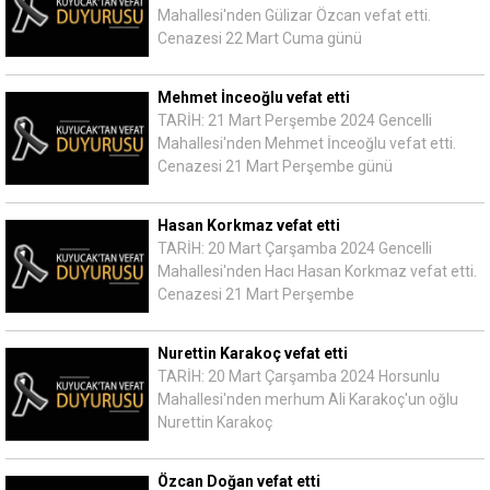
Mahallesi'nden Gülizar Özcan vefat etti.
Cenazesi 22 Mart Cuma günü
Mehmet İnceoğlu vefat etti
TARİH: 21 Mart Perşembe 2024 Gencelli
Mahallesi'nden Mehmet İnceoğlu vefat etti.
Cenazesi 21 Mart Perşembe günü
Hasan Korkmaz vefat etti
TARİH: 20 Mart Çarşamba 2024 Gencelli
Mahallesi'nden Hacı Hasan Korkmaz vefat etti.
Cenazesi 21 Mart Perşembe
Nurettin Karakoç vefat etti
TARİH: 20 Mart Çarşamba 2024 Horsunlu
Mahallesi'nden merhum Ali Karakoç'un oğlu
Nurettin Karakoç
Özcan Doğan vefat etti