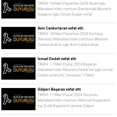
TARİH: 18 Mart Pazartesi 2024 Aydınoğlu
Mahallesi'nden merhum Bandırmalı Mustafa
Doğan'ın oğlu Özcan Doğan vefat
Avni Cankurtaran vefat etti
TARİH: 18 Mart Pazartesi 2024 Kurtuluş
(Merkez) Mahallesi'nden merhum Mehmet
Cankurtaran'ın oğlu Avni Cankurtaran
İsmail Dedeli vefat etti
TARİH: 17 Mart Pazar 2024 Başaran
Mahallesi'nden Mustafa Dedeli'nin oğlu İsmail
Dedeli vefat etti. Cenazesi 17 Mart
Gülperi Başaran vefat etti
TARİH: 17 Mart Pazar 2024 Horsunlu
Mahallesi'nden merhum Mehmet Başaran'ın
eşi, Erdal Başaran'ın annesi Gülperi