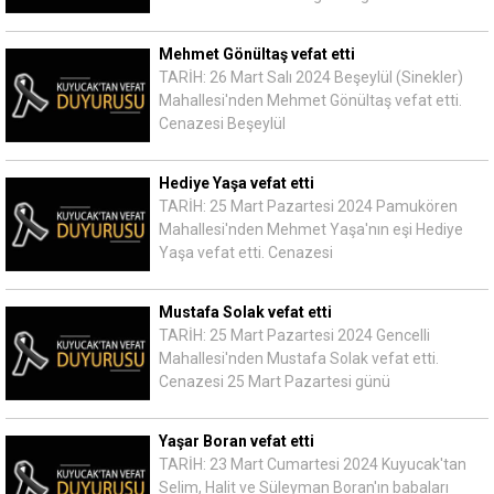
Mehmet Gönültaş vefat etti
TARİH: 26 Mart Salı 2024 Beşeylül (Sinekler)
Mahallesi'nden Mehmet Gönültaş vefat etti.
Cenazesi Beşeylül
Hediye Yaşa vefat etti
TARİH: 25 Mart Pazartesi 2024 Pamukören
Mahallesi'nden Mehmet Yaşa'nın eşi Hediye
Yaşa vefat etti. Cenazesi
Mustafa Solak vefat etti
TARİH: 25 Mart Pazartesi 2024 Gencelli
Mahallesi'nden Mustafa Solak vefat etti.
Cenazesi 25 Mart Pazartesi günü
Yaşar Boran vefat etti
TARİH: 23 Mart Cumartesi 2024 Kuyucak'tan
Selim, Halit ve Süleyman Boran'ın babaları