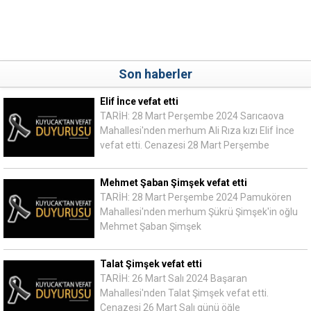
Son haberler
Elif İnce vefat etti
TARİH: 28 Mart Perşembe 2024 Sarıcaova
Mahallesi'nden merhum Ali Rıza kızı Elif İnce
vefat etti. Cenazesi 28 Mart Perşembe
Mehmet Şaban Şimşek vefat etti
TARİH: 28 Mart Perşembe 2024 Pamukören
Mahallesi'nden merhum Şükrü Şimşek'in oğlu
Mehmet Şaban Şimşek
Talat Şimşek vefat etti
TARİH: 26 Mart Salı 2024 Başaran
Mahallesi'nden Talat Şimşek vefat etti.
Cenazesi 26 Mart Salı günü öğle