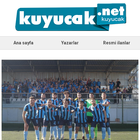
Ana sayfa
Yazarlar
Resmi ilanlar