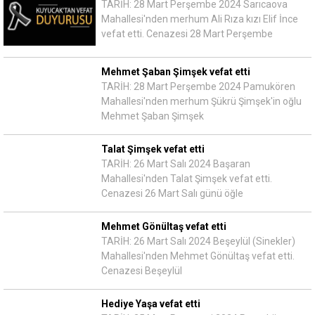
TARİH: 28 Mart Perşembe 2024 Sarıcaova
Mahallesi'nden merhum Ali Rıza kızı Elif İnce
vefat etti. Cenazesi 28 Mart Perşembe
Mehmet Şaban Şimşek vefat etti
TARİH: 28 Mart Perşembe 2024 Pamukören
Mahallesi'nden merhum Şükrü Şimşek'in oğlu
Mehmet Şaban Şimşek
Talat Şimşek vefat etti
TARİH: 26 Mart Salı 2024 Başaran
Mahallesi'nden Talat Şimşek vefat etti.
Cenazesi 26 Mart Salı günü öğle
Mehmet Gönültaş vefat etti
TARİH: 26 Mart Salı 2024 Beşeylül (Sinekler)
Mahallesi'nden Mehmet Gönültaş vefat etti.
Cenazesi Beşeylül
Hediye Yaşa vefat etti