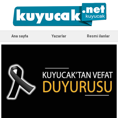
Ana sayfa
Yazarlar
Resmi ilanlar