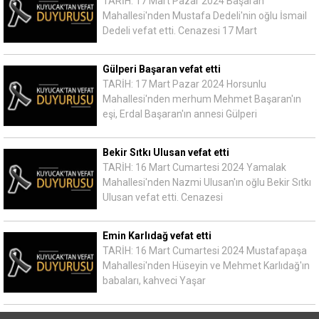
TARİH: 17 Mart Pazar 2024 Başaran
Mahallesi'nden Mustafa Dedeli'nin oğlu İsmail
Dedeli vefat etti. Cenazesi 17 Mart
Gülperi Başaran vefat etti
TARİH: 17 Mart Pazar 2024 Horsunlu
Mahallesi'nden merhum Mehmet Başaran'ın
eşi, Erdal Başaran'ın annesi Gülperi
Bekir Sıtkı Ulusan vefat etti
TARİH: 16 Mart Cumartesi 2024 Yamalak
Mahallesi'nden Nazmi Ulusan'ın oğlu Bekir Sıtkı
Ulusan vefat etti. Cenazesi
Emin Karlıdağ vefat etti
TARİH: 16 Mart Cumartesi 2024 Mustafapaşa
Mahallesi'nden Hüseyin ve Mehmet Karlıdağ'ın
babaları, kahveci Yaşar