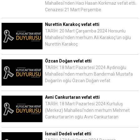
Mahallesi'nden Hacı Hasan Korkmaz vefat etti.
Cenazesi 21 Mart Perşembe
Nurettin Karakoç vefat etti
TARİH: 20 Mart Çarşamba 2024 Horsunlu
Mahallesi'nden merhum Ali Karakoç'un oğlu
Nurettin Karakoç
Özcan Doğan vefat etti
TARİH: 18 Mart Pazartesi 2024 Aydınoğlu
Mahallesi'nden merhum Bandırmalı Mustafa
Doğan'ın oğlu Özcan Doğan vefat
Avni Cankurtaran vefat etti
TARİH: 18 Mart Pazartesi 2024 Kurtuluş
(Merkez) Mahallesi'nden merhum Mehmet
Cankurtaran'ın oğlu Avni Cankurtaran
İsmail Dedeli vefat etti