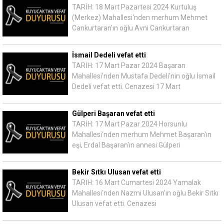
TARİH: 18 Mart Pazartesi 2024 Kurtuluş
(Merkez) Mahallesi'nden merhum Mehmet
Cankurtaran'ın oğlu Avni Cankurtaran
İsmail Dedeli vefat etti
TARİH: 17 Mart Pazar 2024 Başaran
Mahallesi'nden Mustafa Dedeli'nin oğlu İsmail
Dedeli vefat etti. Cenazesi 17 Mart
Gülperi Başaran vefat etti
TARİH: 17 Mart Pazar 2024 Horsunlu
Mahallesi'nden merhum Mehmet Başaran'ın
eşi, Erdal Başaran'ın annesi Gülperi
Bekir Sıtkı Ulusan vefat etti
TARİH: 16 Mart Cumartesi 2024 Yamalak
Mahallesi'nden Nazmi Ulusan'ın oğlu Bekir Sıtkı
Ulusan vefat etti. Cenazesi