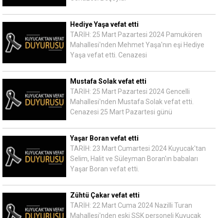
Hediye Yaşa vefat etti
TARİH: 25 Mart Pazartesi 2024 Pamukören
Mahallesi'nden Mehmet Yaşa'nın eşi Hediye
Yaşa vefat etti. Cenazesi
Mustafa Solak vefat etti
TARİH: 25 Mart Pazartesi 2024 Gencelli
Mahallesi'nden Mustafa Solak vefat etti.
Cenazesi 25 Mart Pazartesi günü
Yaşar Boran vefat etti
TARİH: 23 Mart Cumartesi 2024 Kuyucak'tan
Selim, Halit ve Süleyman Boran'ın babaları
Yaşar Boran vefat etti.
Zühtü Çakar vefat etti
TARİH: 22 Mart Cuma 2024 Nazilli Turan
Mahallesi'nden eski SSK personeli Kuyucak