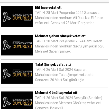
Elif İnce vefat etti
TARİH: 28 Mart Perşembe 2024 Sarıcaova
Mahallesi'nden merhum Ali Rıza kızı Elif İnce
vefat etti. Cenazesi 28 Mart Perşembe
Mehmet Şaban Şimşek vefat etti
TARİH: 28 Mart Perşembe 2024 Pamukören
Mahallesi'nden merhum Şükrü Şimşek'in oğlu
Mehmet Şaban Şimşek
Talat Şimşek vefat etti
TARİH: 26 Mart Salı 2024 Başaran
Mahallesi'nden Talat Şimşek vefat etti.
Cenazesi 26 Mart Salı günü öğle
Mehmet Gönültaş vefat etti
TARİH: 26 Mart Salı 2024 Beşeylül (Sinekler)
Mahallesi'nden Mehmet Gönültaş vefat etti.
Cenazesi Beşeylül