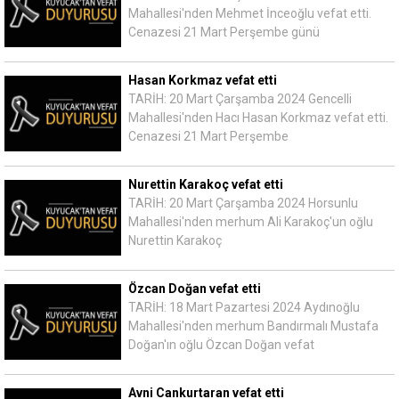
Mahallesi'nden Mehmet İnceoğlu vefat etti.
Cenazesi 21 Mart Perşembe günü
Hasan Korkmaz vefat etti
TARİH: 20 Mart Çarşamba 2024 Gencelli
Mahallesi'nden Hacı Hasan Korkmaz vefat etti.
Cenazesi 21 Mart Perşembe
Nurettin Karakoç vefat etti
TARİH: 20 Mart Çarşamba 2024 Horsunlu
Mahallesi'nden merhum Ali Karakoç'un oğlu
Nurettin Karakoç
Özcan Doğan vefat etti
TARİH: 18 Mart Pazartesi 2024 Aydınoğlu
Mahallesi'nden merhum Bandırmalı Mustafa
Doğan'ın oğlu Özcan Doğan vefat
Avni Cankurtaran vefat etti