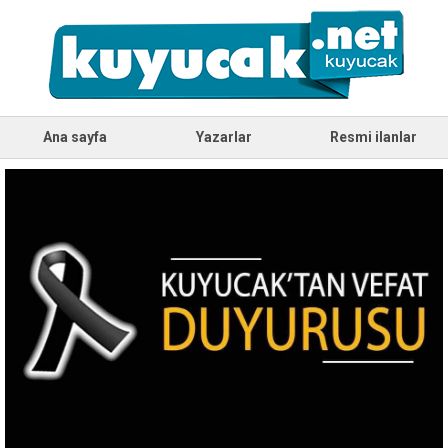
Ana sayfa
Yazarlar
Resmi ilanlar