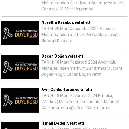
Mahallesi'nden Hacı Hasan Korkmaz vefat etti.
Cenazesi 21 Mart Perşembe
Nurettin Karakoç vefat etti
TARİH: 20 Mart Çarşamba 2024 Horsunlu
Mahallesi'nden merhum Ali Karakoç'un oğlu
Nurettin Karakoç
Özcan Doğan vefat etti
TARİH: 18 Mart Pazartesi 2024 Aydınoğlu
Mahallesi'nden merhum Bandırmalı Mustafa
Doğan'ın oğlu Özcan Doğan vefat
Avni Cankurtaran vefat etti
TARİH: 18 Mart Pazartesi 2024 Kurtuluş
(Merkez) Mahallesi'nden merhum Mehmet
Cankurtaran'ın oğlu Avni Cankurtaran
İsmail Dedeli vefat etti