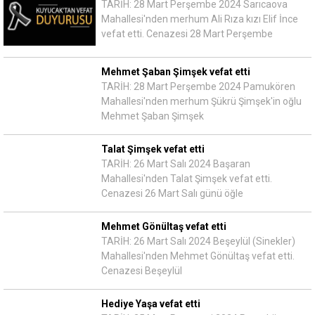
TARİH: 28 Mart Perşembe 2024 Sarıcaova
Mahallesi'nden merhum Ali Rıza kızı Elif İnce
vefat etti. Cenazesi 28 Mart Perşembe
Mehmet Şaban Şimşek vefat etti
TARİH: 28 Mart Perşembe 2024 Pamukören
Mahallesi'nden merhum Şükrü Şimşek'in oğlu
Mehmet Şaban Şimşek
Talat Şimşek vefat etti
TARİH: 26 Mart Salı 2024 Başaran
Mahallesi'nden Talat Şimşek vefat etti.
Cenazesi 26 Mart Salı günü öğle
Mehmet Gönültaş vefat etti
TARİH: 26 Mart Salı 2024 Beşeylül (Sinekler)
Mahallesi'nden Mehmet Gönültaş vefat etti.
Cenazesi Beşeylül
Hediye Yaşa vefat etti