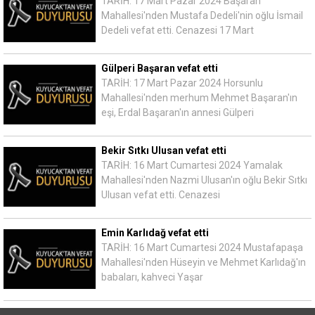
TARİH: 17 Mart Pazar 2024 Başaran
Mahallesi'nden Mustafa Dedeli'nin oğlu İsmail
Dedeli vefat etti. Cenazesi 17 Mart
Gülperi Başaran vefat etti
TARİH: 17 Mart Pazar 2024 Horsunlu
Mahallesi'nden merhum Mehmet Başaran'ın
eşi, Erdal Başaran'ın annesi Gülperi
Bekir Sıtkı Ulusan vefat etti
TARİH: 16 Mart Cumartesi 2024 Yamalak
Mahallesi'nden Nazmi Ulusan'ın oğlu Bekir Sıtkı
Ulusan vefat etti. Cenazesi
Emin Karlıdağ vefat etti
TARİH: 16 Mart Cumartesi 2024 Mustafapaşa
Mahallesi'nden Hüseyin ve Mehmet Karlıdağ'ın
babaları, kahveci Yaşar