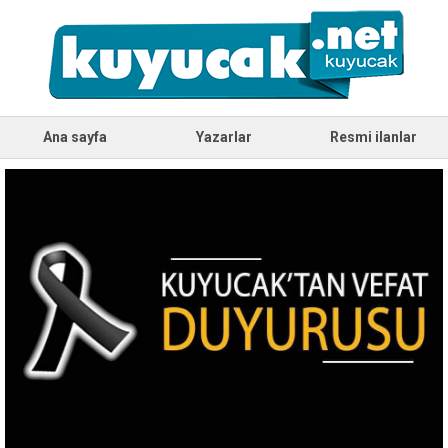
Ana sayfa
Yazarlar
Resmi ilanlar