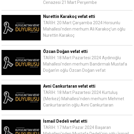
Cenazesi 21 Mart Perşembe
Nurettin Karakoç vefat etti
TARİH: 20 Mart Çarşamba 2024 Horsunlu
Mahallesi'nden merhum Ali Karakoç'un oğlu
Nurettin Karakoç
Özcan Doğan vefat etti
TARİH: 18 Mart Pazartesi 2024 Aydınoğlu
Mahallesi'nden merhum Bandırmalı Mustafa
Doğan'ın oğlu Özcan Doğan vefat
Avni Cankurtaran vefat etti
TARİH: 18 Mart Pazartesi 2024 Kurtuluş
(Merkez) Mahallesi'nden merhum Mehmet
Cankurtaran'ın oğlu Avni Cankurtaran
İsmail Dedeli vefat etti
TARİH: 17 Mart Pazar 2024 Başaran
Mahallesi'nden Mustafa Dedeli'nin oğlu İsmail