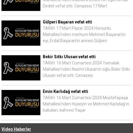
Dedeli vefat etti. Cenazesi 17 Mart
Gülperi Başaran vefat etti
TARİH: 17 Mart Pazar 2024 Horsunlu
Mahallesi'nden merhum Mehmet Başaran'ın
eşi, Erdal Başaran'ın annesi Gülperi
Bekir Sıtkı Ulusan vefat etti
TARİH: 16 Mart Cumartesi 2024 Yamalak
Mahallesi'nden Nazmi Ulusan'ın oğlu Bekir Sıtkı
Ulusan vefat etti. Cenazesi
Emin Karlıdağ vefat etti
TARİH: 16 Mart Cumartesi 2024 Mustafapaşa
Mahallesi'nden Hüseyin ve Mehmet Karlıdağ'ın
babaları, kahveci Yaşar
Video Haberler