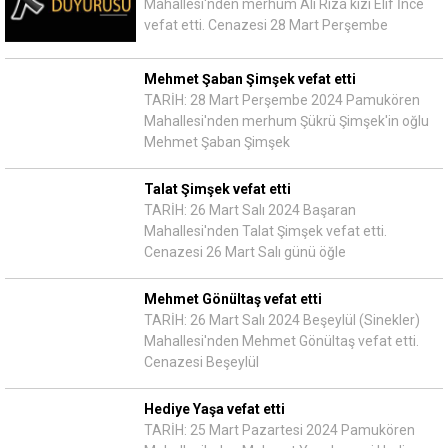
Mahallesi'nden merhum Ali Rıza kızı Elif İnce
vefat etti. Cenazesi 28 Mart Perşembe
Mehmet Şaban Şimşek vefat etti
TARİH: 28 Mart Perşembe 2024 Pamukören
Mahallesi'nden merhum Şükrü Şimşek'in oğlu
Mehmet Şaban Şimşek
Talat Şimşek vefat etti
TARİH: 26 Mart Salı 2024 Başaran
Mahallesi'nden Talat Şimşek vefat etti.
Cenazesi 26 Mart Salı günü öğle
Mehmet Gönültaş vefat etti
TARİH: 26 Mart Salı 2024 Beşeylül (Sinekler)
Mahallesi'nden Mehmet Gönültaş vefat etti.
Cenazesi Beşeylül
Hediye Yaşa vefat etti
TARİH: 25 Mart Pazartesi 2024 Pamukören