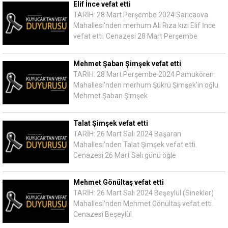
Elif İnce vefat etti
TARİH: 28 Mart Perşembe 2024 Sarıcaova
Mahallesi'nden merhum Ali Rıza kızı Elif İnce
vefat etti. Cenazesi 28 Mart Perşembe
Mehmet Şaban Şimşek vefat etti
TARİH: 28 Mart Perşembe 2024 Pamukören
Mahallesi'nden merhum Şükrü Şimşek'in oğlu
Mehmet Şaban Şimşek
Talat Şimşek vefat etti
TARİH: 26 Mart Salı 2024 Başaran
Mahallesi'nden Talat Şimşek vefat etti.
Cenazesi 26 Mart Salı günü öğle
Mehmet Gönültaş vefat etti
TARİH: 26 Mart Salı 2024 Beşeylül (Sinekler)
Mahallesi'nden Mehmet Gönültaş vefat etti.
Cenazesi Beşeylül