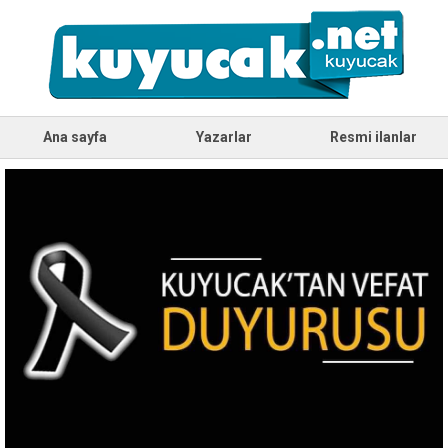
Ana sayfa
Yazarlar
Resmi ilanlar