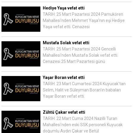
Hediye Yaşa vefat etti
TARİH: 25 Mart Pazartesi 2024 Pamukören
Mahallesi'nden Mehmet Yaşa'nın eşi Hediye
Yaşa vefat etti. Cenazesi
Mustafa Solak vefat etti
TARİH: 25 Mart Pazartesi 2024 Gencelli
Mahallesi'nden Mustafa Solak vefat etti.
Cenazesi 25 Mart Pazartesi günü
Yaşar Boran vefat etti
TARİH: 23 Mart Cumartesi 2024 Kuyucak'tan
Selim, Halit ve Süleyman Boran'ın babaları
Yaşar Boran vefat etti.
Zühtü Çakar vefat etti
TARİH: 22 Mart Cuma 2024 Nazilli Turan
Mahallesi'nden eski SSK personeli Kuyucak
doğumlu Aydın Çakar ve Betül