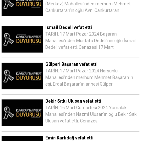
(Merkez) Mahallesi'nden merhum Mehmet
Cankurtaran'ın oğlu Avni Cankurtaran
İsmail Dedeli vefat etti
TARİH: 17 Mart Pazar 2024 Başaran
Mahallesi'nden Mustafa Dedeli'nin oğlu İsmail
Dedeli vefat etti. Cenazesi 17 Mart
Gülperi Başaran vefat etti
TARİH: 17 Mart Pazar 2024 Horsunlu
Mahallesi'nden merhum Mehmet Başaran'ın
eşi, Erdal Başaran'ın annesi Gülperi
Bekir Sıtkı Ulusan vefat etti
TARİH: 16 Mart Cumartesi 2024 Yamalak
Mahallesi'nden Nazmi Ulusan'ın oğlu Bekir Sıtkı
Ulusan vefat etti. Cenazesi
Emin Karlıdağ vefat etti