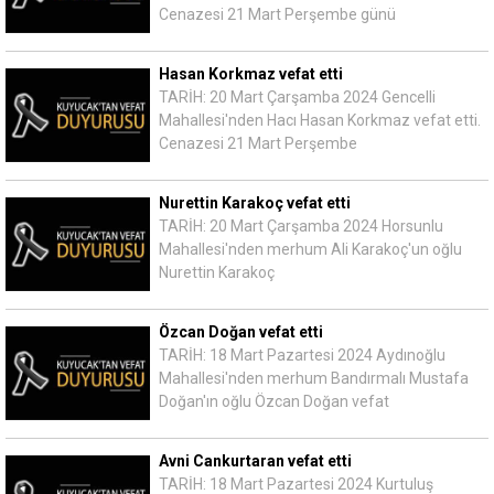
Cenazesi 21 Mart Perşembe günü
Hasan Korkmaz vefat etti
TARİH: 20 Mart Çarşamba 2024 Gencelli
Mahallesi'nden Hacı Hasan Korkmaz vefat etti.
Cenazesi 21 Mart Perşembe
Nurettin Karakoç vefat etti
TARİH: 20 Mart Çarşamba 2024 Horsunlu
Mahallesi'nden merhum Ali Karakoç'un oğlu
Nurettin Karakoç
Özcan Doğan vefat etti
TARİH: 18 Mart Pazartesi 2024 Aydınoğlu
Mahallesi'nden merhum Bandırmalı Mustafa
Doğan'ın oğlu Özcan Doğan vefat
Avni Cankurtaran vefat etti
TARİH: 18 Mart Pazartesi 2024 Kurtuluş