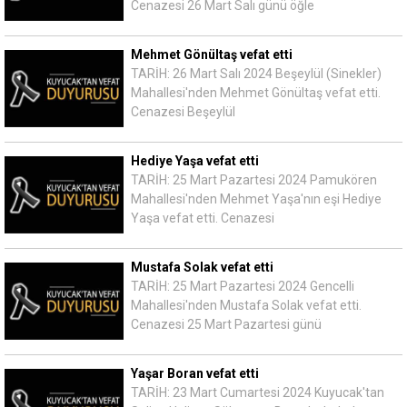
Cenazesi 26 Mart Salı günü öğle
Mehmet Gönültaş vefat etti
TARİH: 26 Mart Salı 2024 Beşeylül (Sinekler)
Mahallesi'nden Mehmet Gönültaş vefat etti.
Cenazesi Beşeylül
Hediye Yaşa vefat etti
TARİH: 25 Mart Pazartesi 2024 Pamukören
Mahallesi'nden Mehmet Yaşa'nın eşi Hediye
Yaşa vefat etti. Cenazesi
Mustafa Solak vefat etti
TARİH: 25 Mart Pazartesi 2024 Gencelli
Mahallesi'nden Mustafa Solak vefat etti.
Cenazesi 25 Mart Pazartesi günü
Yaşar Boran vefat etti
TARİH: 23 Mart Cumartesi 2024 Kuyucak'tan