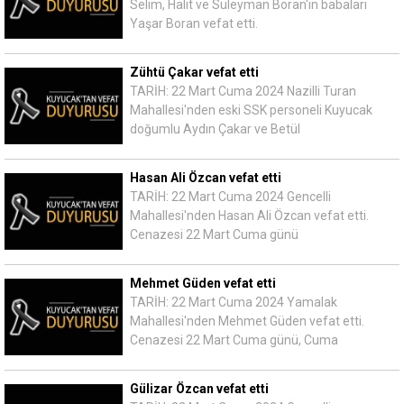
Selim, Halit ve Süleyman Boran'ın babaları
Yaşar Boran vefat etti.
Zühtü Çakar vefat etti
TARİH: 22 Mart Cuma 2024 Nazilli Turan
Mahallesi'nden eski SSK personeli Kuyucak
doğumlu Aydın Çakar ve Betül
Hasan Ali Özcan vefat etti
TARİH: 22 Mart Cuma 2024 Gencelli
Mahallesi'nden Hasan Ali Özcan vefat etti.
Cenazesi 22 Mart Cuma günü
Mehmet Güden vefat etti
TARİH: 22 Mart Cuma 2024 Yamalak
Mahallesi'nden Mehmet Güden vefat etti.
Cenazesi 22 Mart Cuma günü, Cuma
Gülizar Özcan vefat etti