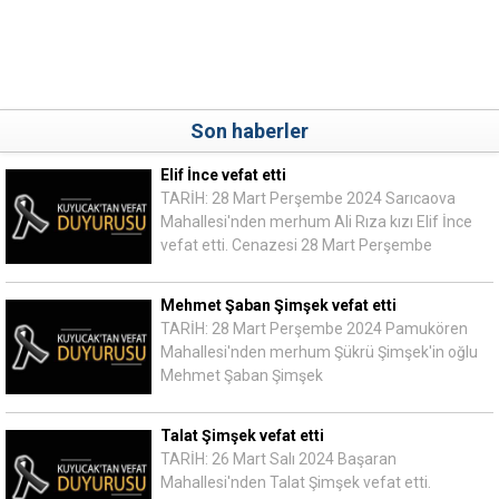
Son haberler
Elif İnce vefat etti
TARİH: 28 Mart Perşembe 2024 Sarıcaova
Mahallesi'nden merhum Ali Rıza kızı Elif İnce
vefat etti. Cenazesi 28 Mart Perşembe
Mehmet Şaban Şimşek vefat etti
TARİH: 28 Mart Perşembe 2024 Pamukören
Mahallesi'nden merhum Şükrü Şimşek'in oğlu
Mehmet Şaban Şimşek
Talat Şimşek vefat etti
TARİH: 26 Mart Salı 2024 Başaran
Mahallesi'nden Talat Şimşek vefat etti.