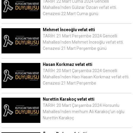
TARİH: 22 Mart Cuma 2024 Gencelli
Mahallesi'nden Gülizar Özcan vefat etti.
Cenazesi 22 Mart Cuma günü
Mehmet İnceoğlu vefat etti
TARİH: 21 Mart Perşembe 2024 Gencelli
Mahallesi'nden Mehmet İnceoğlu vefat etti.
Cenazesi 21 Mart Perşembe günü
Hasan Korkmaz vefat etti
TARİH: 20 Mart Çarşamba 2024 Gencelli
Mahallesi'nden Hacı Hasan Korkmaz vefat etti.
Cenazesi 21 Mart Perşembe
Nurettin Karakoç vefat etti
TARİH: 20 Mart Çarşamba 2024 Horsunlu
Mahallesi'nden merhum Ali Karakoç'un oğlu
Nurettin Karakoç