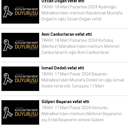
Özcan Doğan vefat etti
TARİH: 18 Mart Pazartesi 2024 Aydınoğlu
Mahallesi'nden merhum Bandırmalı Mustafa
Doğan'ın oğlu Özcan Doğan vefat
Avni Cankurtaran vefat etti
TARİH: 18 Mart Pazartesi 2024 Kurtuluş
(Merkez) Mahallesi'nden merhum Mehmet
Cankurtaran'ın oğlu Avni Cankurtaran
İsmail Dedeli vefat etti
TARİH: 17 Mart Pazar 2024 Başaran
Mahallesi'nden Mustafa Dedeli'nin oğlu İsmail
Dedeli vefat etti. Cenazesi 17 Mart
Gülperi Başaran vefat etti
TARİH: 17 Mart Pazar 2024 Horsunlu
Mahallesi'nden merhum Mehmet Başaran'ın
eşi, Erdal Başaran'ın annesi Gülperi