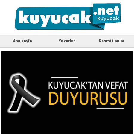
Ana sayfa
Yazarlar
Resmi ilanlar