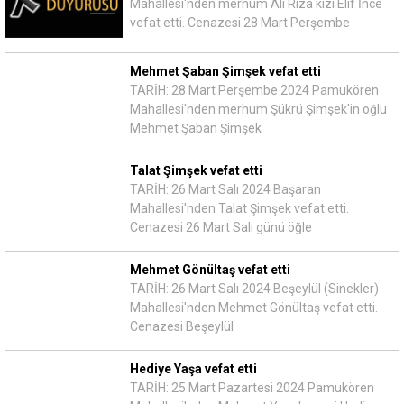
Mahallesi'nden merhum Ali Rıza kızı Elif İnce
vefat etti. Cenazesi 28 Mart Perşembe
Mehmet Şaban Şimşek vefat etti
TARİH: 28 Mart Perşembe 2024 Pamukören
Mahallesi'nden merhum Şükrü Şimşek'in oğlu
Mehmet Şaban Şimşek
Talat Şimşek vefat etti
TARİH: 26 Mart Salı 2024 Başaran
Mahallesi'nden Talat Şimşek vefat etti.
Cenazesi 26 Mart Salı günü öğle
Mehmet Gönültaş vefat etti
TARİH: 26 Mart Salı 2024 Beşeylül (Sinekler)
Mahallesi'nden Mehmet Gönültaş vefat etti.
Cenazesi Beşeylül
Hediye Yaşa vefat etti
TARİH: 25 Mart Pazartesi 2024 Pamukören