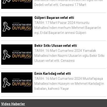
Dedeli vefat etti. Cenazesi 17 Mart
Gülperi Başaran vefat etti
TARİH: 17 Mart Pazar 2024 Horsunlu
Mahallesi'nden merhum Mehmet Başaran'ın
eşi, Erdal Başaran'ın annesi Gülperi
Bekir Sıtkı Ulusan vefat etti
TARİH: 16 Mart Cumartesi 2024 Yamalak
Mahallesi'nden Nazmi Ulusan'ın oğlu Bekir Sıtkı
Ulusan vefat etti. Cenazesi
Emin Karlıdağ vefat etti
TARİH: 16 Mart Cumartesi 2024 Mustafapaşa
Mahallesi'nden Hüseyin ve Mehmet Karlıdağ'ın
babaları, kahveci Yaşar
Video Haberler