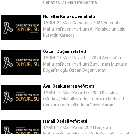
Cenazesi 21 Mart Perşembe
Nurettin Karakoç vefat etti
TARİH: 20 Mart Çarşamba 2024 Horsunlu
Mahallesi'nden merhum Ali Karakoç'un oğlu
Nurettin Karakoç
Özcan Doğan vefat etti
TARİH: 18 Mart Pazartesi 2024 Aydınoğlu
Mahallesi'nden merhum Bandırmalı Mustafa
Doğan'ın oğlu Özcan Doğan vefat
Avni Cankurtaran vefat etti
TARİH: 18 Mart Pazartesi 2024 Kurtuluş
(Merkez) Mahallesi'nden merhum Mehmet
Cankurtaran'ın oğlu Avni Cankurtaran
İsmail Dedeli vefat etti
TARİH: 17 Mart Pazar 2024 Başaran
Mahallesi'nden Mustafa Dedeli'nin oğlu İsmail