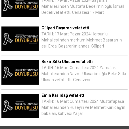
TARİH: 17 Mart Pazar 2024 Başaran
Mahallesi'nden Mustafa Dedeli'nin oğlu İsmail
Dedeli vefat etti. Cenazesi 17 Mart
Gülperi Başaran vefat etti
TARİH: 17 Mart Pazar 2024 Horsunlu
Mahallesi'nden merhum Mehmet Başaran'ın
eşi, Erdal Başaran'ın annesi Gülperi
Bekir Sıtkı Ulusan vefat etti
TARİH: 16 Mart Cumartesi 2024 Yamalak
Mahallesi'nden Nazmi Ulusan'ın oğlu Bekir Sıtkı
Ulusan vefat etti. Cenazesi
Emin Karlıdağ vefat etti
TARİH: 16 Mart Cumartesi 2024 Mustafapaşa
Mahallesi'nden Hüseyin ve Mehmet Karlıdağ'ın
babaları, kahveci Yaşar