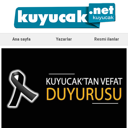
Ana sayfa
Yazarlar
Resmi ilanlar