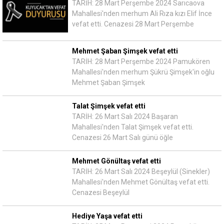
TARİH: 28 Mart Perşembe 2024 Sarıcaova
Mahallesi'nden merhum Ali Rıza kızı Elif İnce
vefat etti. Cenazesi 28 Mart Perşembe
Mehmet Şaban Şimşek vefat etti
TARİH: 28 Mart Perşembe 2024 Pamukören
Mahallesi'nden merhum Şükrü Şimşek'in oğlu
Mehmet Şaban Şimşek
Talat Şimşek vefat etti
TARİH: 26 Mart Salı 2024 Başaran
Mahallesi'nden Talat Şimşek vefat etti.
Cenazesi 26 Mart Salı günü öğle
Mehmet Gönültaş vefat etti
TARİH: 26 Mart Salı 2024 Beşeylül (Sinekler)
Mahallesi'nden Mehmet Gönültaş vefat etti.
Cenazesi Beşeylül
Hediye Yaşa vefat etti