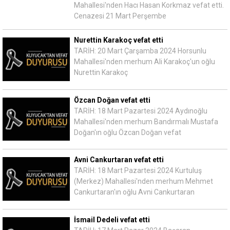
Mahallesi'nden Hacı Hasan Korkmaz vefat etti.
Cenazesi 21 Mart Perşembe
Nurettin Karakoç vefat etti
TARİH: 20 Mart Çarşamba 2024 Horsunlu
Mahallesi'nden merhum Ali Karakoç'un oğlu
Nurettin Karakoç
Özcan Doğan vefat etti
TARİH: 18 Mart Pazartesi 2024 Aydınoğlu
Mahallesi'nden merhum Bandırmalı Mustafa
Doğan'ın oğlu Özcan Doğan vefat
Avni Cankurtaran vefat etti
TARİH: 18 Mart Pazartesi 2024 Kurtuluş
(Merkez) Mahallesi'nden merhum Mehmet
Cankurtaran'ın oğlu Avni Cankurtaran
İsmail Dedeli vefat etti