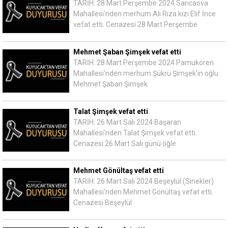
TARİH: 28 Mart Perşembe 2024 Sarıcaova
Mahallesi'nden merhum Ali Rıza kızı Elif İnce
vefat etti. Cenazesi 28 Mart Perşembe
Mehmet Şaban Şimşek vefat etti
TARİH: 28 Mart Perşembe 2024 Pamukören
Mahallesi'nden merhum Şükrü Şimşek'in oğlu
Mehmet Şaban Şimşek
Talat Şimşek vefat etti
TARİH: 26 Mart Salı 2024 Başaran
Mahallesi'nden Talat Şimşek vefat etti.
Cenazesi 26 Mart Salı günü öğle
Mehmet Gönültaş vefat etti
TARİH: 26 Mart Salı 2024 Beşeylül (Sinekler)
Mahallesi'nden Mehmet Gönültaş vefat etti.
Cenazesi Beşeylül