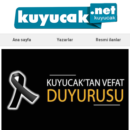
Ana sayfa
Yazarlar
Resmi ilanlar