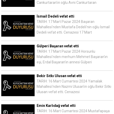
Cankurtaran'ın oğlu Avni Cankurtaran
İsmail Dedeli vefat etti
TARİH: 17 Mart Pazar 2024 Başaran
Mahallesi'nden Mustafa Dedeli'nin oğlu İsmail
Dedeli vefat etti. Cenazesi 17 Mart
Gülperi Başaran vefat etti
TARİH: 17 Mart Pazar 2024 Horsunlu
Mahallesi'nden merhum Mehmet Başaran'ın
eşi, Erdal Başaran'ın annesi Gülperi
Bekir Sıtkı Ulusan vefat etti
TARİH: 16 Mart Cumartesi 2024 Yamalak
Mahallesi'nden Nazmi Ulusan'ın oğlu Bekir Sıtkı
Ulusan vefat etti. Cenazesi
Emin Karlıdağ vefat etti
TARİH: 16 Mart Cumartesi 2024 Mustafapaşa