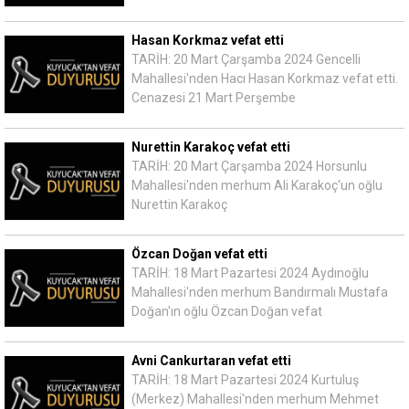
Hasan Korkmaz vefat etti
TARİH: 20 Mart Çarşamba 2024 Gencelli
Mahallesi'nden Hacı Hasan Korkmaz vefat etti.
Cenazesi 21 Mart Perşembe
Nurettin Karakoç vefat etti
TARİH: 20 Mart Çarşamba 2024 Horsunlu
Mahallesi'nden merhum Ali Karakoç'un oğlu
Nurettin Karakoç
Özcan Doğan vefat etti
TARİH: 18 Mart Pazartesi 2024 Aydınoğlu
Mahallesi'nden merhum Bandırmalı Mustafa
Doğan'ın oğlu Özcan Doğan vefat
Avni Cankurtaran vefat etti
TARİH: 18 Mart Pazartesi 2024 Kurtuluş
(Merkez) Mahallesi'nden merhum Mehmet