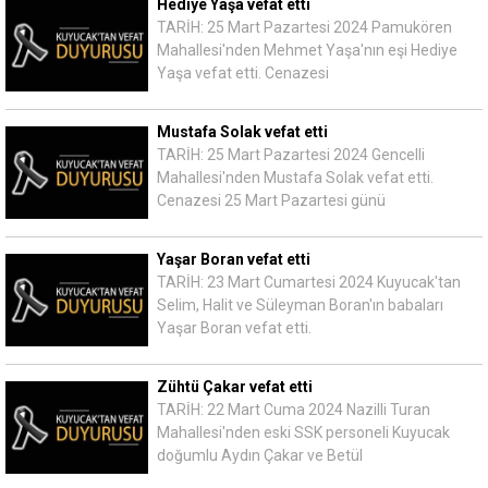
Hediye Yaşa vefat etti
TARİH: 25 Mart Pazartesi 2024 Pamukören
Mahallesi'nden Mehmet Yaşa'nın eşi Hediye
Yaşa vefat etti. Cenazesi
Mustafa Solak vefat etti
TARİH: 25 Mart Pazartesi 2024 Gencelli
Mahallesi'nden Mustafa Solak vefat etti.
Cenazesi 25 Mart Pazartesi günü
Yaşar Boran vefat etti
TARİH: 23 Mart Cumartesi 2024 Kuyucak'tan
Selim, Halit ve Süleyman Boran'ın babaları
Yaşar Boran vefat etti.
Zühtü Çakar vefat etti
TARİH: 22 Mart Cuma 2024 Nazilli Turan
Mahallesi'nden eski SSK personeli Kuyucak
doğumlu Aydın Çakar ve Betül