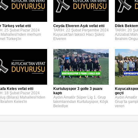
r Türkeş vefat etti
Ceyda Elveren Aşık vefat etti
Dilek Bektemi
H: 25 Şubat Pazar 2024
TARİH: 22 Şubat Perşembe 2024
TARİH: 20 Şu
 Mahallesi'nden merhum
Kuyucak'tan taksici Hacı Şükrü
Azizabat Maha
et Türkeş'in
Elveren
İbrahim Ongu
afa Keles vefat etti
Kurtuluşspor 3 golle 3 puanı
Kuyucakspor, 
H: 18 Şubat Pazar 2024
kaptı
geçti
uluş (Bilara) Mahallesi'nden
Aydın Amatör Süper Lig 1. Grup
Aydın Amatör 
 İbrahim Keles'in
takımlarından Kurtuluşspor, Köşk
Grup’ta şamp
Belediye
veren