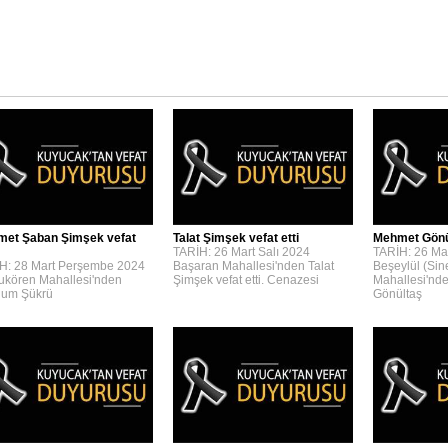
et Şaban Şimşek vefat
Talat Şimşek vefat etti
Mehmet Gönül
TARİH: 26 Mart Salı 2024
TARİH: 26 Mar
H: 28 Mart Perşembe 2024
Başaran Mahallesi'nden Talat
Beşeylül (Sin
kören Mahallesi'nden
Şimşek vefat etti. Cenazesi
Mahallesi'nd
um Şükrü
Gönültaş