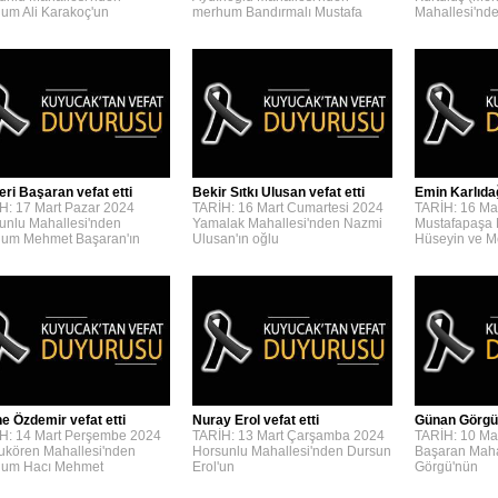
um Ali Karakoç'un
merhum Bandırmalı Mustafa
Mahallesi'n
eri Başaran vefat etti
Bekir Sıtkı Ulusan vefat etti
Emin Karlıdağ
H: 17 Mart Pazar 2024
TARİH: 16 Mart Cumartesi 2024
TARİH: 16 Ma
unlu Mahallesi'nden
Yamalak Mahallesi'nden Nazmi
Mustafapaşa 
um Mehmet Başaran'ın
Ulusan'ın oğlu
Hüseyin ve 
e Özdemir vefat etti
Nuray Erol vefat etti
Günan Görgü 
H: 14 Mart Perşembe 2024
TARİH: 13 Mart Çarşamba 2024
TARİH: 10 Ma
kören Mahallesi'nden
Horsunlu Mahallesi'nden Dursun
Başaran Maha
um Hacı Mehmet
Erol'un
Görgü'nün