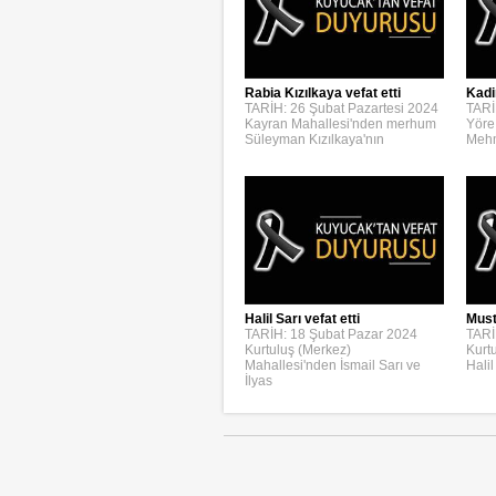
Rabia Kızılkaya vefat etti
Kadi
TARİH: 26 Şubat Pazartesi 2024
TARİ
Kayran Mahallesi'nden merhum
Yöre
Süleyman Kızılkaya'nın
Mehm
Halil Sarı vefat etti
Must
TARİH: 18 Şubat Pazar 2024
TARİ
Kurtuluş (Merkez)
Kurt
Mahallesi'nden İsmail Sarı ve
Halil
İlyas