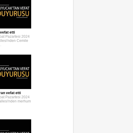
vefat etti
bat Pazartesi 2024
llesi'nden Cemile
.
an vefat etti
bat Pazartesi 2024
allesi'nden merhum