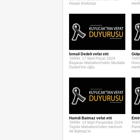
Hasan Korkmaz
merh
İsmail Dedeli vefat etti
Gülp
TARİH: 17 Mart Pazar 2024
TARİ
Başaran Mahallesi'nden Mustafa
Hors
Dedeli'nin oğlu
merh
Emin
Hamdi Batmaz vefat etti
TARİ
TARİH: 14 Mart Perşembe 2024
Pamu
Yaylalı Mahallesi'nden merhum
merh
Ali Batmaz'ın