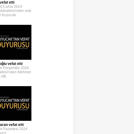
efat etti
rt Cuma 2024
 Mahallesi'nden eski
i Kuyucak
lu vefat etti
rt Perşembe 2024
allesi'nden Mehmet
etti.
ran vefat etti
t Pazartesi 2024
kez)