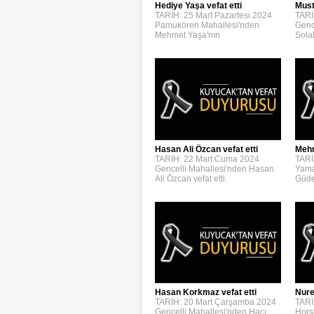
Hediye Yaşa vefat etti
Must
TARİH: 25 Mart Pazartesi 2024
TARİ
Pamukören Mahallesi'nden
Genc
Mehmet Yaşa'nın
Solak
Hasan Ali Özcan vefat etti
Mehm
TARİH: 22 Mart Cuma 2024
TARİ
Gencelli Mahallesi'nden Hasan
Yama
Ali Özcan vefat etti.
Güden
Hasan Korkmaz vefat etti
Nure
TARİH: 20 Mart Çarşamba 2024
TARİ
Gencelli Mahallesi'nden Hacı
Hors