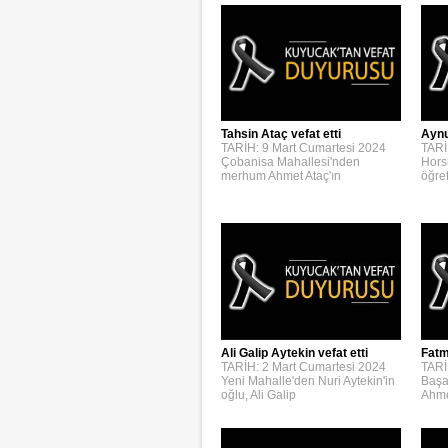
Aynur
Tahsin Ataç vefat etti
TARİ
TARİH: 9 Mart Cumartesi 2024
Hors
Çobanisa Mahallesi'nden
öğre
merhum Ahmet Ataç'ın
Ali Galip Aytekin vefat etti
Fatm
TARİH: 2 Mart Cumartesi 2024
TARİ
Yeni Mahalle'den Nuri Aytekin'in
Başa
oğlu, Ali Galip
Ahme