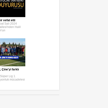
r vefat etti
bat Salı 2024
llesi'nden Halil
n'un
Çine'yi farklı
Süper Lig 1.
iyonluk mücadelesi