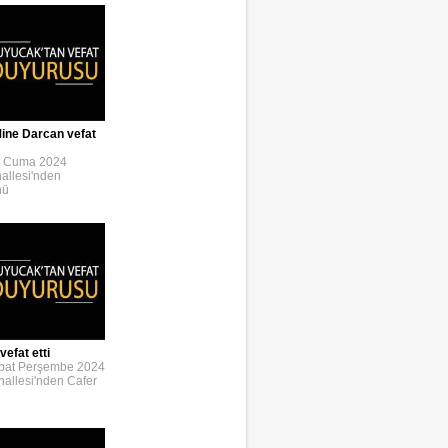
ine Darcan vefat
t Cuma 2024
allesi'nden
nü
efat etti
bat Perşembe 2024
allesi'nden Cafer