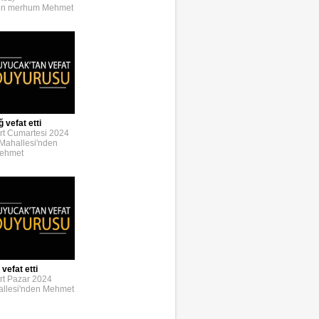
den merhum Mehmet
 vefat etti
rt Cumartesi 2024
Mahallesi'nden
Mehmet
vefat etti
rt Pazar 2024
llesi'nden Mehmet