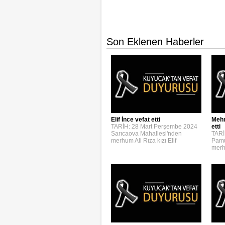
Son Eklenen Haberler
Elif İnce vefat etti
Mehm
TARİH: 28 Mart Perşembe 2024
etti
Sarıcaova Mahallesi'nden
TARİ
merhum Ali Rıza kızı Elif
Pamu
merh