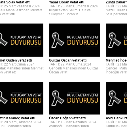
afa Solak vefat etti
Yaşar Boran vefat etti
Zühtü Çakar v
H: 25 Mart Pazartesi 2024
TARİH: 23 Mart Cumartesi 2024
TARİH: 22 Ma
elli Mahallesi'nden Mustafa
Kuyucak'tan Selim, Halit ve
Nazilli Turan
 vefat etti.
Süleyman Boran'ın
SSK personel
et Güden vefat etti
Gülizar Özcan vefat etti
Mehmet İnceoğ
H: 22 Mart Cuma 2024
TARİH: 22 Mart Cuma 2024
TARİH: 21 Ma
lak Mahallesi'nden Mehmet
Gencelli Mahallesi'nden Gülizar
Gencelli Mah
 vefat etti.
Özcan vefat
İnceoğlu vefat 
ttin Karakoç vefat etti
Özcan Doğan vefat etti
Avni Cankurta
H: 20 Mart Çarşamba 2024
TARİH: 18 Mart Pazartesi 2024
TARİH: 18 Mar
unlu Mahallesi'nden
Aydınoğlu Mahallesi'nden
Kurtuluş (Mer