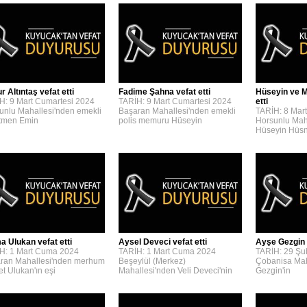
 Altıntaş vefat etti
Fadime Şahna vefat etti
Hüseyin ve M
H: 9 Mart Cumartesi 2024
TARİH: 9 Mart Cumartesi 2024
etti
unlu Mahallesi'nden emekli
Başaran Mahallesi'nden emekli
TARİH: 8 Mar
tmen Emin
polis memuru Hüseyin
Horsunlu Mah
Hüseyin Hüs
a Ulukan vefat etti
Aysel Deveci vefat etti
Ayşe Gezgin v
H: 1 Mart Cuma 2024
TARİH: 1 Mart Cuma 2024
TARİH: 29 Şu
ran Mahallesi'nden merhum
Beşeylül (Merkez)
Çobanisa Mah
t Ulukan'ın eşi
Mahallesi'nden Veli Deveci'nin
Gezgin'in