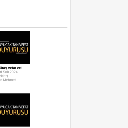
taş vefat etti
t Salı 2024
ekler)
en Mehmet