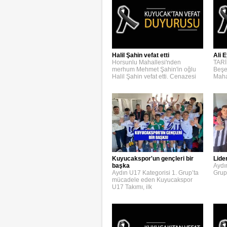
Halil Şahin vefat etti
Ali E
Horsunlu Mahallesi'nden
TARİ
merhum Mehmet Şahin'in oğlu
Beşe
Halil Şahin vefat etti. Cenazesi
Maha
Kuyucakspor'un gençleri bir
Lide
başka
Aydı
Aydın U17 Kategorisi 1. Grup’ta
Grup
mücadele eden Kuyucakspor
U17 Takımı, ilk