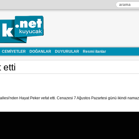
CEMİYETLER
DOĞANLAR
DUYURULAR
Resmi ilanlar
etti
lesi'nden Hayat Peker vefat etti. Cenazesi 7 Ağustos Pazartesi günü ikindi nam