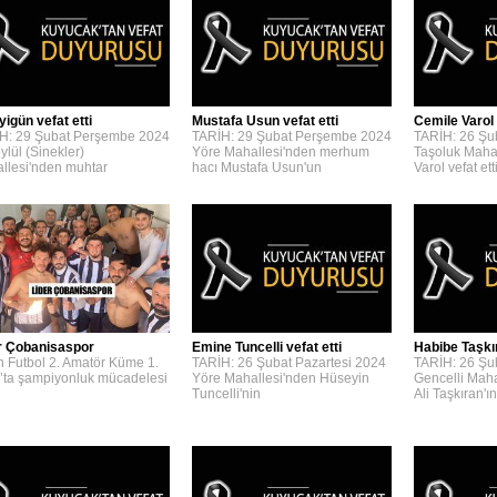
yigün vefat etti
Mustafa Usun vefat etti
Cemile Varol 
H: 29 Şubat Perşembe 2024
TARİH: 29 Şubat Perşembe 2024
TARİH: 26 Şu
ylül (Sinekler)
Yöre Mahallesi'nden merhum
Taşoluk Maha
llesi'nden muhtar
hacı Mustafa Usun'un
Varol vefat etti
r Çobanisaspor
Emine Tuncelli vefat etti
Habibe Taşkır
n Futbol 2. Amatör Küme 1.
TARİH: 26 Şubat Pazartesi 2024
TARİH: 26 Şu
’ta şampiyonluk mücadelesi
Yöre Mahallesi'nden Hüseyin
Gencelli Mah
Tuncelli'nin
Ali Taşkıran'ın