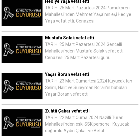
Hediye Yaşa vefat etti
TARİH: 25 Mart Pazartesi 2024 Pamukören
Mahallesi'nden Mehmet Yaşa'nın eşi Hediye
Yaşa vefat etti. Cenazesi
Mustafa Solak vefat etti
TARİH: 25 Mart Pazartesi 2024 Gencelli
Mahallesi'nden Mustafa Solak vefat etti.
Cenazesi 25 Mart Pazartesi günü
Yaşar Boran vefat etti
TARİH: 23 Mart Cumartesi 2024 Kuyucak'tan
Selim, Halit ve Süleyman Boran'ın babaları
Yaşar Boran vefat etti.
Zühtü Çakar vefat etti
TARİH: 22 Mart Cuma 2024 Nazilli Turan
Mahallesi'nden eski SSK personeli Kuyucak
doğumlu Aydın Çakar ve Betül