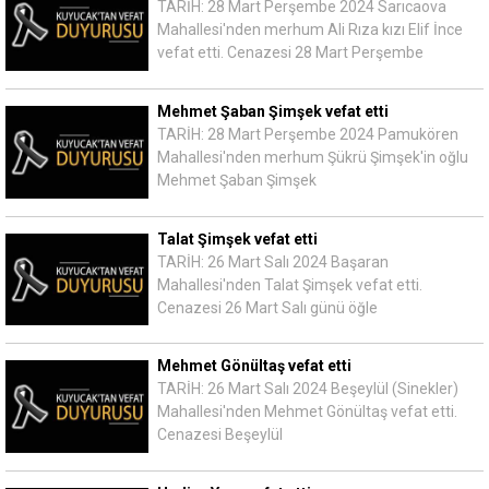
TARİH: 28 Mart Perşembe 2024 Sarıcaova
Mahallesi'nden merhum Ali Rıza kızı Elif İnce
vefat etti. Cenazesi 28 Mart Perşembe
Mehmet Şaban Şimşek vefat etti
TARİH: 28 Mart Perşembe 2024 Pamukören
Mahallesi'nden merhum Şükrü Şimşek'in oğlu
Mehmet Şaban Şimşek
Talat Şimşek vefat etti
TARİH: 26 Mart Salı 2024 Başaran
Mahallesi'nden Talat Şimşek vefat etti.
Cenazesi 26 Mart Salı günü öğle
Mehmet Gönültaş vefat etti
TARİH: 26 Mart Salı 2024 Beşeylül (Sinekler)
Mahallesi'nden Mehmet Gönültaş vefat etti.
Cenazesi Beşeylül