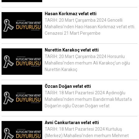
Hasan Korkmaz vefat etti
TARİH: 20 Mart Çarşamba 2024 Gencelli
Mahallesi'nden Hacı Hasan Korkmaz vefat etti.
Cenazesi 21 Mart Perşembe
Nurettin Karakoç vefat etti
TARİH: 20 Mart Çarşamba 2024 Horsunlu
Mahallesi'nden merhum Ali Karakoç'un oğlu
Nurettin Karakoç
Özcan Doğan vefat etti
TARİH: 18 Mart Pazartesi 2024 Aydınoğlu
Mahallesi'nden merhum Bandırmalı Mustafa
Doğan'ın oğlu Özcan Doğan vefat
Avni Cankurtaran vefat etti
TARİH: 18 Mart Pazartesi 2024 Kurtuluş
(Merkez) Mahallesi'nden merhum Mehmet