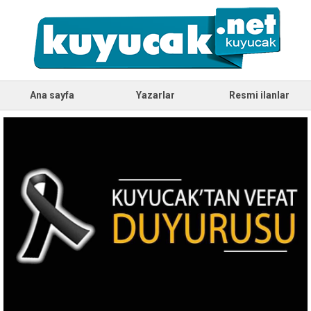
Ana sayfa
Yazarlar
Resmi ilanlar