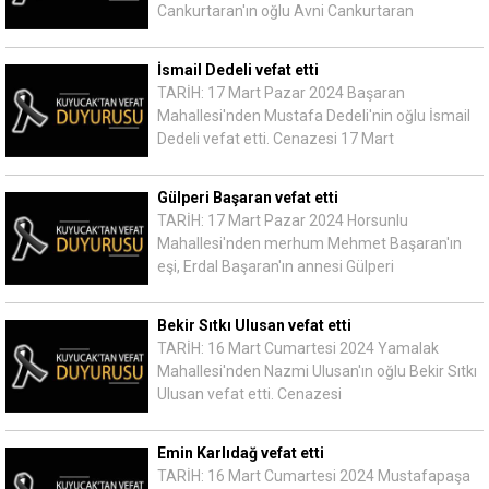
Cankurtaran'ın oğlu Avni Cankurtaran
İsmail Dedeli vefat etti
TARİH: 17 Mart Pazar 2024 Başaran
Mahallesi'nden Mustafa Dedeli'nin oğlu İsmail
Dedeli vefat etti. Cenazesi 17 Mart
Gülperi Başaran vefat etti
TARİH: 17 Mart Pazar 2024 Horsunlu
Mahallesi'nden merhum Mehmet Başaran'ın
eşi, Erdal Başaran'ın annesi Gülperi
Bekir Sıtkı Ulusan vefat etti
TARİH: 16 Mart Cumartesi 2024 Yamalak
Mahallesi'nden Nazmi Ulusan'ın oğlu Bekir Sıtkı
Ulusan vefat etti. Cenazesi
Emin Karlıdağ vefat etti
TARİH: 16 Mart Cumartesi 2024 Mustafapaşa