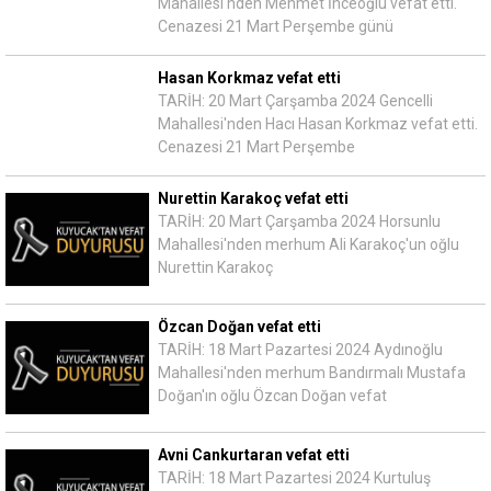
Mahallesi'nden Mehmet İnceoğlu vefat etti.
Cenazesi 21 Mart Perşembe günü
Hasan Korkmaz vefat etti
TARİH: 20 Mart Çarşamba 2024 Gencelli
Mahallesi'nden Hacı Hasan Korkmaz vefat etti.
Cenazesi 21 Mart Perşembe
Nurettin Karakoç vefat etti
TARİH: 20 Mart Çarşamba 2024 Horsunlu
Mahallesi'nden merhum Ali Karakoç'un oğlu
Nurettin Karakoç
Özcan Doğan vefat etti
TARİH: 18 Mart Pazartesi 2024 Aydınoğlu
Mahallesi'nden merhum Bandırmalı Mustafa
Doğan'ın oğlu Özcan Doğan vefat
Avni Cankurtaran vefat etti
TARİH: 18 Mart Pazartesi 2024 Kurtuluş