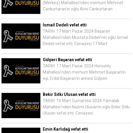
(Merkez) Mahallesi'nden merhum Mehmet
Cankurtaran'ın oğlu Avni Cankurtaran
İsmail Dedeli vefat etti
TARİH: 17 Mart Pazar 2024 Başaran
Mahallesi'nden Mustafa Dedeli'nin oğlu İsmail
Dedeli vefat etti. Cenazesi 17 Mart
Gülperi Başaran vefat etti
TARİH: 17 Mart Pazar 2024 Horsunlu
Mahallesi'nden merhum Mehmet Başaran'ın
eşi, Erdal Başaran'ın annesi Gülperi
Bekir Sıtkı Ulusan vefat etti
TARİH: 16 Mart Cumartesi 2024 Yamalak
Mahallesi'nden Nazmi Ulusan'ın oğlu Bekir Sıtkı
Ulusan vefat etti. Cenazesi
Emin Karlıdağ vefat etti