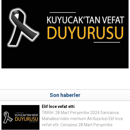
Son haberler
Elif İnce vefat etti
TARİH: 28 Mart Perşembe 2024 Sarıcaova
Mahallesi'nden merhum Ali Rıza kızı Elif İnce
vefat etti. Cenazesi 28 Mart Perşembe