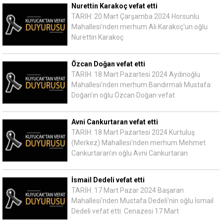
Nurettin Karakoç vefat etti
TARİH: 20 Mart Çarşamba 2024 Horsunlu
Mahallesi'nden merhum Ali Karakoç'un oğlu
Nurettin Karakoç
Özcan Doğan vefat etti
TARİH: 18 Mart Pazartesi 2024 Aydınoğlu
Mahallesi'nden merhum Bandırmalı Mustafa
Doğan'ın oğlu Özcan Doğan vefat
Avni Cankurtaran vefat etti
TARİH: 18 Mart Pazartesi 2024 Kurtuluş
(Merkez) Mahallesi'nden merhum Mehmet
Cankurtaran'ın oğlu Avni Cankurtaran
İsmail Dedeli vefat etti
TARİH: 17 Mart Pazar 2024 Başaran
Mahallesi'nden Mustafa Dedeli'nin oğlu İsmail
Dedeli vefat etti. Cenazesi 17 Mart