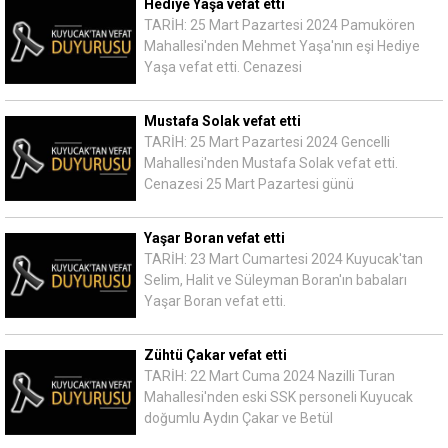
Hediye Yaşa vefat etti
TARİH: 25 Mart Pazartesi 2024 Pamukören
Mahallesi'nden Mehmet Yaşa'nın eşi Hediye
Yaşa vefat etti. Cenazesi
Mustafa Solak vefat etti
TARİH: 25 Mart Pazartesi 2024 Gencelli
Mahallesi'nden Mustafa Solak vefat etti.
Cenazesi 25 Mart Pazartesi günü
Yaşar Boran vefat etti
TARİH: 23 Mart Cumartesi 2024 Kuyucak'tan
Selim, Halit ve Süleyman Boran'ın babaları
Yaşar Boran vefat etti.
Zühtü Çakar vefat etti
TARİH: 22 Mart Cuma 2024 Nazilli Turan
Mahallesi'nden eski SSK personeli Kuyucak
doğumlu Aydın Çakar ve Betül