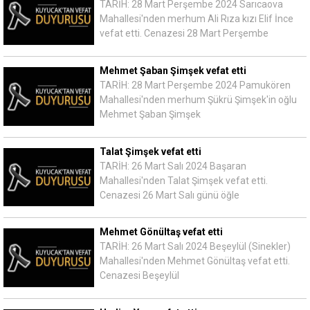
TARİH: 28 Mart Perşembe 2024 Sarıcaova
Mahallesi'nden merhum Ali Rıza kızı Elif İnce
vefat etti. Cenazesi 28 Mart Perşembe
Mehmet Şaban Şimşek vefat etti
TARİH: 28 Mart Perşembe 2024 Pamukören
Mahallesi'nden merhum Şükrü Şimşek'in oğlu
Mehmet Şaban Şimşek
Talat Şimşek vefat etti
TARİH: 26 Mart Salı 2024 Başaran
Mahallesi'nden Talat Şimşek vefat etti.
Cenazesi 26 Mart Salı günü öğle
Mehmet Gönültaş vefat etti
TARİH: 26 Mart Salı 2024 Beşeylül (Sinekler)
Mahallesi'nden Mehmet Gönültaş vefat etti.
Cenazesi Beşeylül