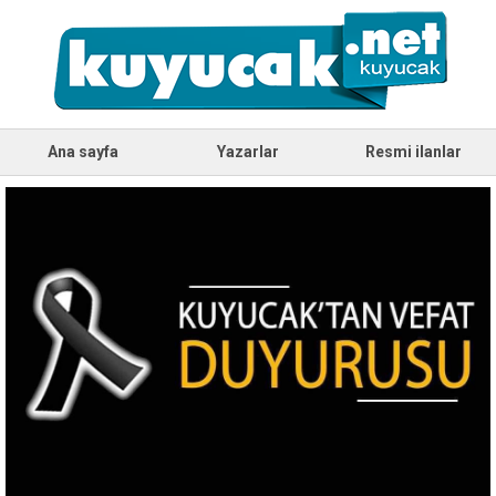
Ana sayfa
Yazarlar
Resmi ilanlar