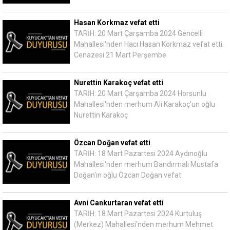
Hasan Korkmaz vefat etti
TARİH: 20 Mart Çarşamba 2024 Gencelli
Mahallesi'nden Hacı Hasan Korkmaz vefat etti.
Cenazesi 21 Mart Perşembe
Nurettin Karakoç vefat etti
TARİH: 20 Mart Çarşamba 2024 Horsunlu
Mahallesi'nden merhum Ali Karakoç'un oğlu
Nurettin Karakoç
Özcan Doğan vefat etti
TARİH: 18 Mart Pazartesi 2024 Aydınoğlu
Mahallesi'nden merhum Bandırmalı Mustafa
Doğan'ın oğlu Özcan Doğan vefat
Avni Cankurtaran vefat etti
TARİH: 18 Mart Pazartesi 2024 Kurtuluş
(Merkez) Mahallesi'nden merhum Mehmet