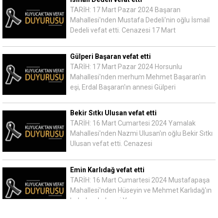
TARİH: 17 Mart Pazar 2024 Başaran
Mahallesi'nden Mustafa Dedeli'nin oğlu İsmail
Dedeli vefat etti. Cenazesi 17 Mart
Gülperi Başaran vefat etti
TARİH: 17 Mart Pazar 2024 Horsunlu
Mahallesi'nden merhum Mehmet Başaran'ın
eşi, Erdal Başaran'ın annesi Gülperi
Bekir Sıtkı Ulusan vefat etti
TARİH: 16 Mart Cumartesi 2024 Yamalak
Mahallesi'nden Nazmi Ulusan'ın oğlu Bekir Sıtkı
Ulusan vefat etti. Cenazesi
Emin Karlıdağ vefat etti
TARİH: 16 Mart Cumartesi 2024 Mustafapaşa
Mahallesi'nden Hüseyin ve Mehmet Karlıdağ'ın
babaları, kahveci Yaşar