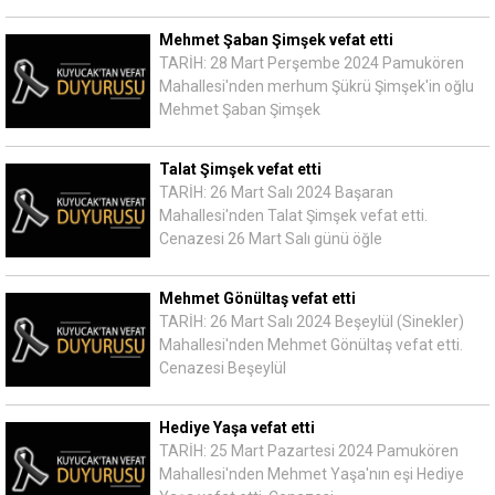
Mehmet Şaban Şimşek vefat etti
TARİH: 28 Mart Perşembe 2024 Pamukören
Mahallesi'nden merhum Şükrü Şimşek'in oğlu
Mehmet Şaban Şimşek
Talat Şimşek vefat etti
TARİH: 26 Mart Salı 2024 Başaran
Mahallesi'nden Talat Şimşek vefat etti.
Cenazesi 26 Mart Salı günü öğle
Mehmet Gönültaş vefat etti
TARİH: 26 Mart Salı 2024 Beşeylül (Sinekler)
Mahallesi'nden Mehmet Gönültaş vefat etti.
Cenazesi Beşeylül
Hediye Yaşa vefat etti
TARİH: 25 Mart Pazartesi 2024 Pamukören
Mahallesi'nden Mehmet Yaşa'nın eşi Hediye