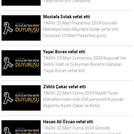
Yaşa vefat etti. Cenazesi
Mustafa Solak vefat etti
TARİH: 25 Mart Pazartesi 2024 Gencelli
Mahallesi'nden Mustafa Solak vefat etti.
Cenazesi 25 Mart Pazartesi günü
Yaşar Boran vefat etti
TARİH: 23 Mart Cumartesi 2024 Kuyucak'tan
Selim, Halit ve Süleyman Boran'ın babaları
Yaşar Boran vefat etti.
Zühtü Çakar vefat etti
TARİH: 22 Mart Cuma 2024 Nazilli Turan
Mahallesi'nden eski SSK personeli Kuyucak
doğumlu Aydın Çakar ve Betül
Hasan Ali Özcan vefat etti
TARİH: 22 Mart Cuma 2024 Gencelli