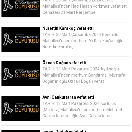
Mahallesi'nden Hacı Hasan Korkmaz vefat etti.
Cenazesi 21 Mart Perşembe
Nurettin Karakoç vefat etti
TARİH: 20 Mart Çarşamba 2024 Horsunlu
Mahallesi'nden merhum Ali Karakoç'un oğlu
Nurettin Karakoç
Özcan Doğan vefat etti
TARİH: 18 Mart Pazartesi 2024 Aydınoğlu
Mahallesi'nden merhum Bandırmalı Mustafa
Doğan'ın oğlu Özcan Doğan vefat
Avni Cankurtaran vefat etti
TARİH: 18 Mart Pazartesi 2024 Kurtuluş
(Merkez) Mahallesi'nden merhum Mehmet
Cankurtaran'ın oğlu Avni Cankurtaran
İsmail Dedeli vefat etti