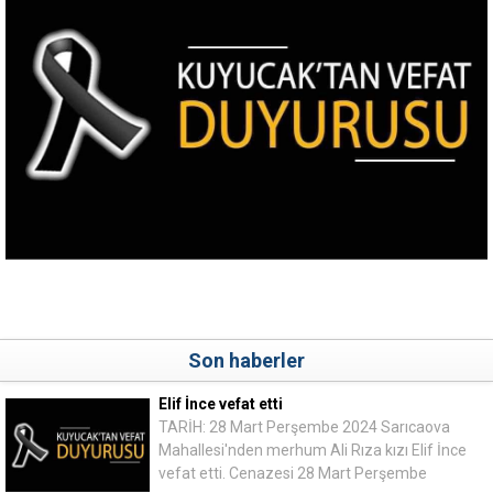
Son haberler
Elif İnce vefat etti
TARİH: 28 Mart Perşembe 2024 Sarıcaova
Mahallesi'nden merhum Ali Rıza kızı Elif İnce
vefat etti. Cenazesi 28 Mart Perşembe