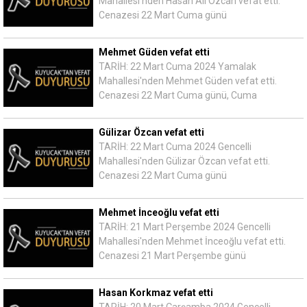
Mahallesi'nden Hasan Ali Özcan vefat etti.
Cenazesi 22 Mart Cuma günü
Mehmet Güden vefat etti
TARİH: 22 Mart Cuma 2024 Yamalak
Mahallesi'nden Mehmet Güden vefat etti.
Cenazesi 22 Mart Cuma günü, Cuma
Gülizar Özcan vefat etti
TARİH: 22 Mart Cuma 2024 Gencelli
Mahallesi'nden Gülizar Özcan vefat etti.
Cenazesi 22 Mart Cuma günü
Mehmet İnceoğlu vefat etti
TARİH: 21 Mart Perşembe 2024 Gencelli
Mahallesi'nden Mehmet İnceoğlu vefat etti.
Cenazesi 21 Mart Perşembe günü
Hasan Korkmaz vefat etti
TARİH: 20 Mart Çarşamba 2024 Gencelli