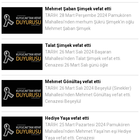
Mehmet Şaban Şimşek vefat etti
TARİH: 28 Mart Perşembe 2024 Pamukören
Mahallesi'nden merhum Şükrü Şimşek'in oğlu
Mehmet Şaban Şimşek
Talat Şimşek vefat etti
TARİH: 26 Mart Salı 2024 Başaran
Mahallesi'nden Talat Şimşek vefat etti.
Cenazesi 26 Mart Salı günü öğle
Mehmet Gönültaş vefat etti
TARİH: 26 Mart Salı 2024 Beşeylül (Sinekler)
Mahallesi'nden Mehmet Gönültaş vefat etti.
Cenazesi Beşeylül
Hediye Yaşa vefat etti
TARİH: 25 Mart Pazartesi 2024 Pamukören
Mahallesi'nden Mehmet Yaşa'nın eşi Hediye
Yaşa vefat etti. Cenazesi