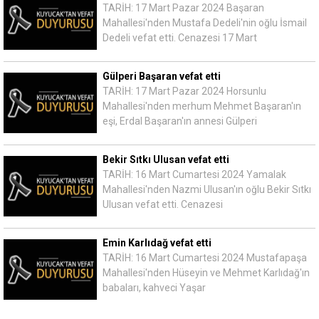
TARİH: 17 Mart Pazar 2024 Başaran
Mahallesi'nden Mustafa Dedeli'nin oğlu İsmail
Dedeli vefat etti. Cenazesi 17 Mart
Gülperi Başaran vefat etti
TARİH: 17 Mart Pazar 2024 Horsunlu
Mahallesi'nden merhum Mehmet Başaran'ın
eşi, Erdal Başaran'ın annesi Gülperi
Bekir Sıtkı Ulusan vefat etti
TARİH: 16 Mart Cumartesi 2024 Yamalak
Mahallesi'nden Nazmi Ulusan'ın oğlu Bekir Sıtkı
Ulusan vefat etti. Cenazesi
Emin Karlıdağ vefat etti
TARİH: 16 Mart Cumartesi 2024 Mustafapaşa
Mahallesi'nden Hüseyin ve Mehmet Karlıdağ'ın
babaları, kahveci Yaşar