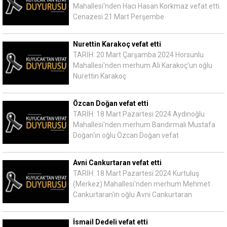
Mahallesi'nden Hacı Hasan Korkmaz vefat etti.
Cenazesi 21 Mart Perşembe
Nurettin Karakoç vefat etti
TARİH: 20 Mart Çarşamba 2024 Horsunlu
Mahallesi'nden merhum Ali Karakoç'un oğlu
Nurettin Karakoç
Özcan Doğan vefat etti
TARİH: 18 Mart Pazartesi 2024 Aydınoğlu
Mahallesi'nden merhum Bandırmalı Mustafa
Doğan'ın oğlu Özcan Doğan vefat
Avni Cankurtaran vefat etti
TARİH: 18 Mart Pazartesi 2024 Kurtuluş
(Merkez) Mahallesi'nden merhum Mehmet
Cankurtaran'ın oğlu Avni Cankurtaran
İsmail Dedeli vefat etti