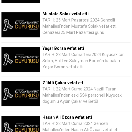
Mustafa Solak vefat etti
TARİH: 25 Mart Pazartesi 2024 Gencelli
Mahallesi'nden Mustafa Solak vefat etti.
Cenazesi 25 Mart Pazartesi günü
Yaşar Boran vefat etti
TARİH: 23 Mart Cumartesi 2024 Kuyucak'tan
Selim, Halit ve Süleyman Boran'ın babaları
Yaşar Boran vefat etti.
Zühtü Çakar vefat etti
TARİH: 22 Mart Cuma 2024 Nazilli Turan
Mahallesi'nden eski SSK personeli Kuyucak
doğumlu Aydın Çakar ve Betül
Hasan Ali Özcan vefat etti
TARİH: 22 Mart Cuma 2024 Gencelli
Mahallesi'nden Hasan Ali Özcan vefat etti.