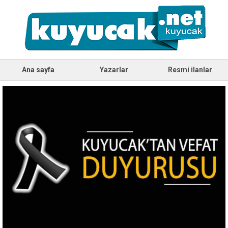
Ana sayfa
Yazarlar
Resmi ilanlar