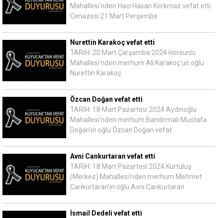
Mahallesi'nden Hacı Hasan Korkmaz vefat etti.
Cenazesi 21 Mart Perşembe
Nurettin Karakoç vefat etti
TARİH: 20 Mart Çarşamba 2024 Horsunlu
Mahallesi'nden merhum Ali Karakoç'un oğlu
Nurettin Karakoç
Özcan Doğan vefat etti
TARİH: 18 Mart Pazartesi 2024 Aydınoğlu
Mahallesi'nden merhum Bandırmalı Mustafa
Doğan'ın oğlu Özcan Doğan vefat
Avni Cankurtaran vefat etti
TARİH: 18 Mart Pazartesi 2024 Kurtuluş
(Merkez) Mahallesi'nden merhum Mehmet
Cankurtaran'ın oğlu Avni Cankurtaran
İsmail Dedeli vefat etti