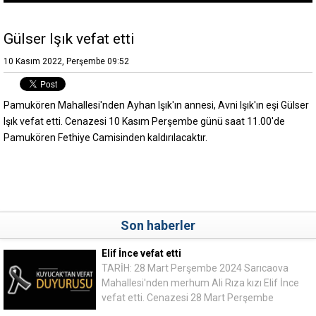
Gülser Işık vefat etti
10 Kasım 2022, Perşembe 09:52
Pamukören Mahallesi'nden Ayhan Işık'ın annesi, Avni Işık'ın eşi Gülser
Işık vefat etti. Cenazesi 10 Kasım Perşembe günü saat 11.00'de
Pamukören Fethiye Camisinden kaldırılacaktır.
Son haberler
Elif İnce vefat etti
TARİH: 28 Mart Perşembe 2024 Sarıcaova
Mahallesi'nden merhum Ali Rıza kızı Elif İnce
vefat etti. Cenazesi 28 Mart Perşembe