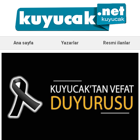
Ana sayfa
Yazarlar
Resmi ilanlar