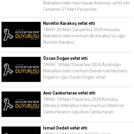
Mahallesi'nden Hacı Hasan Korkmaz vefat etti.
Cenazesi 21 Mart Perşembe
Nurettin Karakoç vefat etti
TARİH: 20 Mart Çarşamba 2024 Horsunlu
Mahallesi'nden merhum Ali Karakoç'un oğlu
Nurettin Karakoç
Özcan Doğan vefat etti
TARİH: 18 Mart Pazartesi 2024 Aydınoğlu
Mahallesi'nden merhum Bandırmalı Mustafa
Doğan'ın oğlu Özcan Doğan vefat
Avni Cankurtaran vefat etti
TARİH: 18 Mart Pazartesi 2024 Kurtuluş
(Merkez) Mahallesi'nden merhum Mehmet
Cankurtaran'ın oğlu Avni Cankurtaran
İsmail Dedeli vefat etti