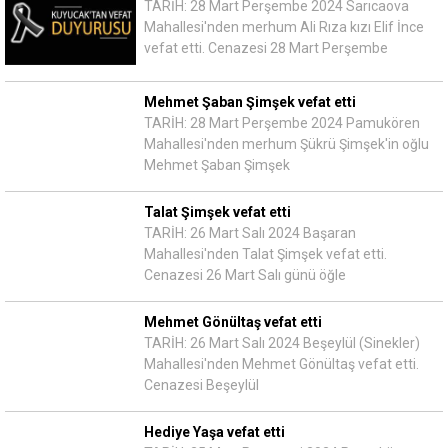
TARİH: 28 Mart Perşembe 2024 Sarıcaova
Mahallesi'nden merhum Ali Rıza kızı Elif İnce
vefat etti. Cenazesi 28 Mart Perşembe
Mehmet Şaban Şimşek vefat etti
TARİH: 28 Mart Perşembe 2024 Pamukören
Mahallesi'nden merhum Şükrü Şimşek'in oğlu
Mehmet Şaban Şimşek
Talat Şimşek vefat etti
TARİH: 26 Mart Salı 2024 Başaran
Mahallesi'nden Talat Şimşek vefat etti.
Cenazesi 26 Mart Salı günü öğle
Mehmet Gönültaş vefat etti
TARİH: 26 Mart Salı 2024 Beşeylül (Sinekler)
Mahallesi'nden Mehmet Gönültaş vefat etti.
Cenazesi Beşeylül
Hediye Yaşa vefat etti