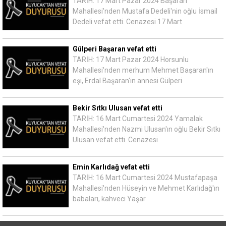
TARİH: 17 Mart Pazar 2024 Başaran
Mahallesi'nden Mustafa Dedeli'nin oğlu İsmail
Dedeli vefat etti. Cenazesi 17 Mart
Gülperi Başaran vefat etti
TARİH: 17 Mart Pazar 2024 Horsunlu
Mahallesi'nden merhum Mehmet Başaran'ın
eşi, Erdal Başaran'ın annesi Gülperi
Bekir Sıtkı Ulusan vefat etti
TARİH: 16 Mart Cumartesi 2024 Yamalak
Mahallesi'nden Nazmi Ulusan'ın oğlu Bekir Sıtkı
Ulusan vefat etti. Cenazesi
Emin Karlıdağ vefat etti
TARİH: 16 Mart Cumartesi 2024 Mustafapaşa
Mahallesi'nden Hüseyin ve Mehmet Karlıdağ'ın
babaları, kahveci Yaşar