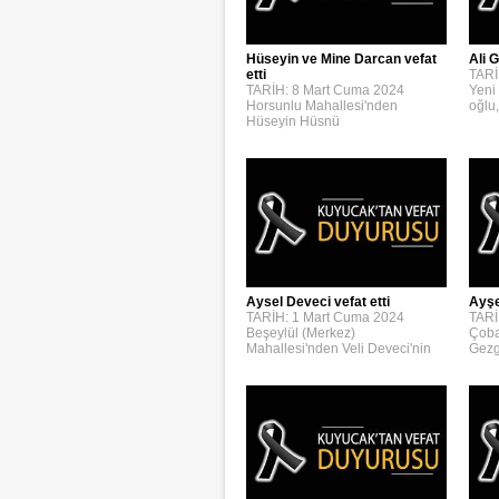
Hüseyin ve Mine Darcan vefat
Ali G
etti
TARİ
TARİH: 8 Mart Cuma 2024
Yeni
Horsunlu Mahallesi'nden
oğlu,
Hüseyin Hüsnü
Aysel Deveci vefat etti
Ayşe
TARİH: 1 Mart Cuma 2024
TARİ
Beşeylül (Merkez)
Çoba
Mahallesi'nden Veli Deveci'nin
Gezg