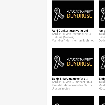
Avni Cankurtaran vefat etti
İsmai
TARİH: 18 Mart Pazartesi 2024
TARİ
Kurtuluş (Merkez)
Başa
Mahallesi'nden merhum Mehmet
Dede
Bekir Sıtkı Ulusan vefat etti
Emin
TARİH: 16 Mart Cumartesi 2024
TARİ
Yamalak Mahallesi'nden Nazmi
Must
Ulusan'ın oğlu
Hüse