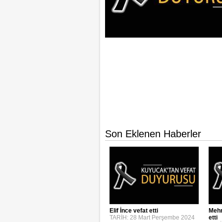
Son Eklenen Haberler
Elif İnce vefat etti
Mehm
TARİH: 28 Mart Perşembe 2024
etti