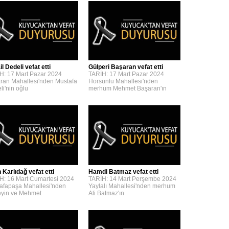
l Dedeli vefat etti
Gülperi Başaran vefat etti
H: 17 Mart Pazar 2024
TARİH: 17 Mart Pazar 2024
ran Mahallesi'nden Mustafa
Horsunlu Mahallesi'nden
li'nin oğlu
merhum Mehmet Başaran'ın
 Karlıdağ vefat etti
Hamdi Batmaz vefat etti
H: 16 Mart Cumartesi 2024
TARİH: 14 Mart Perşembe 2024
afapaşa Mahallesi'nden
Yaylalı Mahallesi'nden merhum
yin ve Mehmet
Ali Batmaz'ın