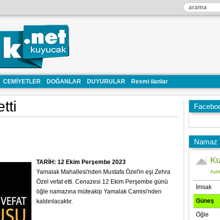
CEMİYETLER
DOĞANLAR
DUYURULAR
Resmi ilanlar
tti
Facebo
Namaz V
TARİH: 12 Ekim Perşembe 2023
Yamalak Mahallesi'nden Mustafa Özel'in eşi Zehra
Özel vefat etti. Cenazesi 12 Ekim Perşembe günü
öğle namazına müteakip Yamalak Camisi'nden
kaldırılacaktır.