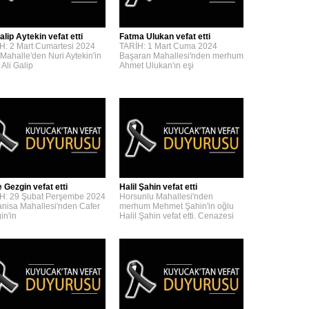
alip Aytekin vefat etti
Fatma Ulukan vefat etti
H: 2 Mart Cumartesi 2024
TARİH: 1 Mart Cuma 2024
 Mahalle'den Nuri Aytekin'in
Başaran Mahallesi'nden merhum
 Ali Galip
Ahmet Ulukan'ın eşi
 Gezgin vefat etti
Halil Şahin vefat etti
H: 29 Şubat Perşembe 2024
Horsunlu Mahallesi'nden
nisa Mahallesi'nden Cafer
merhum Mehmet Şahin'in oğlu
in'in
Halil Şahin vefat etti. Cenazesi