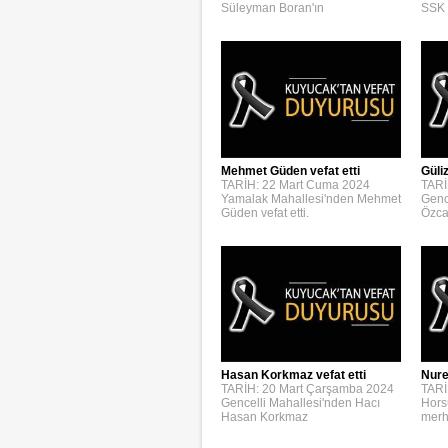
Süleyman Boran'ın
SSK 
Mehmet Güden vefat etti
Güli
TARİH: 22 Mart Cuma 2024
TARİ
Yamalak Mahallesi'nden Mehmet
Genc
Güden vefat etti.
Özca
Hasan Korkmaz vefat etti
Nure
TARİH: 20 Mart Çarşamba 2024
TARİ
Gencelli Mahallesi'nden Hacı
Hors
Hasan Korkmaz
merh