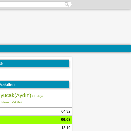
ok
akitleri