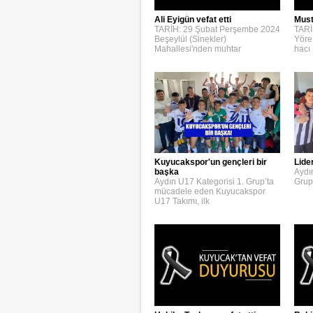
Ali Eyigün vefat etti
Must
TARİH: 29 Şubat Perşembe 2024
TARİ
Beşeylül (Sinekler)
Yöre
Mahallesi'nden muhtar
hacı
Kuyucakspor'un gençleri bir
Lide
başka
Aydı
Aydın U17 Kategorisi 1. Grup’ta
Grup
mücadele eden Kuyucakspor
U17 Takımı, ilk