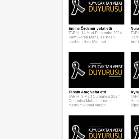
Emine Özdemir vefat etti
Nura
TARİH: 14 Mart Perşembe 2024
TARİ
Pamukören Mahallesi'nden
Hors
merhum Hacı Mehmet
Erol
Aynur
Tahsin Ataç vefat etti
TARİ
TARİH: 9 Mart Cumartesi 2024
Hors
Çobanisa Mahallesi'nden
öğre
merhum Ahmet Ataç'ın