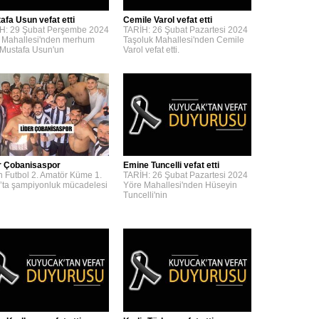
afa Usun vefat etti
Cemile Varol vefat etti
H: 29 Şubat Perşembe 2024
TARİH: 26 Şubat Pazartesi 2024
 Mahallesi'nden merhum
Taşoluk Mahallesi'nden Cemile
 Mustafa Usun'un
Varol vefat etti.
r Çobanisaspor
Emine Tuncelli vefat etti
n Futbol 2. Amatör Küme 1.
TARİH: 26 Şubat Pazartesi 2024
’ta şampiyonluk mücadelesi
Yöre Mahallesi'nden Hüseyin
Tuncelli'nin