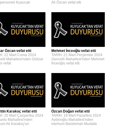
personeli Kuyucak
Ali Özcan vefat etti.
zar Özcan vefat etti
Mehmet İnceoğlu vefat etti
H: 22 Mart Cuma 2024
TARİH: 21 Mart Perşembe 2024
elli Mahallesi'nden Gülizar
Gencelli Mahallesi'nden Mehmet
n vefat
İnceoğlu vefat etti.
ttin Karakoç vefat etti
Özcan Doğan vefat etti
H: 20 Mart Çarşamba 2024
TARİH: 18 Mart Pazartesi 2024
unlu Mahallesi'nden
Aydınoğlu Mahallesi'nden
um Ali Karakoç'un
merhum Bandırmalı Mustafa