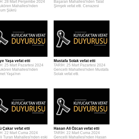
H: 28 Mart Perşembe 2024
Başaran Mahallesi'nden Talat
kören Mahallesi'nden
Şimşek vefat etti. Cenazesi
um Şükrü
ye Yaşa vefat etti
Mustafa Solak vefat etti
H: 25 Mart Pazartesi 2024
TARİH: 25 Mart Pazartesi 2024
kören Mahallesi'nden
Gencelli Mahallesi'nden Mustafa
et Yaşa'nın
Solak vefat etti.
ü Çakar vefat etti
Hasan Ali Özcan vefat etti
H: 22 Mart Cuma 2024
TARİH: 22 Mart Cuma 2024
lli Turan Mahallesi'nden eski
Gencelli Mahallesi'nden Hasan