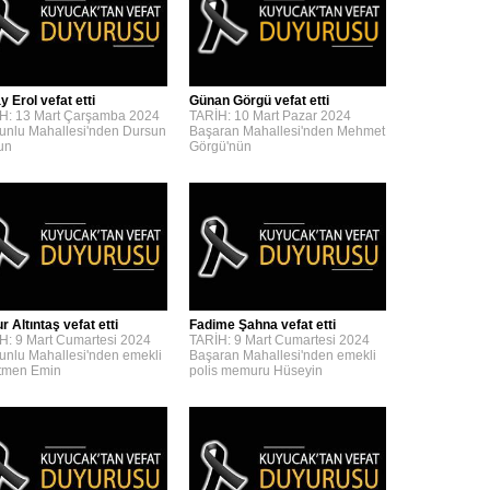
y Erol vefat etti
Günan Görgü vefat etti
H: 13 Mart Çarşamba 2024
TARİH: 10 Mart Pazar 2024
unlu Mahallesi'nden Dursun
Başaran Mahallesi'nden Mehmet
'un
Görgü'nün
 Altıntaş vefat etti
Fadime Şahna vefat etti
H: 9 Mart Cumartesi 2024
TARİH: 9 Mart Cumartesi 2024
unlu Mahallesi'nden emekli
Başaran Mahallesi'nden emekli
tmen Emin
polis memuru Hüseyin