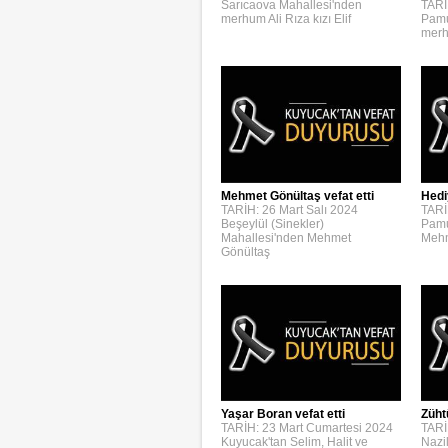
Sarıcaova Mahallesi'nden
TARİ
merhum Ali Rıza kızı Elif
Pamu
merh
Mehmet Gönültaş vefat etti
Hedi
TARİH: 26 Mart Salı 2024
TARİ
Beşeylül (Sinekler)
Pamu
Mahallesi'nden Mehmet
Mehm
Gönültaş
Yaşar Boran vefat etti
Züht
TARİH: 23 Mart Cumartesi 2024
TARİ
Kuyucak'tan Selim, Halit ve
Nazi