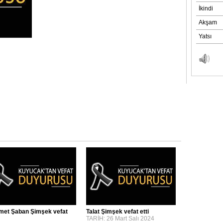
et Şaban Şimşek vefat
Talat Şimşek vefat etti
TARİH: 26 Mart Salı 2024