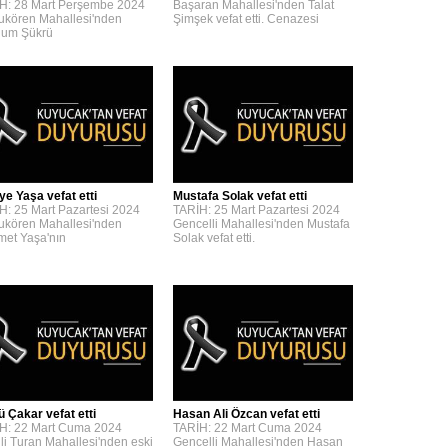
H: 28 Mart Perşembe 2024
Başaran Mahallesi'nden Talat
kören Mahallesi'nden
Şimşek vefat etti. Cenazesi
um Şükrü
ye Yaşa vefat etti
Mustafa Solak vefat etti
H: 25 Mart Pazartesi 2024
TARİH: 25 Mart Pazartesi 2024
kören Mahallesi'nden
Gencelli Mahallesi'nden Mustafa
et Yaşa'nın
Solak vefat etti.
ü Çakar vefat etti
Hasan Ali Özcan vefat etti
H: 22 Mart Cuma 2024
TARİH: 22 Mart Cuma 2024
lli Turan Mahallesi'nden eski
Gencelli Mahallesi'nden Hasan