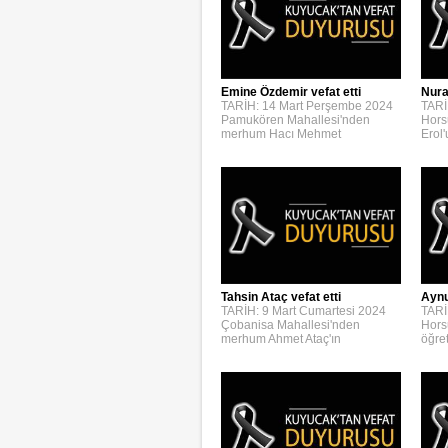
Emine Özdemir vefat etti
Nura
TARİH: 14 Mart Perşembe 2024
TARİ
Pamukören Mahallesi'nden
Hors
merhum Hacı Mehmet
Erol
Aynur
Tahsin Ataç vefat etti
TARİ
TARİH: 9 Mart Cumartesi 2024
Hors
Çobanisa Mahallesi'nden
öğre
merhum Ahmet Ataç'ın