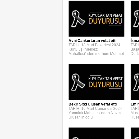
Avni Cankurtaran vefat etti
İsmai
TARİH: 18 Mart Pazartesi 2024
TARİ
Kurtuluş (Merkez)
Başa
Mahallesi'nden merhum Mehmet
Dede
Bekir Sıtkı Ulusan vefat etti
Emin
TARİH: 16 Mart Cumartesi 2024
TARİ
Yamalak Mahallesi'nden Nazmi
Must
Ulusan'ın oğlu
Hüse