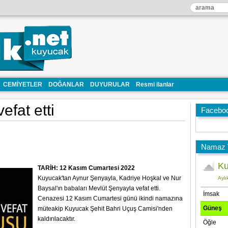
CEMİYETLER
DOĞANLAR
DUYURULAR
Resmi ilanlar
efat etti
Facebo
Namaz V
TARİH: 12 Kasım Cumartesi 2022
Kuyucak'tan Aynur Şenyayla, Kadriye Hoşkal ve Nur
Baysal'ın babaları Mevlüt Şenyayla vefat etti.
Cenazesi 12 Kasım Cumartesi günü ikindi namazına
müteakip Kuyucak Şehit Bahri Uçuş Camisi'nden
kaldırılacaktır.