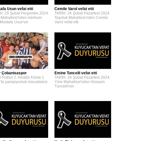
afa Usun vefat etti
Cemile Varol vefat etti
H: 29 Şubat Perşembe 2024
TARİH: 26 Şubat Pazartesi 2024
 Mahallesi'nden merhum
Taşoluk Mahallesi'nden Cemile
 Mustafa Usun'un
Varol vefat etti.
r Çobanisaspor
Emine Tuncelli vefat etti
n Futbol 2. Amatör Küme 1.
TARİH: 26 Şubat Pazartesi 2024
’ta şampiyonluk mücadelesi
Yöre Mahallesi'nden Hüseyin
Tuncelli'nin