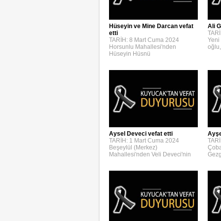
Hüseyin ve Mine Darcan vefat
Ali G
etti
TARİ
TARİH: 8 Mart Cuma 2024
Yeni
Horsunlu Mahallesi'nden
oğlu,
Hüseyin Hüsnü
Aysel Deveci vefat etti
Ayşe
TARİH: 1 Mart Cuma 2024
TARİ
Beşeylül (Merkez)
Çoba
Mahallesi'nden Veli Deveci'nin
Gezg