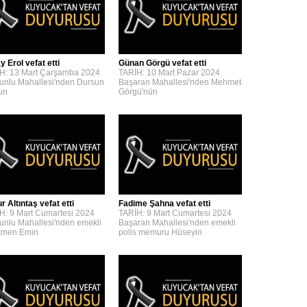
y Erol vefat etti
Günan Görgü vefat etti
H: 13 Mart Çarşamba 2024
TARİH: 10 Mart Pazar 2024
unlu Mahallesi'nden Dursun
Başaran Mahallesi'nden Mehmet
'un
Görgü'nün
 Altıntaş vefat etti
Fadime Şahna vefat etti
H: 9 Mart Cumartesi 2024
TARİH: 9 Mart Cumartesi 2024
unlu Mahallesi'nden emekli
Başaran Mahallesi'nden emekli
tmen Emin
polis memuru Hüseyin