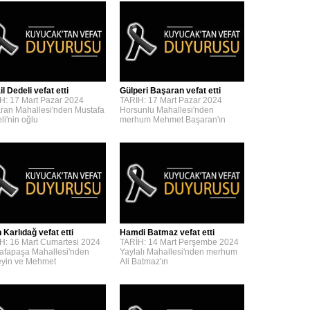
l Dedeli vefat etti
Gülperi Başaran vefat etti
H: 17 Mart Pazar 2024
TARİH: 17 Mart Pazar 2024
ran Mahallesi'nden Mustafa
Horsunlu Mahallesi'nden
li'nin oğlu
merhum Mehmet Başaran'ın
 Karlıdağ vefat etti
Hamdi Batmaz vefat etti
H: 16 Mart Cumartesi 2024
TARİH: 14 Mart Perşembe 2024
afapaşa Mahallesi'nden
Yaylalı Mahallesi'nden merhum
yin ve Mehmet
Ali Batmaz'ın