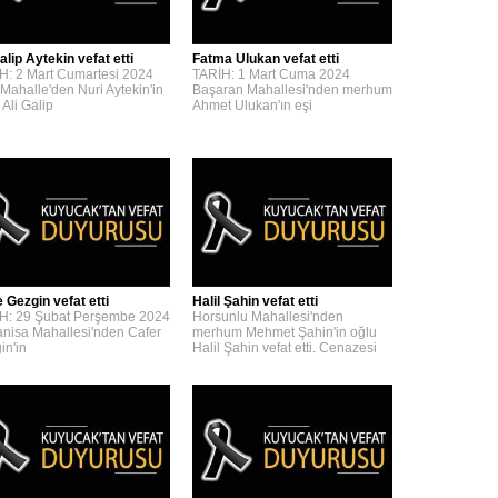
alip Aytekin vefat etti
Fatma Ulukan vefat etti
H: 2 Mart Cumartesi 2024
TARİH: 1 Mart Cuma 2024
 Mahalle'den Nuri Aytekin'in
Başaran Mahallesi'nden merhum
 Ali Galip
Ahmet Ulukan'ın eşi
 Gezgin vefat etti
Halil Şahin vefat etti
H: 29 Şubat Perşembe 2024
Horsunlu Mahallesi'nden
nisa Mahallesi'nden Cafer
merhum Mehmet Şahin'in oğlu
in'in
Halil Şahin vefat etti. Cenazesi