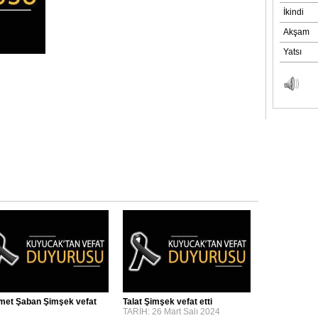
et Şaban Şimşek vefat
Talat Şimşek vefat etti
TARİH: 26 Mart Salı 2024