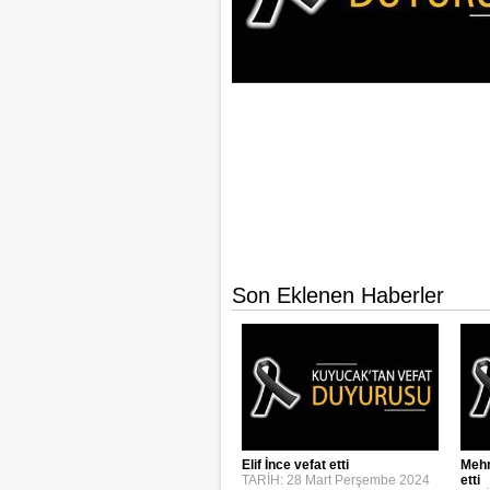
Son Eklenen Haberler
Elif İnce vefat etti
Mehm
TARİH: 28 Mart Perşembe 2024
etti