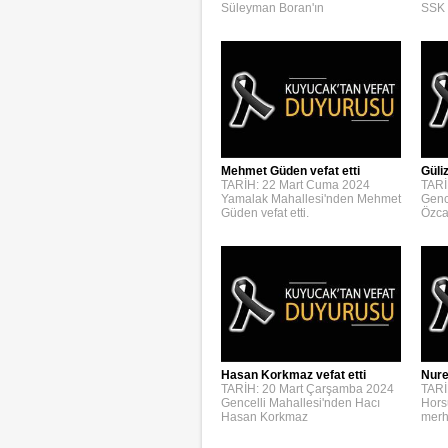
Süleyman Boran'ın
SSK 
Mehmet Güden vefat etti
Güli
TARİH: 22 Mart Cuma 2024
TARİ
Yamalak Mahallesi'nden Mehmet
Genc
Güden vefat etti.
Özca
Hasan Korkmaz vefat etti
Nure
TARİH: 20 Mart Çarşamba 2024
TARİ
Gencelli Mahallesi'nden Hacı
Hors
Hasan Korkmaz
merh