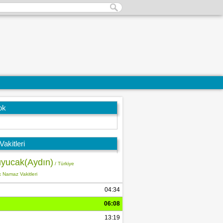
ok
akitleri