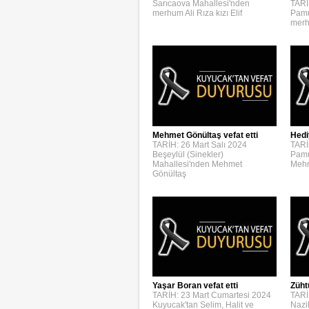
Sarıcaova Mahallesi'nden
TARİ
merhum Ali Rıza kızı Elif
Pamu
merh
Mehmet Gönültaş vefat etti
Hedi
TARİH: 26 Mart Salı 2024
TARİ
Beşeylül (Sinekler)
Pamu
Mahallesi'nden Mehmet
Mehm
Gönültaş
Yaşar Boran vefat etti
Züht
TARİH: 23 Mart Cumartesi 2024
TARİ
Kuyucak'tan Selim, Halit ve
Nazi