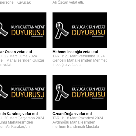
personeli Kuyucak
Ali Özcan vefat etti.
zar Özcan vefat etti
Mehmet İnceoğlu vefat etti
H: 22 Mart Cuma 2024
TARİH: 21 Mart Perşembe 2024
elli Mahallesi'nden Gülizar
Gencelli Mahallesi'nden Mehmet
n vefat
İnceoğlu vefat etti.
ttin Karakoç vefat etti
Özcan Doğan vefat etti
H: 20 Mart Çarşamba 2024
TARİH: 18 Mart Pazartesi 2024
unlu Mahallesi'nden
Aydınoğlu Mahallesi'nden
um Ali Karakoç'un
merhum Bandırmalı Mustafa