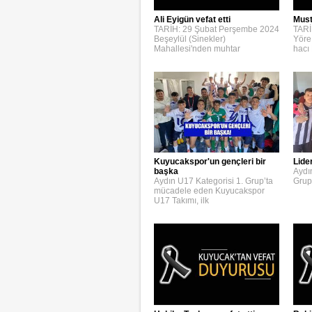
Ali Eyigün vefat etti
Must
TARİH: 29 Şubat Perşembe 2024
TARİ
Beşeylül (Sinekler)
Yöre
Mahallesi'nden muhtar
hacı
Kuyucakspor'un gençleri bir
Lide
başka
Aydı
Aydın U17 Kategorisi 1. Grup’ta
Grup
mücadele eden Kuyucakspor
U17 Takımı, ilk