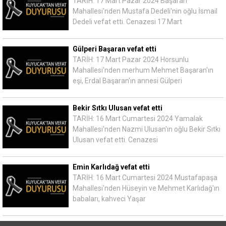
TARİH: 17 Mart Pazar 2024 Başaran
Mahallesi'nden Mustafa Dedeli'nin oğlu İsmail
Dedeli vefat etti. Cenazesi 17 Mart
Gülperi Başaran vefat etti
TARİH: 17 Mart Pazar 2024 Horsunlu
Mahallesi'nden merhum Mehmet Başaran'ın
eşi, Erdal Başaran'ın annesi Gülperi
Bekir Sıtkı Ulusan vefat etti
TARİH: 16 Mart Cumartesi 2024 Yamalak
Mahallesi'nden Nazmi Ulusan'ın oğlu Bekir Sıtkı
Ulusan vefat etti. Cenazesi
Emin Karlıdağ vefat etti
TARİH: 16 Mart Cumartesi 2024 Mustafapaşa
Mahallesi'nden Hüseyin ve Mehmet Karlıdağ'ın
babaları, kahveci Yaşar