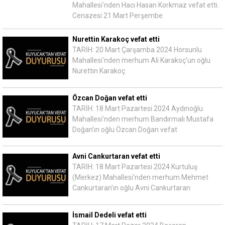
Mahallesi'nden Hacı Hasan Korkmaz vefat etti.
Cenazesi 21 Mart Perşembe
Nurettin Karakoç vefat etti
TARİH: 20 Mart Çarşamba 2024 Horsunlu
Mahallesi'nden merhum Ali Karakoç'un oğlu
Nurettin Karakoç
Özcan Doğan vefat etti
TARİH: 18 Mart Pazartesi 2024 Aydınoğlu
Mahallesi'nden merhum Bandırmalı Mustafa
Doğan'ın oğlu Özcan Doğan vefat
Avni Cankurtaran vefat etti
TARİH: 18 Mart Pazartesi 2024 Kurtuluş
(Merkez) Mahallesi'nden merhum Mehmet
Cankurtaran'ın oğlu Avni Cankurtaran
İsmail Dedeli vefat etti