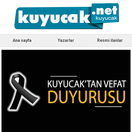
Ana sayfa
Yazarlar
Resmi ilanlar