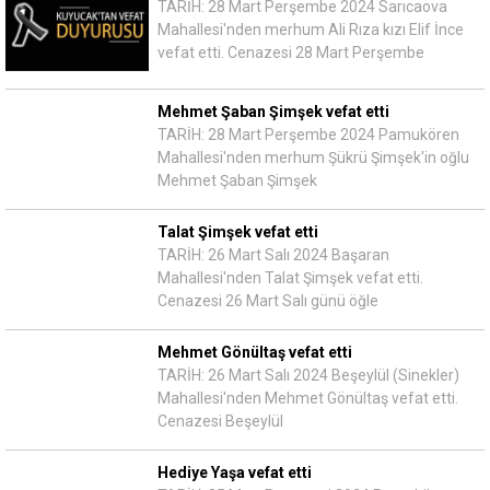
TARİH: 28 Mart Perşembe 2024 Sarıcaova
Mahallesi'nden merhum Ali Rıza kızı Elif İnce
vefat etti. Cenazesi 28 Mart Perşembe
Mehmet Şaban Şimşek vefat etti
TARİH: 28 Mart Perşembe 2024 Pamukören
Mahallesi'nden merhum Şükrü Şimşek'in oğlu
Mehmet Şaban Şimşek
Talat Şimşek vefat etti
TARİH: 26 Mart Salı 2024 Başaran
Mahallesi'nden Talat Şimşek vefat etti.
Cenazesi 26 Mart Salı günü öğle
Mehmet Gönültaş vefat etti
TARİH: 26 Mart Salı 2024 Beşeylül (Sinekler)
Mahallesi'nden Mehmet Gönültaş vefat etti.
Cenazesi Beşeylül
Hediye Yaşa vefat etti