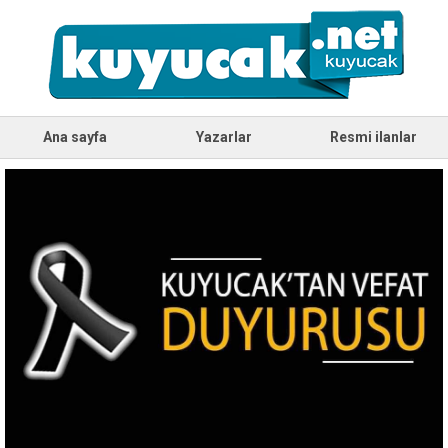
Ana sayfa
Yazarlar
Resmi ilanlar