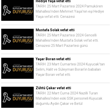
Hediye Yaşa vefat etti
TARİH: 25 Mart Pazartesi 2024 Pamukören
Mahallesi'nden Mehmet Yaşa'nın eşi Hediye
Yaşa vefat etti. Cenazesi
Mustafa Solak vefat etti
TARİH: 25 Mart Pazartesi 2024 Gencelli
Mahallesi'nden Mustafa Solak vefat etti.
Cenazesi 25 Mart Pazartesi günü
Yaşar Boran vefat etti
TARİH: 23 Mart Cumartesi 2024 Kuyucak'tan
Selim, Halit ve Süleyman Boran'ın babaları
Yaşar Boran vefat etti.
Zühtü Çakar vefat etti
TARİH: 22 Mart Cuma 2024 Nazilli Turan
Mahallesi'nden eski SSK personeli Kuyucak
doğumlu Aydın Çakar ve Betül