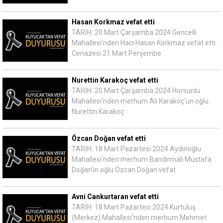
Hasan Korkmaz vefat etti
TARİH: 20 Mart Çarşamba 2024 Gencelli
Mahallesi'nden Hacı Hasan Korkmaz vefat etti.
Cenazesi 21 Mart Perşembe
Nurettin Karakoç vefat etti
TARİH: 20 Mart Çarşamba 2024 Horsunlu
Mahallesi'nden merhum Ali Karakoç'un oğlu
Nurettin Karakoç
Özcan Doğan vefat etti
TARİH: 18 Mart Pazartesi 2024 Aydınoğlu
Mahallesi'nden merhum Bandırmalı Mustafa
Doğan'ın oğlu Özcan Doğan vefat
Avni Cankurtaran vefat etti
TARİH: 18 Mart Pazartesi 2024 Kurtuluş
(Merkez) Mahallesi'nden merhum Mehmet