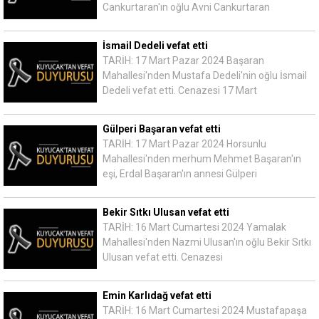
Cankurtaran'ın oğlu Avni Cankurtaran
İsmail Dedeli vefat etti
TARİH: 17 Mart Pazar 2024 Başaran
Mahallesi'nden Mustafa Dedeli'nin oğlu İsmail
Dedeli vefat etti. Cenazesi 17 Mart
Gülperi Başaran vefat etti
TARİH: 17 Mart Pazar 2024 Horsunlu
Mahallesi'nden merhum Mehmet Başaran'ın
eşi, Erdal Başaran'ın annesi Gülperi
Bekir Sıtkı Ulusan vefat etti
TARİH: 16 Mart Cumartesi 2024 Yamalak
Mahallesi'nden Nazmi Ulusan'ın oğlu Bekir Sıtkı
Ulusan vefat etti. Cenazesi
Emin Karlıdağ vefat etti
TARİH: 16 Mart Cumartesi 2024 Mustafapaşa