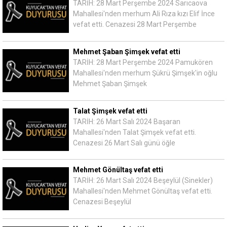
TARİH: 28 Mart Perşembe 2024 Sarıcaova
Mahallesi'nden merhum Ali Rıza kızı Elif İnce
vefat etti. Cenazesi 28 Mart Perşembe
Mehmet Şaban Şimşek vefat etti
TARİH: 28 Mart Perşembe 2024 Pamukören
Mahallesi'nden merhum Şükrü Şimşek'in oğlu
Mehmet Şaban Şimşek
Talat Şimşek vefat etti
TARİH: 26 Mart Salı 2024 Başaran
Mahallesi'nden Talat Şimşek vefat etti.
Cenazesi 26 Mart Salı günü öğle
Mehmet Gönültaş vefat etti
TARİH: 26 Mart Salı 2024 Beşeylül (Sinekler)
Mahallesi'nden Mehmet Gönültaş vefat etti.
Cenazesi Beşeylül