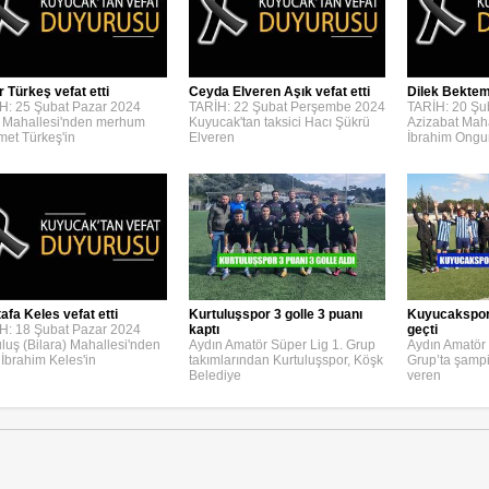
r Türkeş vefat etti
Ceyda Elveren Aşık vefat etti
Dilek Bektemi
H: 25 Şubat Pazar 2024
TARİH: 22 Şubat Perşembe 2024
TARİH: 20 Şu
 Mahallesi'nden merhum
Kuyucak'tan taksici Hacı Şükrü
Azizabat Maha
et Türkeş'in
Elveren
İbrahim Ongu
afa Keles vefat etti
Kurtuluşspor 3 golle 3 puanı
Kuyucakspor, 
H: 18 Şubat Pazar 2024
kaptı
geçti
uluş (Bilara) Mahallesi'nden
Aydın Amatör Süper Lig 1. Grup
Aydın Amatör 
 İbrahim Keles'in
takımlarından Kurtuluşspor, Köşk
Grup’ta şamp
Belediye
veren