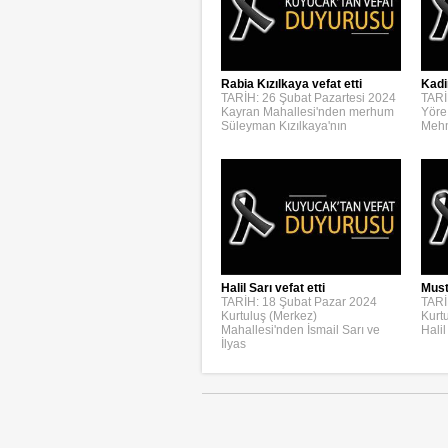
Rabia Kızılkaya vefat etti
Kadi
TARİH: 26 Şubat Pazartesi 2024
TARİ
Kayran Mahallesi'nden merhum
Yöre
Süleyman Kızılkaya'nın
Mehm
Halil Sarı vefat etti
Must
TARİH: 18 Şubat Pazar 2024
TARİ
Kurtuluş (Merkez)
Kurt
Mahallesi'nden İsmail Sarı ve
Halil
İlyas