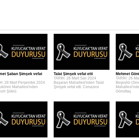
et Şaban Şimşek vefat
Talat Şimşek vefat etti
Mehmet Gönül
TARİH: 26 Mart Salı 2024
TARİH: 26 Mar
H: 28 Mart Perşembe 2024
Başaran Mahallesi'nden Talat
Beşeylül (Sin
kören Mahallesi'nden
Şimşek vefat etti. Cenazesi
Mahallesi'nd
um Şükrü
Gönültaş