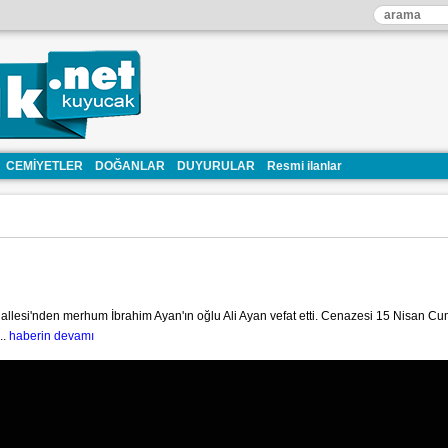
CEMİYETLER
DOĞANLAR
DUYURULAR
Resmi ilanlar
lesi'nden merhum İbrahim Ayan'ın oğlu Ali Ayan vefat etti. Cenazesi 15 Nisan C
..
haberin devamı