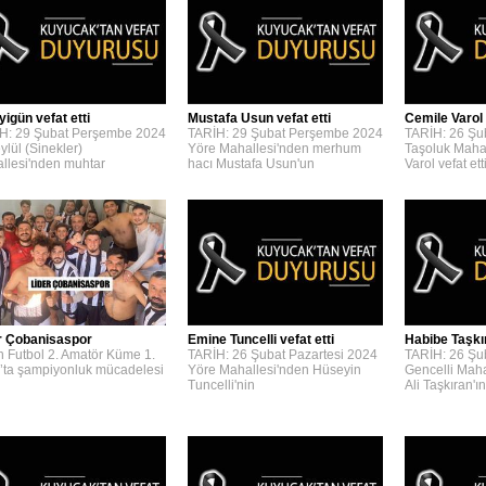
yigün vefat etti
Mustafa Usun vefat etti
Cemile Varol 
H: 29 Şubat Perşembe 2024
TARİH: 29 Şubat Perşembe 2024
TARİH: 26 Şu
ylül (Sinekler)
Yöre Mahallesi'nden merhum
Taşoluk Maha
llesi'nden muhtar
hacı Mustafa Usun'un
Varol vefat etti
r Çobanisaspor
Emine Tuncelli vefat etti
Habibe Taşkır
n Futbol 2. Amatör Küme 1.
TARİH: 26 Şubat Pazartesi 2024
TARİH: 26 Şu
’ta şampiyonluk mücadelesi
Yöre Mahallesi'nden Hüseyin
Gencelli Mah
Tuncelli'nin
Ali Taşkıran'ın