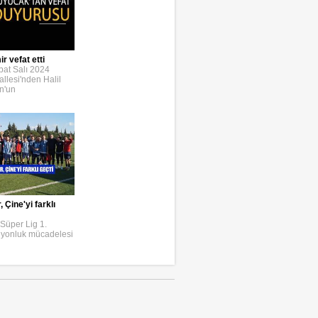
r vefat etti
bat Salı 2024
llesi'nden Halil
n'un
Çine'yi farklı
Süper Lig 1.
iyonluk mücadelesi