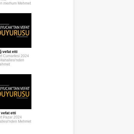
den merhum Mehmet
 vefat etti
rt Cumartesi 2024
Mahallesi'nden
Mehmet
vefat etti
rt Pazar 2024
llesi'nden Mehmet