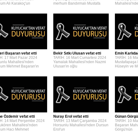
um Ali Karakoç'un
merhum Bandırmalı Mustafa
Mahallesi'n
eri Başaran vefat etti
Bekir Sıtkı Ulusan vefat etti
Emin Karlıdağ
H: 17 Mart Pazar 2024
TARİH: 16 Mart Cumartesi 2024
TARİH: 16 Ma
unlu Mahallesi'nden
Yamalak Mahallesi'nden Nazmi
Mustafapaşa 
um Mehmet Başaran'ın
Ulusan'ın oğlu
Hüseyin ve 
e Özdemir vefat etti
Nuray Erol vefat etti
Günan Görgü 
H: 14 Mart Perşembe 2024
TARİH: 13 Mart Çarşamba 2024
TARİH: 10 Ma
kören Mahallesi'nden
Horsunlu Mahallesi'nden Dursun
Başaran Maha
um Hacı Mehmet
Erol'un
Görgü'nün