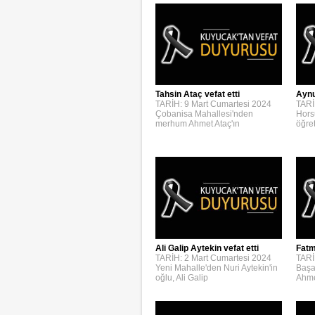
Aynur
Tahsin Ataç vefat etti
TARİ
TARİH: 9 Mart Cumartesi 2024
Hors
Çobanisa Mahallesi'nden
öğre
merhum Ahmet Ataç'ın
Ali Galip Aytekin vefat etti
Fatm
TARİH: 2 Mart Cumartesi 2024
TARİ
Yeni Mahalle'den Nuri Aytekin'in
Başa
oğlu, Ali Galip
Ahme