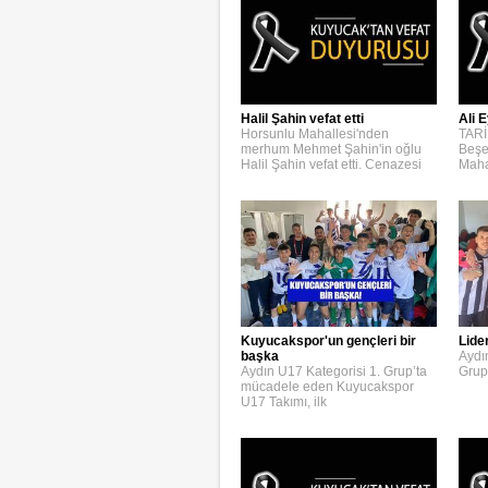
Halil Şahin vefat etti
Ali E
Horsunlu Mahallesi'nden
TARİ
merhum Mehmet Şahin'in oğlu
Beşe
Halil Şahin vefat etti. Cenazesi
Maha
Kuyucakspor'un gençleri bir
Lide
başka
Aydı
Aydın U17 Kategorisi 1. Grup’ta
Grup
mücadele eden Kuyucakspor
U17 Takımı, ilk