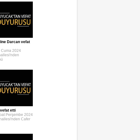
ine Darcan vefat
t Cuma 2024
allesi'nden
nü
efat etti
bat Perşembe 2024
allesi'nden Cafer