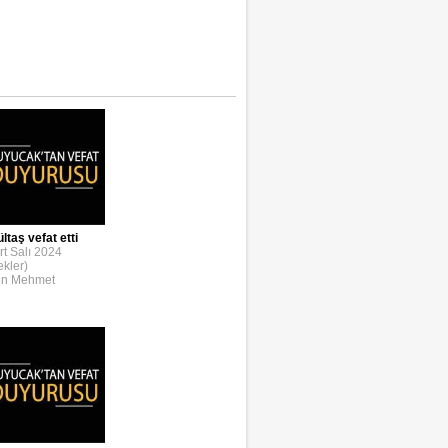
taş vefat etti
t Salı 2024
ekler)
en Mehmet