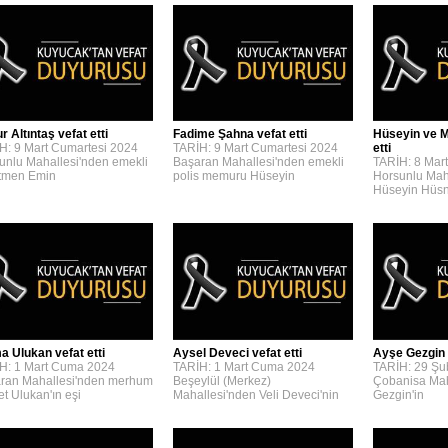
 Altıntaş vefat etti
Fadime Şahna vefat etti
Hüseyin ve M
H: 9 Mart Cumartesi 2024
TARİH: 9 Mart Cumartesi 2024
etti
unlu Mahallesi'nden emekli
Başaran Mahallesi'nden emekli
TARİH: 8 Mar
tmen Emin
polis memuru Hüseyin
Horsunlu Mah
Hüseyin Hüs
a Ulukan vefat etti
Aysel Deveci vefat etti
Ayşe Gezgin v
H: 1 Mart Cuma 2024
TARİH: 1 Mart Cuma 2024
TARİH: 29 Şu
ran Mahallesi'nden merhum
Beşeylül (Merkez)
Çobanisa Mah
t Ulukan'ın eşi
Mahallesi'nden Veli Deveci'nin
Gezgin'in