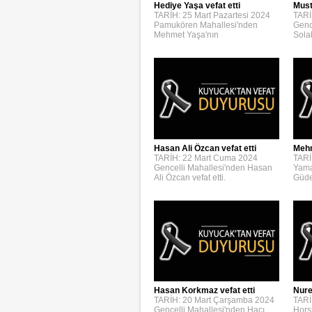
Hediye Yaşa vefat etti
Must
TARİH: 25 Mart Pazartesi 2024
TARİ
Pamukören Mahallesi'nden
Genc
Mehmet Yaşa'nın
Solak
Hasan Ali Özcan vefat etti
Mehm
TARİH: 22 Mart Cuma 2024
TARİ
Gencelli Mahallesi'nden Hasan
Yama
Ali Özcan vefat etti.
Güden
Hasan Korkmaz vefat etti
Nure
TARİH: 20 Mart Çarşamba 2024
TARİ
Gencelli Mahallesi'nden Hacı
Hors