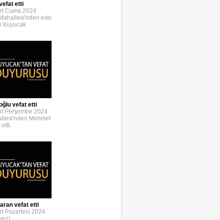
efat etti
rt Cuma 2024
 Mahallesi'nden eski
i Kuyucak
lu vefat etti
rt Perşembe 2024
allesi'nden Mehmet
etti.
ran vefat etti
t Pazartesi 2024
kez)