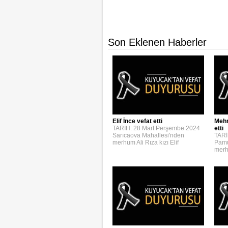
Son Eklenen Haberler
Elif İnce vefat etti
Mehm
TARİH: 28 Mart Perşembe 2024
etti
Sarıcaova Mahallesi'nden
TARİ
merhum Ali Rıza kızı Elif
Pamu
merh