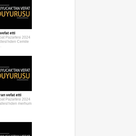
vefat etti
bat Pazartesi 2024
llesi'nden Cemile
.
an vefat etti
bat Pazartesi 2024
allesi'nden merhum