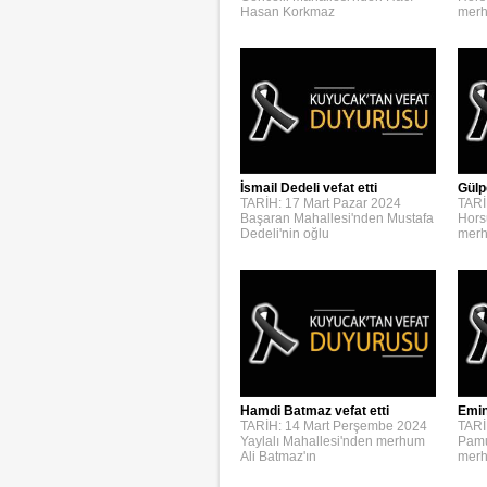
Hasan Korkmaz
merh
İsmail Dedeli vefat etti
Gülp
TARİH: 17 Mart Pazar 2024
TARİ
Başaran Mahallesi'nden Mustafa
Hors
Dedeli'nin oğlu
merh
Emin
Hamdi Batmaz vefat etti
TARİ
TARİH: 14 Mart Perşembe 2024
Pamu
Yaylalı Mahallesi'nden merhum
merh
Ali Batmaz'ın