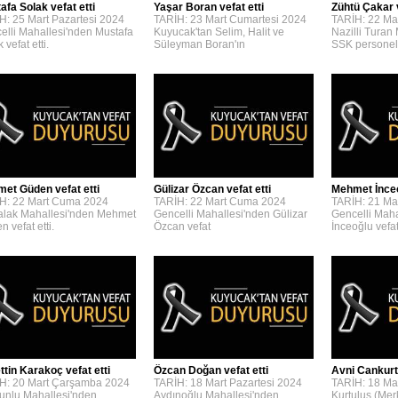
afa Solak vefat etti
Yaşar Boran vefat etti
Zühtü Çakar v
H: 25 Mart Pazartesi 2024
TARİH: 23 Mart Cumartesi 2024
TARİH: 22 Ma
elli Mahallesi'nden Mustafa
Kuyucak'tan Selim, Halit ve
Nazilli Turan
 vefat etti.
Süleyman Boran'ın
SSK personel
et Güden vefat etti
Gülizar Özcan vefat etti
Mehmet İnceoğ
H: 22 Mart Cuma 2024
TARİH: 22 Mart Cuma 2024
TARİH: 21 Ma
lak Mahallesi'nden Mehmet
Gencelli Mahallesi'nden Gülizar
Gencelli Mah
 vefat etti.
Özcan vefat
İnceoğlu vefat 
ttin Karakoç vefat etti
Özcan Doğan vefat etti
Avni Cankurta
H: 20 Mart Çarşamba 2024
TARİH: 18 Mart Pazartesi 2024
TARİH: 18 Mar
unlu Mahallesi'nden
Aydınoğlu Mahallesi'nden
Kurtuluş (Mer