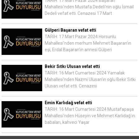
TARİH: 17 Mart Pazar 2024 Başaran
Mahallesi'nden Mustafa Dedeli'nin oğlu İsmail
Dedeli vefat etti. Cenazesi 17 Mart
Gülperi Başaran vefat etti
TARİH: 17 Mart Pazar 2024 Horsunlu
Mahallesi'nden merhum Mehmet Başaran'ın
eşi, Erdal Başaran'ın annesi Gülperi
Bekir Sıtkı Ulusan vefat etti
TARİH: 16 Mart Cumartesi 2024 Yamalak
Mahallesi'nden Nazmi Ulusan'ın oğlu Bekir Sıtkı
Ulusan vefat etti. Cenazesi
Emin Karlıdağ vefat etti
TARİH: 16 Mart Cumartesi 2024 Mustafapaşa
Mahallesi'nden Hüseyin ve Mehmet Karlıdağ'ın
babaları, kahveci Yaşar