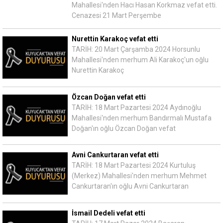
Mahallesi'nden Hacı Hasan Korkmaz vefat etti.
Cenazesi 21 Mart Perşembe
Nurettin Karakoç vefat etti
TARİH: 20 Mart Çarşamba 2024 Horsunlu
Mahallesi'nden merhum Ali Karakoç'un oğlu
Nurettin Karakoç
Özcan Doğan vefat etti
TARİH: 18 Mart Pazartesi 2024 Aydınoğlu
Mahallesi'nden merhum Bandırmalı Mustafa
Doğan'ın oğlu Özcan Doğan vefat
Avni Cankurtaran vefat etti
TARİH: 18 Mart Pazartesi 2024 Kurtuluş
(Merkez) Mahallesi'nden merhum Mehmet
Cankurtaran'ın oğlu Avni Cankurtaran
İsmail Dedeli vefat etti