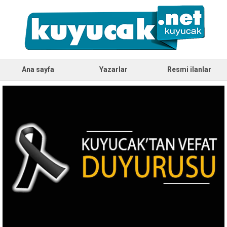
Ana sayfa
Yazarlar
Resmi ilanlar