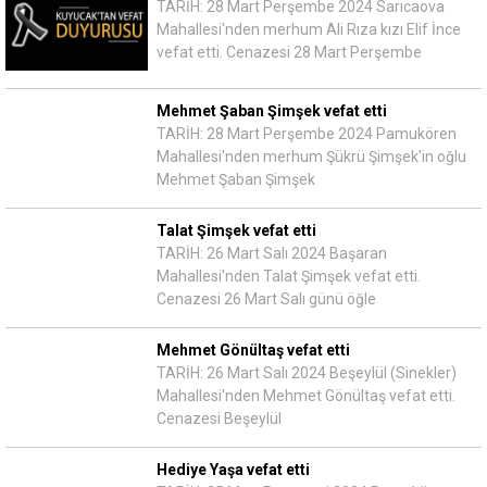
TARİH: 28 Mart Perşembe 2024 Sarıcaova
Mahallesi'nden merhum Ali Rıza kızı Elif İnce
vefat etti. Cenazesi 28 Mart Perşembe
Mehmet Şaban Şimşek vefat etti
TARİH: 28 Mart Perşembe 2024 Pamukören
Mahallesi'nden merhum Şükrü Şimşek'in oğlu
Mehmet Şaban Şimşek
Talat Şimşek vefat etti
TARİH: 26 Mart Salı 2024 Başaran
Mahallesi'nden Talat Şimşek vefat etti.
Cenazesi 26 Mart Salı günü öğle
Mehmet Gönültaş vefat etti
TARİH: 26 Mart Salı 2024 Beşeylül (Sinekler)
Mahallesi'nden Mehmet Gönültaş vefat etti.
Cenazesi Beşeylül
Hediye Yaşa vefat etti