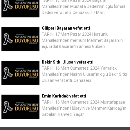
TARİH: 17 Mart Pazar 2024 Başaran
Mahallesi'nden Mustafa Dedeli'nin oğlu İsmail
Dedeli vefat etti. Cenazesi 17 Mart
Gülperi Başaran vefat etti
TARİH: 17 Mart Pazar 2024 Horsunlu
Mahallesi'nden merhum Mehmet Başaran'ın
eşi, Erdal Başaran'ın annesi Gülperi
Bekir Sıtkı Ulusan vefat etti
TARİH: 16 Mart Cumartesi 2024 Yamalak
Mahallesi'nden Nazmi Ulusan'ın oğlu Bekir Sıtkı
Ulusan vefat etti. Cenazesi
Emin Karlıdağ vefat etti
TARİH: 16 Mart Cumartesi 2024 Mustafapaşa
Mahallesi'nden Hüseyin ve Mehmet Karlıdağ'ın
babaları, kahveci Yaşar