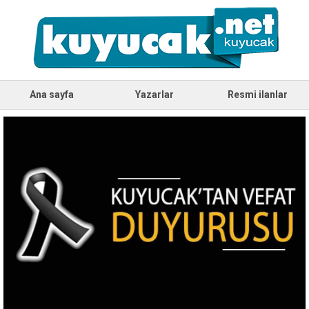
Ana sayfa
Yazarlar
Resmi ilanlar