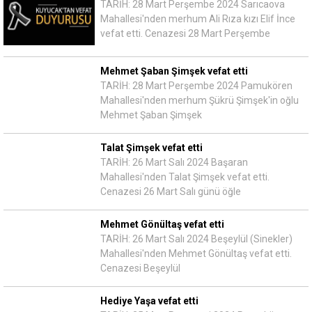
TARİH: 28 Mart Perşembe 2024 Sarıcaova
Mahallesi'nden merhum Ali Rıza kızı Elif İnce
vefat etti. Cenazesi 28 Mart Perşembe
Mehmet Şaban Şimşek vefat etti
TARİH: 28 Mart Perşembe 2024 Pamukören
Mahallesi'nden merhum Şükrü Şimşek'in oğlu
Mehmet Şaban Şimşek
Talat Şimşek vefat etti
TARİH: 26 Mart Salı 2024 Başaran
Mahallesi'nden Talat Şimşek vefat etti.
Cenazesi 26 Mart Salı günü öğle
Mehmet Gönültaş vefat etti
TARİH: 26 Mart Salı 2024 Beşeylül (Sinekler)
Mahallesi'nden Mehmet Gönültaş vefat etti.
Cenazesi Beşeylül
Hediye Yaşa vefat etti