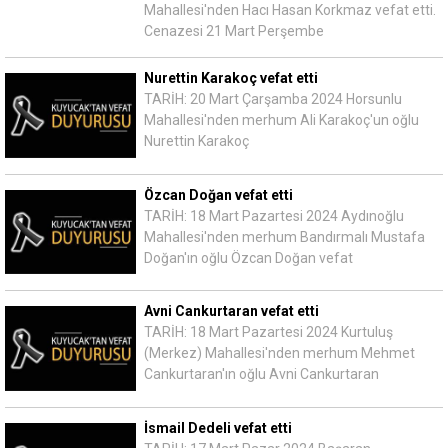
Mahallesi'nden Hacı Hasan Korkmaz vefat etti.
Cenazesi 21 Mart Perşembe
Nurettin Karakoç vefat etti
TARİH: 20 Mart Çarşamba 2024 Horsunlu
Mahallesi'nden merhum Ali Karakoç'un oğlu
Nurettin Karakoç
Özcan Doğan vefat etti
TARİH: 18 Mart Pazartesi 2024 Aydınoğlu
Mahallesi'nden merhum Bandırmalı Mustafa
Doğan'ın oğlu Özcan Doğan vefat
Avni Cankurtaran vefat etti
TARİH: 18 Mart Pazartesi 2024 Kurtuluş
(Merkez) Mahallesi'nden merhum Mehmet
Cankurtaran'ın oğlu Avni Cankurtaran
İsmail Dedeli vefat etti