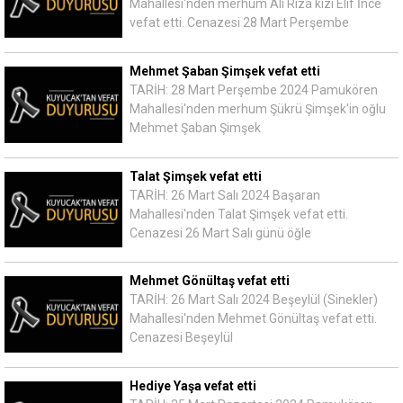
Mahallesi'nden merhum Ali Rıza kızı Elif İnce
vefat etti. Cenazesi 28 Mart Perşembe
Mehmet Şaban Şimşek vefat etti
TARİH: 28 Mart Perşembe 2024 Pamukören
Mahallesi'nden merhum Şükrü Şimşek'in oğlu
Mehmet Şaban Şimşek
Talat Şimşek vefat etti
TARİH: 26 Mart Salı 2024 Başaran
Mahallesi'nden Talat Şimşek vefat etti.
Cenazesi 26 Mart Salı günü öğle
Mehmet Gönültaş vefat etti
TARİH: 26 Mart Salı 2024 Beşeylül (Sinekler)
Mahallesi'nden Mehmet Gönültaş vefat etti.
Cenazesi Beşeylül
Hediye Yaşa vefat etti