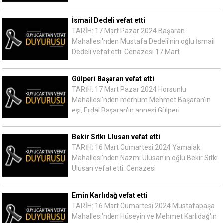
İsmail Dedeli vefat etti
TARİH: 17 Mart Pazar 2024 Başaran
Mahallesi'nden Mustafa Dedeli'nin oğlu İsmail
Dedeli vefat etti. Cenazesi 17 Mart
Gülperi Başaran vefat etti
TARİH: 17 Mart Pazar 2024 Horsunlu
Mahallesi'nden merhum Mehmet Başaran'ın
eşi, Erdal Başaran'ın annesi Gülperi
Bekir Sıtkı Ulusan vefat etti
TARİH: 16 Mart Cumartesi 2024 Yamalak
Mahallesi'nden Nazmi Ulusan'ın oğlu Bekir Sıtkı
Ulusan vefat etti. Cenazesi
Emin Karlıdağ vefat etti
TARİH: 16 Mart Cumartesi 2024 Mustafapaşa
Mahallesi'nden Hüseyin ve Mehmet Karlıdağ'ın