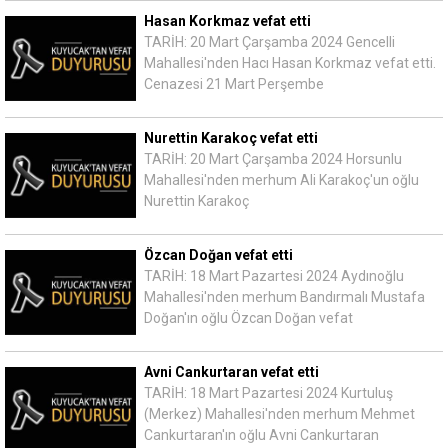
Hasan Korkmaz vefat etti
TARİH: 20 Mart Çarşamba 2024 Gencelli
Mahallesi'nden Hacı Hasan Korkmaz vefat etti.
Cenazesi 21 Mart Perşembe
Nurettin Karakoç vefat etti
TARİH: 20 Mart Çarşamba 2024 Horsunlu
Mahallesi'nden merhum Ali Karakoç'un oğlu
Nurettin Karakoç
Özcan Doğan vefat etti
TARİH: 18 Mart Pazartesi 2024 Aydınoğlu
Mahallesi'nden merhum Bandırmalı Mustafa
Doğan'ın oğlu Özcan Doğan vefat
Avni Cankurtaran vefat etti
TARİH: 18 Mart Pazartesi 2024 Kurtuluş
(Merkez) Mahallesi'nden merhum Mehmet
Cankurtaran'ın oğlu Avni Cankurtaran