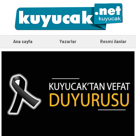
Ana sayfa
Yazarlar
Resmi ilanlar