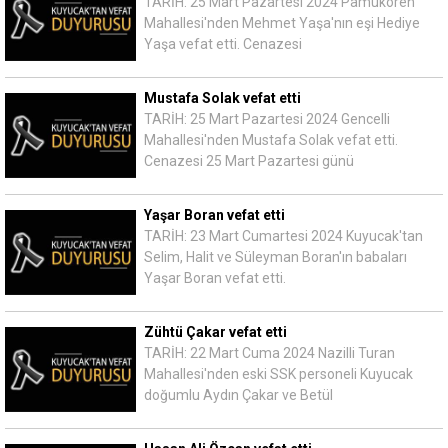
TARİH: 25 Mart Pazartesi 2024 Pamukören
Mahallesi'nden Mehmet Yaşa'nın eşi Hediye
Yaşa vefat etti. Cenazesi
Mustafa Solak vefat etti
TARİH: 25 Mart Pazartesi 2024 Gencelli
Mahallesi'nden Mustafa Solak vefat etti.
Cenazesi 25 Mart Pazartesi günü
Yaşar Boran vefat etti
TARİH: 23 Mart Cumartesi 2024 Kuyucak'tan
Selim, Halit ve Süleyman Boran'ın babaları
Yaşar Boran vefat etti.
Zühtü Çakar vefat etti
TARİH: 22 Mart Cuma 2024 Nazilli Turan
Mahallesi'nden eski SSK personeli Kuyucak
doğumlu Aydın Çakar ve Betül