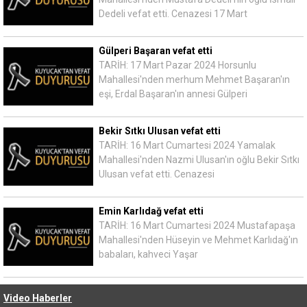
Dedeli vefat etti. Cenazesi 17 Mart
Gülperi Başaran vefat etti
TARİH: 17 Mart Pazar 2024 Horsunlu
Mahallesi'nden merhum Mehmet Başaran'ın
eşi, Erdal Başaran'ın annesi Gülperi
Bekir Sıtkı Ulusan vefat etti
TARİH: 16 Mart Cumartesi 2024 Yamalak
Mahallesi'nden Nazmi Ulusan'ın oğlu Bekir Sıtkı
Ulusan vefat etti. Cenazesi
Emin Karlıdağ vefat etti
TARİH: 16 Mart Cumartesi 2024 Mustafapaşa
Mahallesi'nden Hüseyin ve Mehmet Karlıdağ'ın
babaları, kahveci Yaşar
Video Haberler