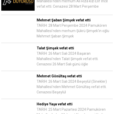
Mahallesi'nden merhum Ali Rıza kızı Elif İnce
vefat etti. Cenazesi 28 Mart Perşembe
Mehmet Şaban Şimşek vefat etti
TARİH: 28 Mart Perşembe 2024 Pamukören
Mahallesi'nden merhum Şükrü Şimşek'in oğlu
Mehmet Şaban Şimşek
Talat Şimşek vefat etti
TARİH: 26 Mart Salı 2024 Başaran
Mahallesi'nden Talat Şimşek vefat etti.
Cenazesi 26 Mart Salı günü öğle
Mehmet Gönültaş vefat etti
TARİH: 26 Mart Salı 2024 Beşeylül (Sinekler)
Mahallesi'nden Mehmet Gönültaş vefat etti.
Cenazesi Beşeylül
Hediye Yaşa vefat etti
TARİH: 25 Mart Pazartesi 2024 Pamukören