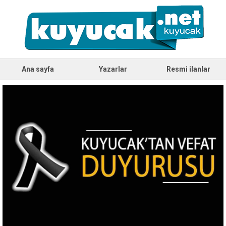
Ana sayfa
Yazarlar
Resmi ilanlar