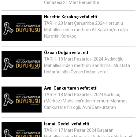
Cenazesi 21 Mart Perşembe
Nurettin Karakoç vefat etti
TARİH: 20 Mart Çarşamba 2024 Horsunlu
Mahallesi'nden merhum Ali Karakoç'un oğlu
Nurettin Karakoç
Özcan Doğan vefat etti
TARİH: 18 Mart Pazartesi 2024 Aydınoğlu
Mahallesi'nden merhum Bandırmalı Mustafa
Doğan'ın oğlu Özcan Doğan vefat
Avni Cankurtaran vefat etti
TARİH: 18 Mart Pazartesi 2024 Kurtuluş
(Merkez) Mahallesi'nden merhum Mehmet
Cankurtaran'ın oğlu Avni Cankurtaran
İsmail Dedeli vefat etti
TARİH: 17 Mart Pazar 2024 Başaran
Mahallesi'nden Mustafa Dedeli'nin oğlu İsmail