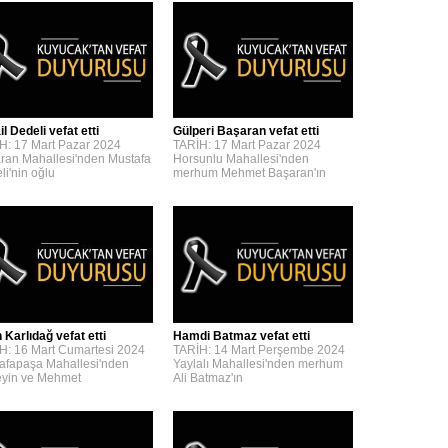
l Dedeli vefat etti
Gülperi Başaran vefat etti
H: 17 Mart Pazar 2024
TARİH: 17 Mart Pazar 2024
ran Mahallesi'nden Mustafa
Horsunlu Mahallesi'nden
li'nin oğlu
merhum Mehmet Başaran'ın
 Karlıdağ vefat etti
Hamdi Batmaz vefat etti
H: 16 Mart Cumartesi 2024
TARİH: 14 Mart Perşembe 2024
afapaşa Mahallesi'nden
Yaylalı Mahallesi'nden merhum
yin ve Mehmet
Ali Batmaz'ın