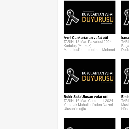
Avni Cankurtaran vefat etti
İsmai
TARİH: 18 Mart Pazartesi 2024
TARİ
Kurtuluş (Merkez)
Başa
Mahallesi'nden merhum Mehmet
Dede
Bekir Sıtkı Ulusan vefat etti
Emin
TARİH: 16 Mart Cumartesi 2024
TARİ
Yamalak Mahallesi'nden Nazmi
Must
Ulusan'ın oğlu
Hüse