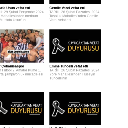
afa Usun vefat etti
Cemile Varol vefat etti
H: 29 Şubat Perşembe 2024
TARİH: 26 Şubat Pazartesi 2024
 Mahallesi'nden merhum
Taşoluk Mahallesi'nden Cemile
 Mustafa Usun'un
Varol vefat etti.
r Çobanisaspor
Emine Tuncelli vefat etti
n Futbol 2. Amatör Küme 1.
TARİH: 26 Şubat Pazartesi 2024
’ta şampiyonluk mücadelesi
Yöre Mahallesi'nden Hüseyin
Tuncelli'nin