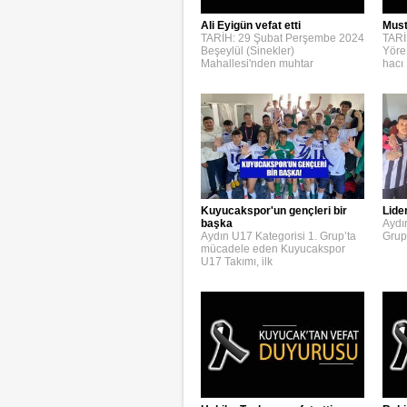
Ali Eyigün vefat etti
Must
TARİH: 29 Şubat Perşembe 2024
TARİ
Beşeylül (Sinekler)
Yöre
Mahallesi'nden muhtar
hacı
Kuyucakspor'un gençleri bir
Lide
başka
Aydı
Aydın U17 Kategorisi 1. Grup’ta
Grup
mücadele eden Kuyucakspor
U17 Takımı, ilk