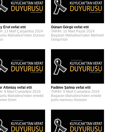
y Erol vefat etti
Günan Görgü vefat etti
H: 13 Mart Çarşamba 2024
TARİH: 10 Mart Pazar 2024
unlu Mahallesi'nden Dursun
Başaran Mahallesi'nden Mehmet
'un
Görgü'nün
 Altıntaş vefat etti
Fadime Şahna vefat etti
H: 9 Mart Cumartesi 2024
TARİH: 9 Mart Cumartesi 2024
unlu Mahallesi'nden emekli
Başaran Mahallesi'nden emekli
tmen Emin
polis memuru Hüseyin