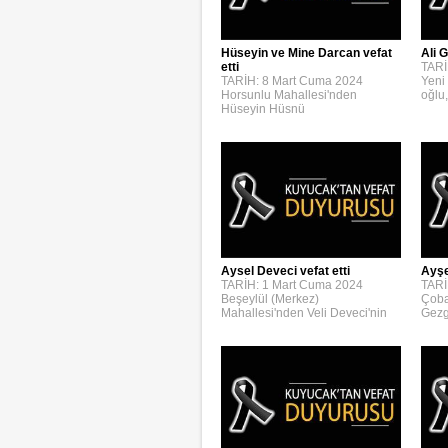
Hüseyin ve Mine Darcan vefat
Ali G
etti
TARİ
TARİH: 8 Mart Cuma 2024
Yeni
Horsunlu Mahallesi'nden
oğlu,
Hüseyin Hüsnü
Aysel Deveci vefat etti
Ayşe
TARİH: 1 Mart Cuma 2024
TARİ
Beşeylül (Merkez)
Çoba
Mahallesi'nden Veli Deveci'nin
Gezg