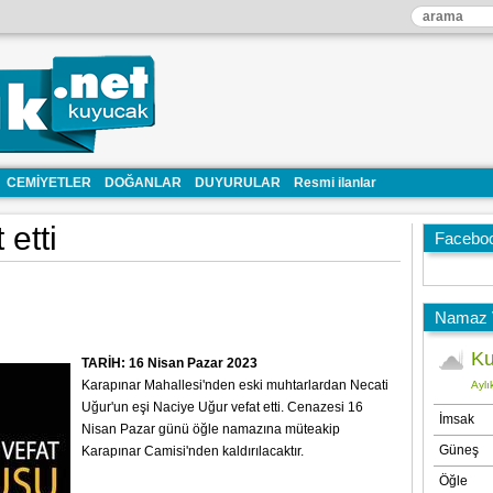
CEMİYETLER
DOĞANLAR
DUYURULAR
Resmi ilanlar
etti
Facebo
Namaz V
TARİH: 16 Nisan Pazar 2023
Karapınar Mahallesi'nden eski muhtarlardan Necati
Uğur'un eşi Naciye Uğur vefat etti. Cenazesi 16
Nisan Pazar günü öğle namazına müteakip
Karapınar Camisi'nden kaldırılacaktır.