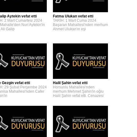
alip Aytekin vefat etti
Fatma Ulukan vefat etti
H: 2 Mart Cumartesi 2024
TARİH: 1 Mart Cuma 2024
 Mahalle'den Nuri Aytekin'in
Başaran Mahallesi'nden merhum
 Ali Galip
Ahmet Ulukan'ın eşi
 Gezgin vefat etti
Halil Şahin vefat etti
H: 29 Şubat Perşembe 2024
Horsunlu Mahallesi'nden
nisa Mahallesi'nden Cafer
merhum Mehmet Şahin'in oğlu
in'in
Halil Şahin vefat etti. Cenazesi