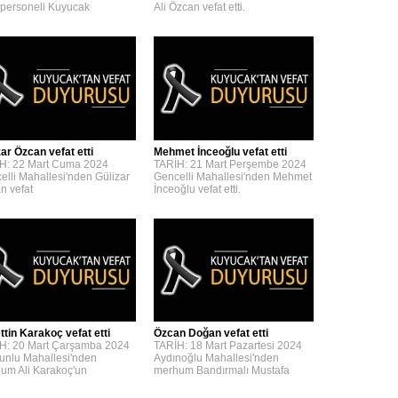
personeli Kuyucak
Ali Özcan vefat etti.
zar Özcan vefat etti
Mehmet İnceoğlu vefat etti
H: 22 Mart Cuma 2024
TARİH: 21 Mart Perşembe 2024
elli Mahallesi'nden Gülizar
Gencelli Mahallesi'nden Mehmet
n vefat
İnceoğlu vefat etti.
ttin Karakoç vefat etti
Özcan Doğan vefat etti
H: 20 Mart Çarşamba 2024
TARİH: 18 Mart Pazartesi 2024
unlu Mahallesi'nden
Aydınoğlu Mahallesi'nden
um Ali Karakoç'un
merhum Bandırmalı Mustafa