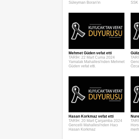
Süleyman Boran'ın
SSK 
Mehmet Güden vefat etti
Güli
TARİH: 22 Mart Cuma 2024
TARİ
Yamalak Mahallesi'nden Mehmet
Genc
Güden vefat etti.
Özca
Hasan Korkmaz vefat etti
Nure
TARİH: 20 Mart Çarşamba 2024
TARİ
Gencelli Mahallesi'nden Hacı
Hors
Hasan Korkmaz
merh