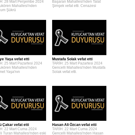
H: 28 Mart Perşembe 2024
Başaran Mahallesi'nden Talat
kören Mahallesi'nden
Şimşek vefat etti. Cenazesi
um Şükrü
ye Yaşa vefat etti
Mustafa Solak vefat etti
H: 25 Mart Pazartesi 2024
TARİH: 25 Mart Pazartesi 2024
kören Mahallesi'nden
Gencelli Mahallesi'nden Mustafa
et Yaşa'nın
Solak vefat etti.
ü Çakar vefat etti
Hasan Ali Özcan vefat etti
H: 22 Mart Cuma 2024
TARİH: 22 Mart Cuma 2024
lli Turan Mahallesi'nden eski
Gencelli Mahallesi'nden Hasan