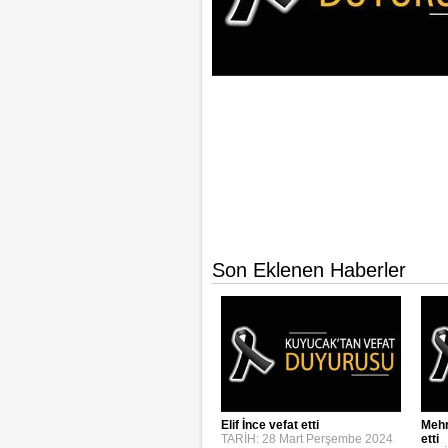
Son Eklenen Haberler
Elif İnce vefat etti
Mehm
TARİH: 28 Mart Perşembe 2024
etti