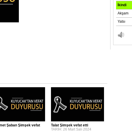
et Şaban Şimşek vefat
Talat Şimşek vefat etti
TARİH: 26 Mart Salı 2024