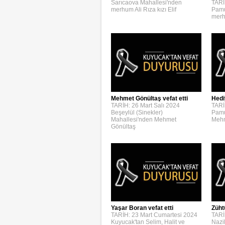
Sarıcaova Mahallesi'nden
TARİ
merhum Ali Rıza kızı Elif
Pamu
merh
Mehmet Gönültaş vefat etti
Hedi
TARİH: 26 Mart Salı 2024
TARİ
Beşeylül (Sinekler)
Pamu
Mahallesi'nden Mehmet
Mehm
Gönültaş
Yaşar Boran vefat etti
Züht
TARİH: 23 Mart Cumartesi 2024
TARİ
Kuyucak'tan Selim, Halit ve
Nazi