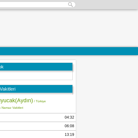
ok
akitleri