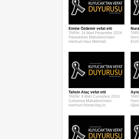
Emine Özdemir vefat etti
Nura
TARİH: 14 Mart Perşembe 2024
TARİ
Pamukören Mahallesi'nden
Hors
merhum Hacı Mehmet
Erol
Aynur
Tahsin Ataç vefat etti
TARİ
TARİH: 9 Mart Cumartesi 2024
Hors
Çobanisa Mahallesi'nden
öğre
merhum Ahmet Ataç'ın