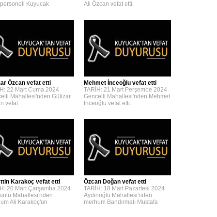
personeli Kuyucak
Ali Özcan vefat etti.
zar Özcan vefat etti
Mehmet İnceoğlu vefat etti
H: 22 Mart Cuma 2024
TARİH: 21 Mart Perşembe 2024
elli Mahallesi'nden Gülizar
Gencelli Mahallesi'nden Mehmet
n vefat
İnceoğlu vefat etti.
ttin Karakoç vefat etti
Özcan Doğan vefat etti
H: 20 Mart Çarşamba 2024
TARİH: 18 Mart Pazartesi 2024
unlu Mahallesi'nden
Aydınoğlu Mahallesi'nden
um Ali Karakoç'un
merhum Bandırmalı Mustafa