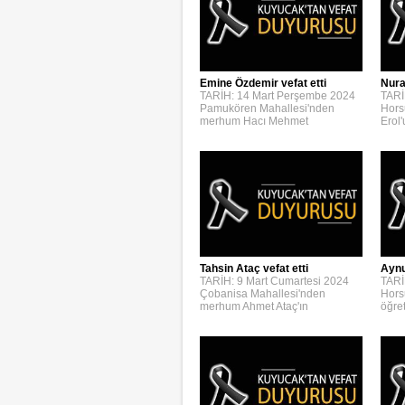
Emine Özdemir vefat etti
Nura
TARİH: 14 Mart Perşembe 2024
TARİ
Pamukören Mahallesi'nden
Hors
merhum Hacı Mehmet
Erol
Aynur
Tahsin Ataç vefat etti
TARİ
TARİH: 9 Mart Cumartesi 2024
Hors
Çobanisa Mahallesi'nden
öğre
merhum Ahmet Ataç'ın