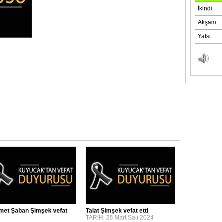
et Şaban Şimşek vefat
Talat Şimşek vefat etti
TARİH: 26 Mart Salı 2024