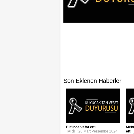
Son Eklenen Haberler
Elif İnce vefat etti
Mehm
TARİH: 28 Mart Perşembe 2024
etti