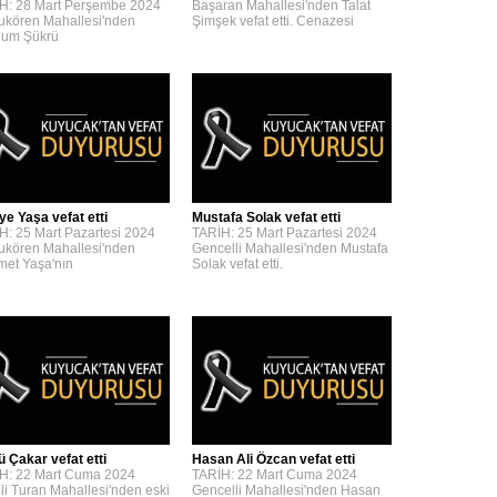
H: 28 Mart Perşembe 2024
Başaran Mahallesi'nden Talat
kören Mahallesi'nden
Şimşek vefat etti. Cenazesi
um Şükrü
ye Yaşa vefat etti
Mustafa Solak vefat etti
H: 25 Mart Pazartesi 2024
TARİH: 25 Mart Pazartesi 2024
kören Mahallesi'nden
Gencelli Mahallesi'nden Mustafa
et Yaşa'nın
Solak vefat etti.
ü Çakar vefat etti
Hasan Ali Özcan vefat etti
H: 22 Mart Cuma 2024
TARİH: 22 Mart Cuma 2024
lli Turan Mahallesi'nden eski
Gencelli Mahallesi'nden Hasan