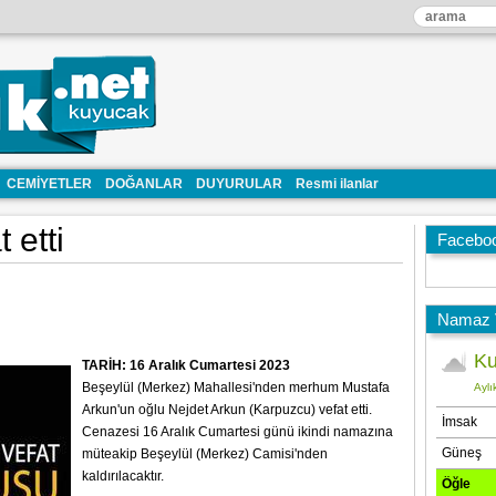
CEMİYETLER
DOĞANLAR
DUYURULAR
Resmi ilanlar
 etti
Facebo
Namaz V
TARİH: 16 Aralık Cumartesi 2023
Beşeylül (Merkez) Mahallesi'nden merhum Mustafa
Arkun'un oğlu Nejdet Arkun (Karpuzcu) vefat etti.
Cenazesi 16 Aralık Cumartesi günü ikindi namazına
müteakip Beşeylül (Merkez) Camisi'nden
kaldırılacaktır.