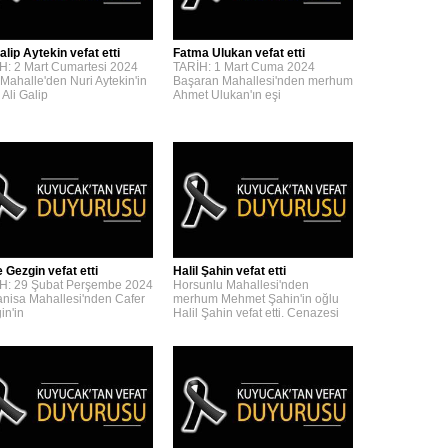
alip Aytekin vefat etti
Fatma Ulukan vefat etti
H: 2 Mart Cumartesi 2024
TARİH: 1 Mart Cuma 2024
 Mahalle'den Nuri Aytekin'in
Başaran Mahallesi'nden merhum
 Ali Galip
Ahmet Ulukan'ın eşi
 Gezgin vefat etti
Halil Şahin vefat etti
H: 29 Şubat Perşembe 2024
Horsunlu Mahallesi'nden
nisa Mahallesi'nden Cafer
merhum Mehmet Şahin'in oğlu
in'in
Halil Şahin vefat etti. Cenazesi