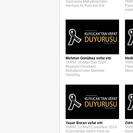
Sarıcaova Mahallesi'nden
TARİ
merhum Ali Rıza kızı Elif
Pamu
merh
Mehmet Gönültaş vefat etti
Hedi
TARİH: 26 Mart Salı 2024
TARİ
Beşeylül (Sinekler)
Pamu
Mahallesi'nden Mehmet
Mehm
Gönültaş
Yaşar Boran vefat etti
Züht
TARİH: 23 Mart Cumartesi 2024
TARİ
Kuyucak'tan Selim, Halit ve
Nazi