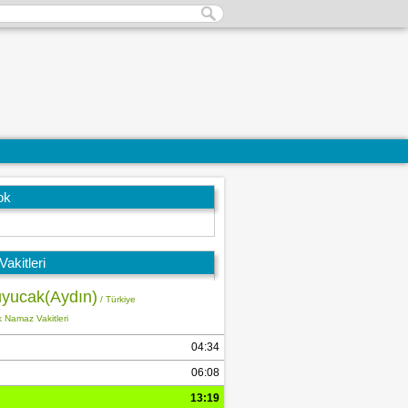
ok
akitleri