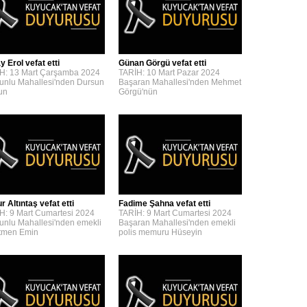
y Erol vefat etti
Günan Görgü vefat etti
H: 13 Mart Çarşamba 2024
TARİH: 10 Mart Pazar 2024
unlu Mahallesi'nden Dursun
Başaran Mahallesi'nden Mehmet
'un
Görgü'nün
 Altıntaş vefat etti
Fadime Şahna vefat etti
H: 9 Mart Cumartesi 2024
TARİH: 9 Mart Cumartesi 2024
unlu Mahallesi'nden emekli
Başaran Mahallesi'nden emekli
tmen Emin
polis memuru Hüseyin