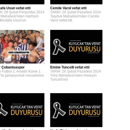
afa Usun vefat etti
Cemile Varol vefat etti
H: 29 Şubat Perşembe 2024
TARİH: 26 Şubat Pazartesi 2024
 Mahallesi'nden merhum
Taşoluk Mahallesi'nden Cemile
 Mustafa Usun'un
Varol vefat etti.
r Çobanisaspor
Emine Tuncelli vefat etti
n Futbol 2. Amatör Küme 1.
TARİH: 26 Şubat Pazartesi 2024
’ta şampiyonluk mücadelesi
Yöre Mahallesi'nden Hüseyin
Tuncelli'nin