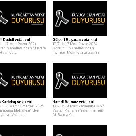
l Dedeli vefat etti
Gülperi Başaran vefat etti
H: 17 Mart Pazar 2024
TARİH: 17 Mart Pazar 2024
ran Mahallesi'nden Mustafa
Horsunlu Mahallesi'nden
li'nin oğlu
merhum Mehmet Başaran'ın
 Karlıdağ vefat etti
Hamdi Batmaz vefat etti
H: 16 Mart Cumartesi 2024
TARİH: 14 Mart Perşembe 2024
afapaşa Mahallesi'nden
Yaylalı Mahallesi'nden merhum
yin ve Mehmet
Ali Batmaz'ın