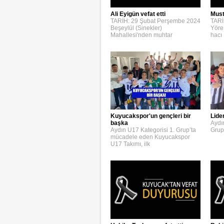
Ali Eyigün vefat etti
Must
TARİH: 29 Şubat Perşembe 2024
TARİ
Beşeylül (Sinekler)
Yöre
Mahallesi'nden muhtar
hacı
Kuyucakspor'un gençleri bir
Lide
başka
Aydı
Aydın U17 Kategorisi 1. Grup’ta
Grup
mücadele eden Kuyucakspor
U17 Takımı, ilk