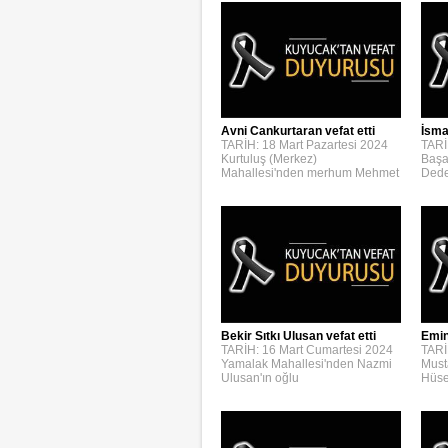
Avni Cankurtaran vefat etti
İsmai
TARİH: 18 Mart Pazartesi 2024
TARİ
Kurtuluş (Merkez)
Başa
Mahallesi'nden merhum Mehmet
Dede
Bekir Sıtkı Ulusan vefat etti
Emin
TARİH: 16 Mart Cumartesi 2024
TARİ
Yamalak Mahallesi'nden Nazmi
Must
Ulusan'ın oğlu
Hüse