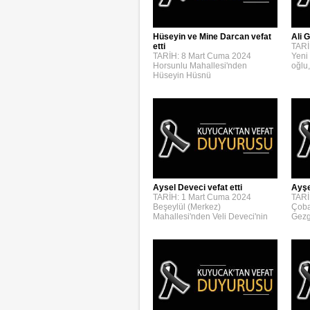
Hüseyin ve Mine Darcan vefat
Ali G
etti
TARİ
TARİH: 8 Mart Cuma 2024
Yeni
Horsunlu Mahallesi'nden
oğlu,
Hüseyin Hüsnü
Aysel Deveci vefat etti
Ayşe
TARİH: 1 Mart Cuma 2024
TARİ
Beşeylül (Merkez)
Çoba
Mahallesi'nden Veli Deveci'nin
Gezg