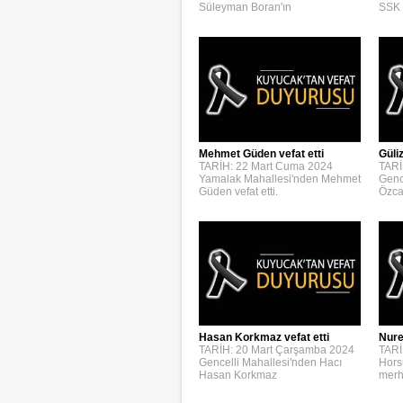
Süleyman Boran'ın
SSK 
Mehmet Güden vefat etti
Güli
TARİH: 22 Mart Cuma 2024
TARİ
Yamalak Mahallesi'nden Mehmet
Genc
Güden vefat etti.
Özca
Hasan Korkmaz vefat etti
Nure
TARİH: 20 Mart Çarşamba 2024
TARİ
Gencelli Mahallesi'nden Hacı
Hors
Hasan Korkmaz
merh