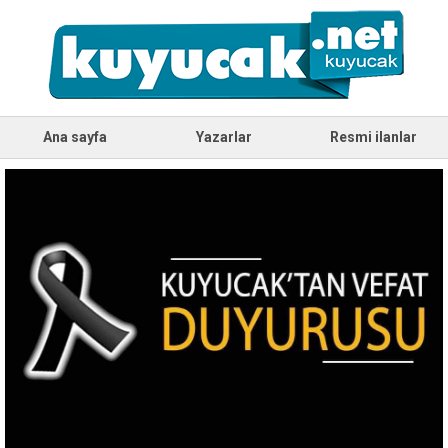
Ana sayfa
Yazarlar
Resmi ilanlar