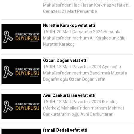
Mahallesi'nden Hacı Hasan Korkmaz vefat etti.
Cenazesi 21 Mart Perşembe
Nurettin Karakoç vefat etti
TARİH: 20 Mart Çarşamba 2024 Horsunlu
Mahallesi'nden merhum Ali Karakoç'un oğlu
Nurettin Karakoç
Özcan Doğan vefat etti
TARİH: 18 Mart Pazartesi 2024 Aydınoğlu
Mahallesi'nden merhum Bandırmalı Mustafa
Doğan'ın oğlu Özcan Doğan vefat
Avni Cankurtaran vefat etti
TARİH: 18 Mart Pazartesi 2024 Kurtuluş
(Merkez) Mahallesi'nden merhum Mehmet
Cankurtaran'ın oğlu Avni Cankurtaran
İsmail Dedeli vefat etti