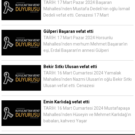
TARİH: 17 Mart Pazar 2024 Başaran
Mahallesi'nden Mustafa Dedeli'nin oğlu İsmail
Dedeli vefat etti. Cenazesi 17 Mart
Gülperi Başaran vefat etti
TARİH: 17 Mart Pazar 2024 Horsunlu
Mahallesi'nden merhum Mehmet Başaran'ın
eşi, Erdal Başaran'ın annesi Gülperi
Bekir Sıtkı Ulusan vefat etti
TARİH: 16 Mart Cumartesi 2024 Yamalak
Mahallesi'nden Nazmi Ulusan'ın oğlu Bekir Sıtkı
Ulusan vefat etti. Cenazesi
Emin Karlıdağ vefat etti
TARİH: 16 Mart Cumartesi 2024 Mustafapaşa
Mahallesi'nden Hüseyin ve Mehmet Karlıdağ'ın
babaları, kahveci Yaşar