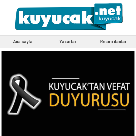
Ana sayfa
Yazarlar
Resmi ilanlar