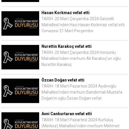
Hasan Korkmaz vefat etti
TARİH: 20 Mart Çarşamba 2024 Gencelli
Mahallesi'nden Hacı Hasan Korkmaz vefat etti.
Cenazesi 21 Mart Perşembe
Nurettin Karakoç vefat etti
TARİH: 20 Mart Çarşamba 2024 Horsunlu
Mahallesi'nden merhum Ali Karakoç'un oğlu
Nurettin Karakoç
Özcan Doğan vefat etti
TARİH: 18 Mart Pazartesi 2024 Aydınoğlu
Mahallesi'nden merhum Bandırmalı Mustafa
Doğan'ın oğlu Özcan Doğan vefat
Avni Cankurtaran vefat etti
TARİH: 18 Mart Pazartesi 2024 Kurtuluş
(Merkez) Mahallesi'nden merhum Mehmet