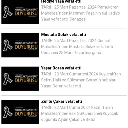
Hediye Yaşa vefat etti
TARİH: 25 Mart Pazartesi 2024 Pamukören
Mahallesi'nden Mehmet Yaşa'nın eşi Hediye
Yaşa vefat etti. Cenazesi
Mustafa Solak vefat etti
TARİH: 25 Mart Pazartesi 2024 Gencelli
Mahallesi'nden Mustafa Solak vefat etti.
Cenazesi 25 Mart Pazartesi günü
Yaşar Boran vefat etti
TARİH: 23 Mart Cumartesi 2024 Kuyucak'tan
Selim, Halit ve Süleyman Boran'ın babaları
Yaşar Boran vefat etti.
Zühtü Çakar vefat etti
TARİH: 22 Mart Cuma 2024 Nazilli Turan
Mahallesi'nden eski SSK personeli Kuyucak
doğumlu Aydın Çakar ve Betül