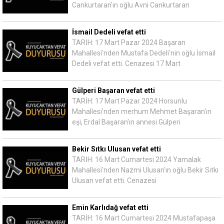
Cankurtaran'ın oğlu Avni Cankurtaran
İsmail Dedeli vefat etti
TARİH: 17 Mart Pazar 2024 Başaran
Mahallesi'nden Mustafa Dedeli'nin oğlu İsmail
Dedeli vefat etti. Cenazesi 17 Mart
Gülperi Başaran vefat etti
TARİH: 17 Mart Pazar 2024 Horsunlu
Mahallesi'nden merhum Mehmet Başaran'ın
eşi, Erdal Başaran'ın annesi Gülperi
Bekir Sıtkı Ulusan vefat etti
TARİH: 16 Mart Cumartesi 2024 Yamalak
Mahallesi'nden Nazmi Ulusan'ın oğlu Bekir Sıtkı
Ulusan vefat etti. Cenazesi
Emin Karlıdağ vefat etti
TARİH: 16 Mart Cumartesi 2024 Mustafapaşa