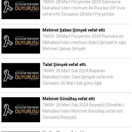
TARİH: 28 Mart Perşembe 2024 Sarıcaova
Mahallesi'nden merhum Ali Rıza kızı Elif İnce
vefat etti. Cenazesi 28 Mart Perşembe
Mehmet Şaban Şimşek vefat etti
TARİH: 28 Mart Perşembe 2024 Pamukören
Mahallesi'nden merhum Şükrü Şimşek'in oğlu
Mehmet Şaban Şimşek
Talat Şimşek vefat etti
TARİH: 26 Mart Salı 2024 Başaran
Mahallesi'nden Talat Şimşek vefat etti.
Cenazesi 26 Mart Salı günü öğle
Mehmet Gönültaş vefat etti
TARİH: 26 Mart Salı 2024 Beşeylül (Sinekler)
Mahallesi'nden Mehmet Gönültaş vefat etti.
Cenazesi Beşeylül