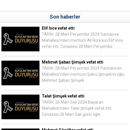
Son haberler
Elif İnce vefat etti
TARİH: 28 Mart Perşembe 2024 Sarıcaova
Mahallesi'nden merhum Ali Rıza kızı Elif İnce
vefat etti. Cenazesi 28 Mart Perşembe
Mehmet Şaban Şimşek vefat etti
TARİH: 28 Mart Perşembe 2024 Pamukören
Mahallesi'nden merhum Şükrü Şimşek'in oğlu
Mehmet Şaban Şimşek
Talat Şimşek vefat etti
TARİH: 26 Mart Salı 2024 Başaran
Mahallesi'nden Talat Şimşek vefat etti.
Cenazesi 26 Mart Salı günü öğle