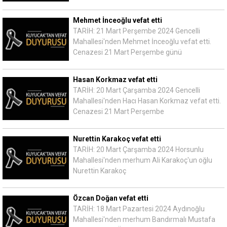
Mehmet İnceoğlu vefat etti
TARİH: 21 Mart Perşembe 2024 Gencelli
Mahallesi'nden Mehmet İnceoğlu vefat etti.
Cenazesi 21 Mart Perşembe günü
Hasan Korkmaz vefat etti
TARİH: 20 Mart Çarşamba 2024 Gencelli
Mahallesi'nden Hacı Hasan Korkmaz vefat etti.
Cenazesi 21 Mart Perşembe
Nurettin Karakoç vefat etti
TARİH: 20 Mart Çarşamba 2024 Horsunlu
Mahallesi'nden merhum Ali Karakoç'un oğlu
Nurettin Karakoç
Özcan Doğan vefat etti
TARİH: 18 Mart Pazartesi 2024 Aydınoğlu
Mahallesi'nden merhum Bandırmalı Mustafa