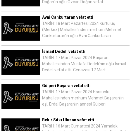
Doğan'ın oğlu Özcan Doğan vefat
Avni Cankurtaran vefat etti
TARİH: 18 Mart Pazartesi 2024 Kurtuluş
(Merkez) Mahallesi'nden merhum Mehmet
Cankurtaran'ın oğlu Avni Cankurtaran
İsmail Dedeli vefat etti
TARİH: 17 Mart Pazar 2024 Başaran
Mahallesi'nden Mustafa Dedeli'nin oğlu İsmail
Dedeli vefat etti. Cenazesi 17 Mart
Gülperi Başaran vefat etti
TARİH: 17 Mart Pazar 2024 Horsunlu
Mahallesi'nden merhum Mehmet Başaran'ın
eşi, Erdal Başaran'ın annesi Gülperi
Bekir Sıtkı Ulusan vefat etti
TARİH: 16 Mart Cumartesi 2024 Yamalak