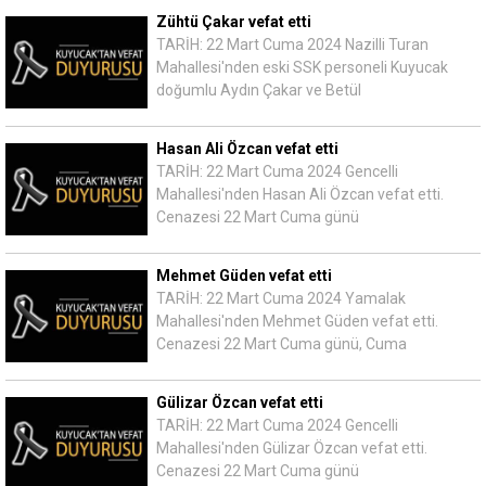
Zühtü Çakar vefat etti
TARİH: 22 Mart Cuma 2024 Nazilli Turan
Mahallesi'nden eski SSK personeli Kuyucak
doğumlu Aydın Çakar ve Betül
Hasan Ali Özcan vefat etti
TARİH: 22 Mart Cuma 2024 Gencelli
Mahallesi'nden Hasan Ali Özcan vefat etti.
Cenazesi 22 Mart Cuma günü
Mehmet Güden vefat etti
TARİH: 22 Mart Cuma 2024 Yamalak
Mahallesi'nden Mehmet Güden vefat etti.
Cenazesi 22 Mart Cuma günü, Cuma
Gülizar Özcan vefat etti
TARİH: 22 Mart Cuma 2024 Gencelli
Mahallesi'nden Gülizar Özcan vefat etti.
Cenazesi 22 Mart Cuma günü