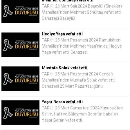
Mehmet Gönültaş vefat etti
TARİH: 26 Mart Salı 2024 Beşeylül (Sinekler)
Mahallesi'nden Mehmet Gönültaş vefat etti.
Cenazesi Beşeylül
Hediye Yaşa vefat etti
TARİH: 25 Mart Pazartesi 2024 Pamukören
Mahallesi'nden Mehmet Yaşa'nın eşi Hediye
Yaşa vefat etti. Cenazesi
Mustafa Solak vefat etti
TARİH: 25 Mart Pazartesi 2024 Gencelli
Mahallesi'nden Mustafa Solak vefat etti.
Cenazesi 25 Mart Pazartesi günü
Yaşar Boran vefat etti
TARİH: 23 Mart Cumartesi 2024 Kuyucak'tan
Selim, Halit ve Süleyman Boran'ın babaları
Yaşar Boran vefat etti.