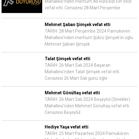
Mahallesi'nden merhum Ali Rıza kızı Elif İnce
vefat etti. Cenazesi 28 Mart Perşembe
Mehmet Şaban Şimşek vefat etti
TARİH: 28 Mart Perşembe 2024 Pamukören
Mahallesi'nden merhum Şükrü Şimşek'in oğlu
Mehmet Şaban Şimşek
Talat Şimşek vefat etti
TARİH: 26 Mart Salı 2024 Başaran
Mahallesi'nden Talat Şimşek vefat etti.
Cenazesi 26 Mart Salı günü öğle
Mehmet Gönültaş vefat etti
TARİH: 26 Mart Salı 2024 Beşeylül (Sinekler)
Mahallesi'nden Mehmet Gönültaş vefat etti.
Cenazesi Beşeylül
Hediye Yaşa vefat etti
TARİH: 25 Mart Pazartesi 2024 Pamukören