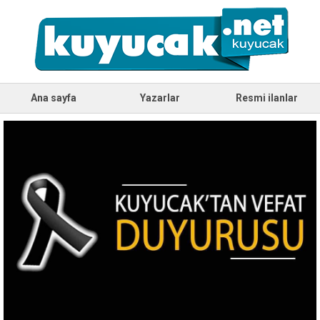
Ana sayfa
Yazarlar
Resmi ilanlar