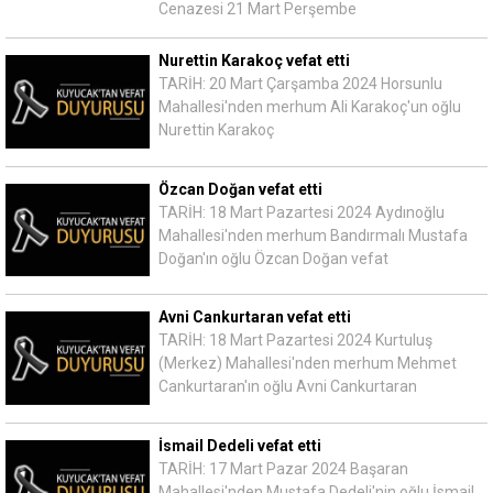
Cenazesi 21 Mart Perşembe
Nurettin Karakoç vefat etti
TARİH: 20 Mart Çarşamba 2024 Horsunlu
Mahallesi'nden merhum Ali Karakoç'un oğlu
Nurettin Karakoç
Özcan Doğan vefat etti
TARİH: 18 Mart Pazartesi 2024 Aydınoğlu
Mahallesi'nden merhum Bandırmalı Mustafa
Doğan'ın oğlu Özcan Doğan vefat
Avni Cankurtaran vefat etti
TARİH: 18 Mart Pazartesi 2024 Kurtuluş
(Merkez) Mahallesi'nden merhum Mehmet
Cankurtaran'ın oğlu Avni Cankurtaran
İsmail Dedeli vefat etti
TARİH: 17 Mart Pazar 2024 Başaran
Mahallesi'nden Mustafa Dedeli'nin oğlu İsmail