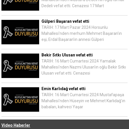
Dedeli vefat etti. Cenazesi 17 Mart
Gülperi Başaran vefat etti
TARİH: 17 Mart Pazar 2024 Horsunlu
Mahallesi'nden merhum Mehmet Başaran'ın
eşi, Erdal Başaran'ın annesi Gülperi
Bekir Sıtkı Ulusan vefat etti
TARİH: 16 Mart Cumartesi 2024 Yamalak
Mahallesi'nden Nazmi Ulusan'ın oğlu Bekir Sıtkı
Ulusan vefat etti. Cenazesi
Emin Karlıdağ vefat etti
TARİH: 16 Mart Cumartesi 2024 Mustafapaşa
Mahallesi'nden Hüseyin ve Mehmet Karlıdağ'ın
babaları, kahveci Yaşar
Video Haberler