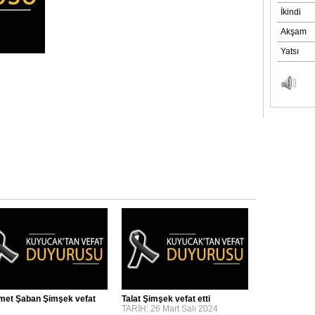
et Şaban Şimşek vefat
Talat Şimşek vefat etti
TARİH: 26 Mart Salı 2024