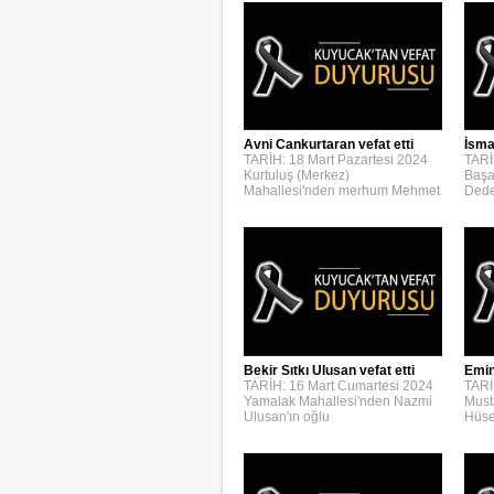
Avni Cankurtaran vefat etti
İsmai
TARİH: 18 Mart Pazartesi 2024
TARİ
Kurtuluş (Merkez)
Başa
Mahallesi'nden merhum Mehmet
Dede
Bekir Sıtkı Ulusan vefat etti
Emin
TARİH: 16 Mart Cumartesi 2024
TARİ
Yamalak Mahallesi'nden Nazmi
Must
Ulusan'ın oğlu
Hüse