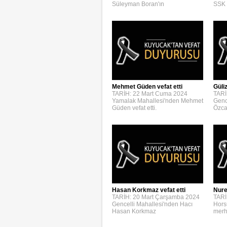
Süleyman Boran'ın
SSK 
Mehmet Güden vefat etti
Güli
TARİH: 22 Mart Cuma 2024
TARİ
Yamalak Mahallesi'nden Mehmet
Genc
Güden vefat etti.
Özca
Hasan Korkmaz vefat etti
Nure
TARİH: 20 Mart Çarşamba 2024
TARİ
Gencelli Mahallesi'nden Hacı
Hors
Hasan Korkmaz
merh