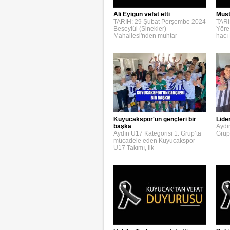
Ali Eyigün vefat etti
Must
TARİH: 29 Şubat Perşembe 2024
TARİ
Beşeylül (Sinekler)
Yöre
Mahallesi'nden muhtar
hacı
Kuyucakspor'un gençleri bir
Lide
başka
Aydı
Aydın U17 Kategorisi 1. Grup’ta
Grup
mücadele eden Kuyucakspor
U17 Takımı, ilk