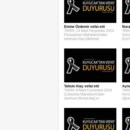
Emine Özdemir vefat etti
Nura
TARİH: 14 Mart Perşembe 2024
TARİ
Pamukören Mahallesi'nden
Hors
merhum Hacı Mehmet
Erol
Aynur
Tahsin Ataç vefat etti
TARİ
TARİH: 9 Mart Cumartesi 2024
Hors
Çobanisa Mahallesi'nden
öğre
merhum Ahmet Ataç'ın