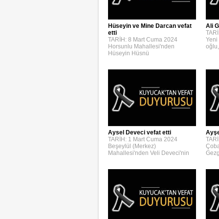
Hüseyin ve Mine Darcan vefat
Ali G
etti
TARİ
TARİH: 8 Mart Cuma 2024
Yeni
Horsunlu Mahallesi'nden
oğlu,
Hüseyin Hüsnü
Aysel Deveci vefat etti
Ayşe
TARİH: 1 Mart Cuma 2024
TARİ
Beşeylül (Merkez)
Çoba
Mahallesi'nden Veli Deveci'nin
Gezg