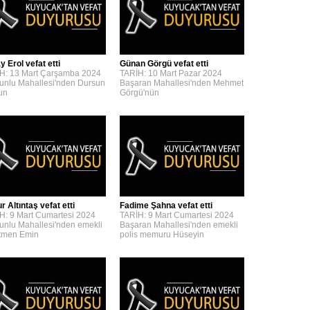
y Erol vefat etti
Günan Görgü vefat etti
H: 13 Mart Çarşamba 2024
TARİH: 10 Mart Pazar 2024
unlu Mahallesi'nden Dursun
Başaran Mahallesi'nden Mehmet
'un
Görgü'nün
 Altıntaş vefat etti
Fadime Şahna vefat etti
H: 9 Mart Cumartesi 2024
TARİH: 9 Mart Cumartesi 2024
unlu Mahallesi'nden emekli
Başaran Mahallesi'nden emekli
tmen Emin
polis memuru Hüseyin