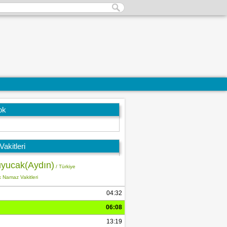
ok
akitleri