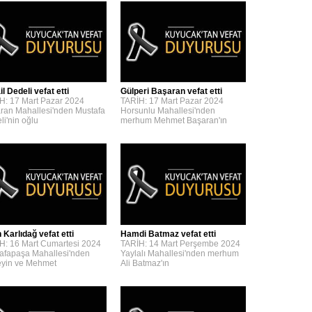
l Dedeli vefat etti
Gülperi Başaran vefat etti
H: 17 Mart Pazar 2024
TARİH: 17 Mart Pazar 2024
ran Mahallesi'nden Mustafa
Horsunlu Mahallesi'nden
li'nin oğlu
merhum Mehmet Başaran'ın
 Karlıdağ vefat etti
Hamdi Batmaz vefat etti
H: 16 Mart Cumartesi 2024
TARİH: 14 Mart Perşembe 2024
afapaşa Mahallesi'nden
Yaylalı Mahallesi'nden merhum
yin ve Mehmet
Ali Batmaz'ın