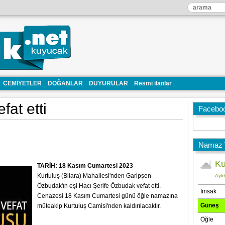
CEMİYETLER
DOĞANLAR
DUYURULAR
Resmi ilanlar
fat etti
Facebo
Namaz V
TARİH: 18 Kasım Cumartesi 2023
Kurtuluş (Bilara) Mahallesi'nden Garipşen
Özbudak'ın eşi Hacı Şerife Özbudak vefat etti.
Cenazesi 18 Kasım Cumartesi günü öğle namazına
müteakip Kurtuluş Camisi'nden kaldırılacaktır.