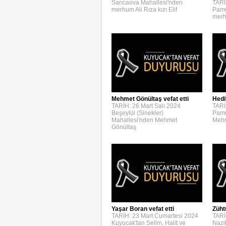
Sarıcaova Mahallesi'nden
TARİ
merhum Ali Rıza kızı Elif
Pamu
merh
Mehmet Gönültaş vefat etti
Hedi
TARİH: 26 Mart Salı 2024
TARİ
Beşeylül (Sinekler)
Pamu
Mahallesi'nden Mehmet
Mehm
Gönültaş
Yaşar Boran vefat etti
Züht
TARİH: 23 Mart Cumartesi 2024
TARİ
Kuyucak'tan Selim, Halit ve
Nazi