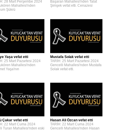
H: 28 Mart Perşembe 2024
Başaran Mahallesi'nden Talat
kören Mahallesi'nden
Şimşek vefat etti. Cenazesi
um Şükrü
ye Yaşa vefat etti
Mustafa Solak vefat etti
H: 25 Mart Pazartesi 2024
TARİH: 25 Mart Pazartesi 2024
kören Mahallesi'nden
Gencelli Mahallesi'nden Mustafa
et Yaşa'nın
Solak vefat etti.
ü Çakar vefat etti
Hasan Ali Özcan vefat etti
H: 22 Mart Cuma 2024
TARİH: 22 Mart Cuma 2024
lli Turan Mahallesi'nden eski
Gencelli Mahallesi'nden Hasan