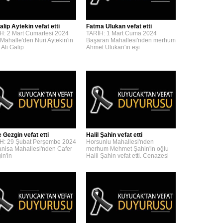
alip Aytekin vefat etti
Fatma Ulukan vefat etti
H: 2 Mart Cumartesi 2024
TARİH: 1 Mart Cuma 2024
 Mahalle'den Nuri Aytekin'in
Başaran Mahallesi'nden merhum
 Ali Galip
Ahmet Ulukan'ın eşi
 Gezgin vefat etti
Halil Şahin vefat etti
H: 29 Şubat Perşembe 2024
Horsunlu Mahallesi'nden
nisa Mahallesi'nden Cafer
merhum Mehmet Şahin'in oğlu
in'in
Halil Şahin vefat etti. Cenazesi