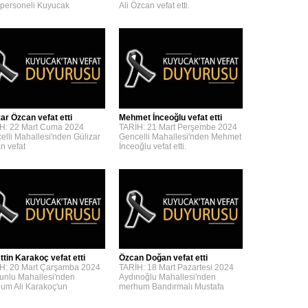
personeli Kuyucak
Ali Özcan vefat etti.
zar Özcan vefat etti
Mehmet İnceoğlu vefat etti
H: 22 Mart Cuma 2024
TARİH: 21 Mart Perşembe 2024
elli Mahallesi'nden Gülizar
Gencelli Mahallesi'nden Mehmet
n vefat
İnceoğlu vefat etti.
ttin Karakoç vefat etti
Özcan Doğan vefat etti
H: 20 Mart Çarşamba 2024
TARİH: 18 Mart Pazartesi 2024
unlu Mahallesi'nden
Aydınoğlu Mahallesi'nden
um Ali Karakoç'un
merhum Bandırmalı Mustafa