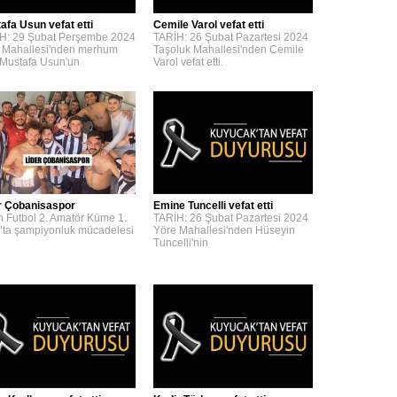
afa Usun vefat etti
Cemile Varol vefat etti
H: 29 Şubat Perşembe 2024
TARİH: 26 Şubat Pazartesi 2024
 Mahallesi'nden merhum
Taşoluk Mahallesi'nden Cemile
 Mustafa Usun'un
Varol vefat etti.
r Çobanisaspor
Emine Tuncelli vefat etti
n Futbol 2. Amatör Küme 1.
TARİH: 26 Şubat Pazartesi 2024
’ta şampiyonluk mücadelesi
Yöre Mahallesi'nden Hüseyin
Tuncelli'nin