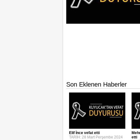
Son Eklenen Haberler
Elif İnce vefat etti
Mehm
TARİH: 28 Mart Perşembe 2024
etti