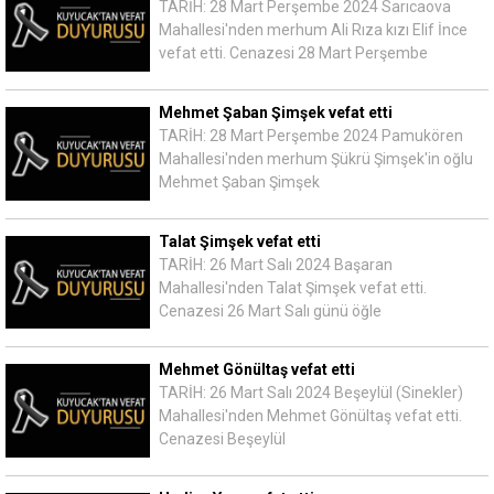
TARİH: 28 Mart Perşembe 2024 Sarıcaova
Mahallesi'nden merhum Ali Rıza kızı Elif İnce
vefat etti. Cenazesi 28 Mart Perşembe
Mehmet Şaban Şimşek vefat etti
TARİH: 28 Mart Perşembe 2024 Pamukören
Mahallesi'nden merhum Şükrü Şimşek'in oğlu
Mehmet Şaban Şimşek
Talat Şimşek vefat etti
TARİH: 26 Mart Salı 2024 Başaran
Mahallesi'nden Talat Şimşek vefat etti.
Cenazesi 26 Mart Salı günü öğle
Mehmet Gönültaş vefat etti
TARİH: 26 Mart Salı 2024 Beşeylül (Sinekler)
Mahallesi'nden Mehmet Gönültaş vefat etti.
Cenazesi Beşeylül