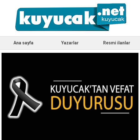
Ana sayfa
Yazarlar
Resmi ilanlar