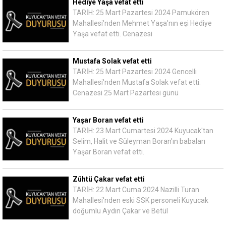
Hediye Yaşa vefat etti
TARİH: 25 Mart Pazartesi 2024 Pamukören
Mahallesi'nden Mehmet Yaşa'nın eşi Hediye
Yaşa vefat etti. Cenazesi
Mustafa Solak vefat etti
TARİH: 25 Mart Pazartesi 2024 Gencelli
Mahallesi'nden Mustafa Solak vefat etti.
Cenazesi 25 Mart Pazartesi günü
Yaşar Boran vefat etti
TARİH: 23 Mart Cumartesi 2024 Kuyucak'tan
Selim, Halit ve Süleyman Boran'ın babaları
Yaşar Boran vefat etti.
Zühtü Çakar vefat etti
TARİH: 22 Mart Cuma 2024 Nazilli Turan
Mahallesi'nden eski SSK personeli Kuyucak
doğumlu Aydın Çakar ve Betül