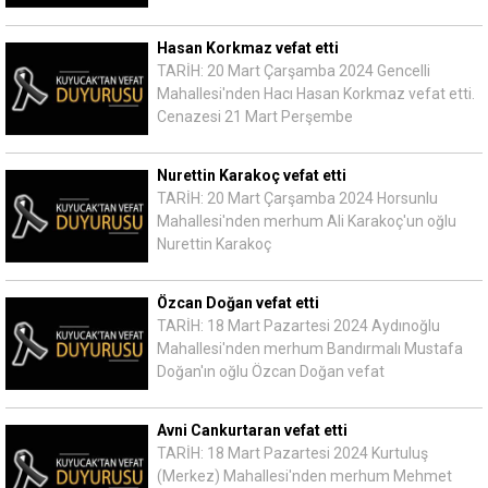
Hasan Korkmaz vefat etti
TARİH: 20 Mart Çarşamba 2024 Gencelli
Mahallesi'nden Hacı Hasan Korkmaz vefat etti.
Cenazesi 21 Mart Perşembe
Nurettin Karakoç vefat etti
TARİH: 20 Mart Çarşamba 2024 Horsunlu
Mahallesi'nden merhum Ali Karakoç'un oğlu
Nurettin Karakoç
Özcan Doğan vefat etti
TARİH: 18 Mart Pazartesi 2024 Aydınoğlu
Mahallesi'nden merhum Bandırmalı Mustafa
Doğan'ın oğlu Özcan Doğan vefat
Avni Cankurtaran vefat etti
TARİH: 18 Mart Pazartesi 2024 Kurtuluş
(Merkez) Mahallesi'nden merhum Mehmet