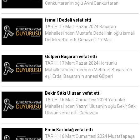
Cankurtaran'ın oğlu Avni Cankurtaran
İsmail Dedeli vefat etti
TARİH: 17 Mart Pazar 2024 Başaran
Mahallesi'nden Mustafa Dedeli'nin oğlu İsmail
Dedeli vefat etti. Cenazesi 17 Mart
Gülperi Başaran vefat etti
TARİH: 17 Mart Pazar 2024 Horsunlu
Mahallesi'nden merhum Mehmet Başaran'ın
eşi, Erdal Başaran'ın annesi Gülperi
Bekir Sıtkı Ulusan vefat etti
TARİH: 16 Mart Cumartesi 2024 Yamalak
Mahallesi'nden Nazmi Ulusan'ın oğlu Bekir Sıtkı
Ulusan vefat etti. Cenazesi
Emin Karlıdağ vefat etti
TARİH: 16 Mart Cumartesi 2024 Mustafapaşa