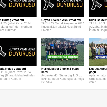
r Türkeş vefat etti
Ceyda Elveren Aşık vefat etti
Dilek Bektemi
H: 25 Şubat Pazar 2024
TARİH: 22 Şubat Perşembe 2024
TARİH: 20 Şu
 Mahallesi'nden merhum
Kuyucak'tan taksici Hacı Şükrü
Azizabat Maha
et Türkeş'in
Elveren
İbrahim Ongu
afa Keles vefat etti
Kurtuluşspor 3 golle 3 puanı
Kuyucakspor, 
H: 18 Şubat Pazar 2024
kaptı
geçti
uluş (Bilara) Mahallesi'nden
Aydın Amatör Süper Lig 1. Grup
Aydın Amatör 
 İbrahim Keles'in
takımlarından Kurtuluşspor, Köşk
Grup’ta şamp
Belediye
veren