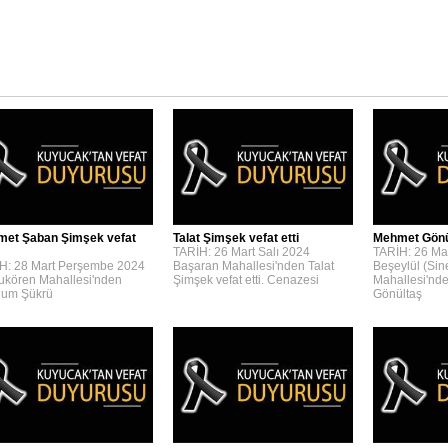
et Şaban Şimşek vefat
Talat Şimşek vefat etti
Mehmet Gönül
TARİH: 26 Mart Salı 2024
TARİH: 26 Mar
H: 28 Mart Perşembe 2024
Başaran Mahallesi'nden Talat
Beşeylül (Sin
kören Mahallesi'nden
Şimşek vefat etti. Cenazesi
Mahallesi'nd
um Şükrü
Gönültaş