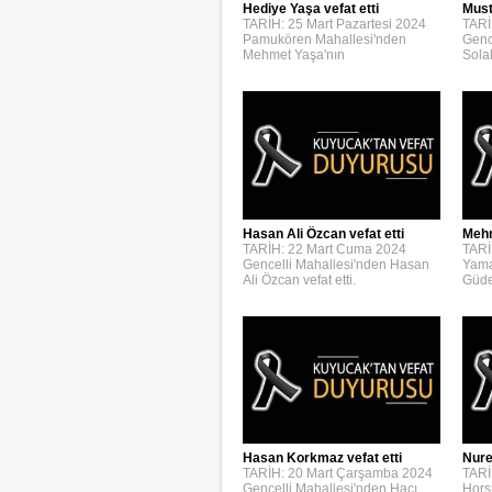
Hediye Yaşa vefat etti
Must
TARİH: 25 Mart Pazartesi 2024
TARİ
Pamukören Mahallesi'nden
Genc
Mehmet Yaşa'nın
Solak
Hasan Ali Özcan vefat etti
Mehm
TARİH: 22 Mart Cuma 2024
TARİ
Gencelli Mahallesi'nden Hasan
Yama
Ali Özcan vefat etti.
Güden
Hasan Korkmaz vefat etti
Nure
TARİH: 20 Mart Çarşamba 2024
TARİ
Gencelli Mahallesi'nden Hacı
Hors