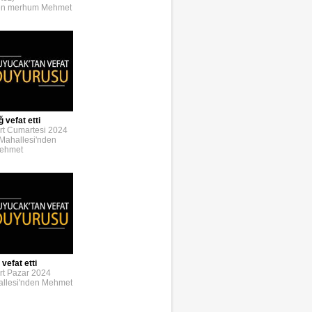
den merhum Mehmet
 vefat etti
rt Cumartesi 2024
Mahallesi'nden
Mehmet
vefat etti
rt Pazar 2024
llesi'nden Mehmet