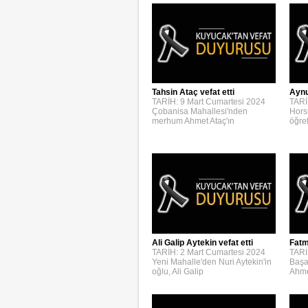
Aynur
Tahsin Ataç vefat etti
TARİ
TARİH: 9 Mart Cumartesi 2024
Hors
Çobanisa Mahallesi'nden
öğre
merhum Ahmet Ataç'ın
Ali Galip Aytekin vefat etti
Fatm
TARİH: 2 Mart Cumartesi 2024
TARİ
Yeni Mahalle'den Nuri Aytekin'in
Başa
oğlu, Ali Galip
Ahme