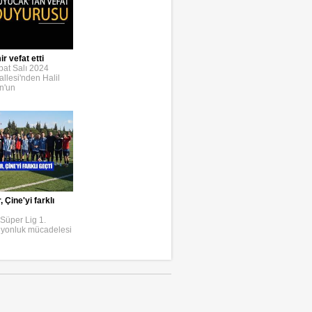
r vefat etti
bat Salı 2024
llesi'nden Halil
n'un
Çine'yi farklı
Süper Lig 1.
iyonluk mücadelesi