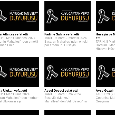
 Altıntaş vefat etti
Fadime Şahna vefat etti
Hüseyin ve M
H: 9 Mart Cumartesi 2024
TARİH: 9 Mart Cumartesi 2024
etti
unlu Mahallesi'nden emekli
Başaran Mahallesi'nden emekli
TARİH: 8 Mar
tmen Emin
polis memuru Hüseyin
Horsunlu Mah
Hüseyin Hüs
a Ulukan vefat etti
Aysel Deveci vefat etti
Ayşe Gezgin v
H: 1 Mart Cuma 2024
TARİH: 1 Mart Cuma 2024
TARİH: 29 Şu
ran Mahallesi'nden merhum
Beşeylül (Merkez)
Çobanisa Mah
t Ulukan'ın eşi
Mahallesi'nden Veli Deveci'nin
Gezgin'in