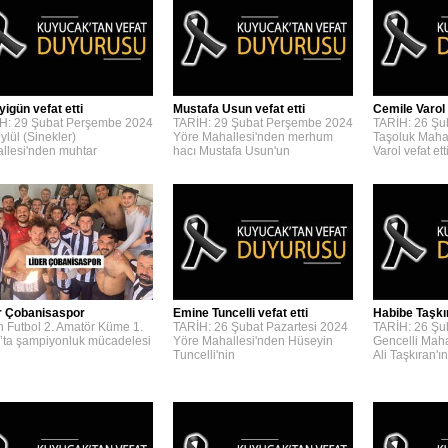
yigün vefat etti
Mustafa Usun vefat etti
Cemile Varol 
H: 29 Şubat Perşembe 2024
TARİH: 29 Şubat Perşembe 2024
TARİH: 26 Şu
ylül (Sinekler)
Yöre Mahallesi'nden merhum
Taşoluk Maha
llesi'nden muhtar
hacı Mustafa Usun'un
Varol vefat etti
r Çobanisaspor
Emine Tuncelli vefat etti
Habibe Taşkır
n Futbol 2. Amatör Küme 1.
TARİH: 26 Şubat Pazartesi 2024
TARİH: 26 Şu
’ta şampiyonluk mücadelesi
Yöre Mahallesi'nden Hüseyin
Gencelli Mah
Tuncelli'nin
Ali Taşkıran'ın