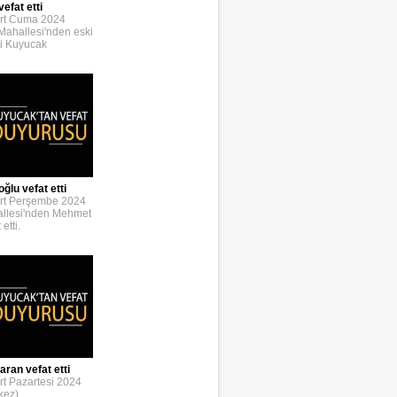
efat etti
rt Cuma 2024
 Mahallesi'nden eski
i Kuyucak
lu vefat etti
rt Perşembe 2024
allesi'nden Mehmet
etti.
ran vefat etti
t Pazartesi 2024
kez)