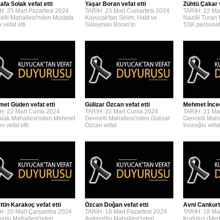
afa Solak vefat etti
Yaşar Boran vefat etti
Zühtü Çakar v
H: 25 Mart Pazartesi 2024
TARİH: 23 Mart Cumartesi 2024
TARİH: 22 Ma
elli Mahallesi'nden Mustafa
Kuyucak'tan Selim, Halit ve
Nazilli Turan
 vefat etti.
Süleyman Boran'ın
SSK personel
et Güden vefat etti
Gülizar Özcan vefat etti
Mehmet İnceoğ
H: 22 Mart Cuma 2024
TARİH: 22 Mart Cuma 2024
TARİH: 21 Ma
lak Mahallesi'nden Mehmet
Gencelli Mahallesi'nden Gülizar
Gencelli Mah
 vefat etti.
Özcan vefat
İnceoğlu vefat 
ttin Karakoç vefat etti
Özcan Doğan vefat etti
Avni Cankurta
H: 20 Mart Çarşamba 2024
TARİH: 18 Mart Pazartesi 2024
TARİH: 18 Mar
unlu Mahallesi'nden
Aydınoğlu Mahallesi'nden
Kurtuluş (Mer