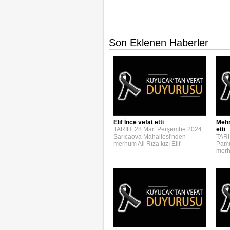
Son Eklenen Haberler
Elif İnce vefat etti
Mehm
TARİH: 28 Mart Perşembe 2024
etti
Sarıcaova Mahallesi'nden
TARİ
merhum Ali Rıza kızı Elif
Pamu
merh