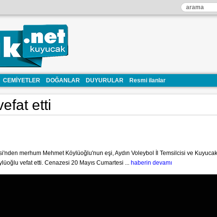
CEMİYETLER
DOĞANLAR
DUYURULAR
Resmi ilanlar
efat etti
'nden merhum Mehmet Köylüoğlu'nun eşi, Aydın Voleybol İl Temsilcisi ve Kuyucak 
lüoğlu vefat etti. Cenazesi 20 Mayıs Cumartesi ...
haberin devamı