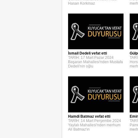
Hasan Korkmaz
merh
İsmail Dedeli vefat etti
Gülp
TARİH: 17 Mart Pazar 2024
TARİ
Başaran Mahallesi'nden Mustafa
Hors
Dedeli'nin oğlu
merh
Emin
Hamdi Batmaz vefat etti
TARİ
TARİH: 14 Mart Perşembe 2024
Pamu
Yaylalı Mahallesi'nden merhum
merh
Ali Batmaz'ın