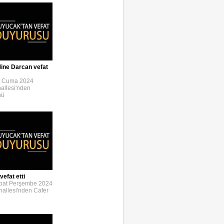
ine Darcan vefat
t Cuma 2024
allesi'nden
nü
efat etti
bat Perşembe 2024
allesi'nden Cafer