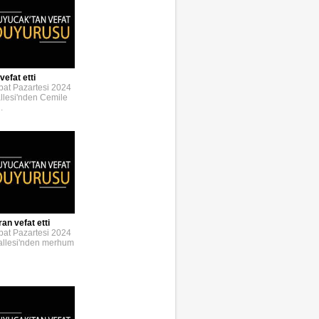
vefat etti
bat Pazartesi 2024
llesi'nden Cemile
.
an vefat etti
bat Pazartesi 2024
allesi'nden merhum