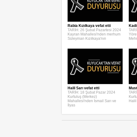
Rabia Kızılkaya vefat etti
Kadi
TARİH: 26 Şubat Pazartesi 2024
TARİ
Kayran Mahallesi'nden merhum
Yöre
Süleyman Kızılkaya'nın
Mehm
Halil Sarı vefat etti
Must
TARİH: 18 Şubat Pazar 2024
TARİ
Kurtuluş (Merkez)
Kurt
Mahallesi'nden İsmail Sarı ve
Halil
İlyas