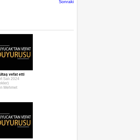
Sonraki
taş vefat etti
t Salı 2024
ekler)
en Mehmet