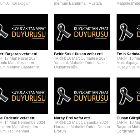
um Ali Karakoç'un
merhum Bandırmalı Mustafa
Mahallesi'n
eri Başaran vefat etti
Bekir Sıtkı Ulusan vefat etti
Emin Karlıdağ
H: 17 Mart Pazar 2024
TARİH: 16 Mart Cumartesi 2024
TARİH: 16 Ma
unlu Mahallesi'nden
Yamalak Mahallesi'nden Nazmi
Mustafapaşa 
um Mehmet Başaran'ın
Ulusan'ın oğlu
Hüseyin ve 
e Özdemir vefat etti
Nuray Erol vefat etti
Günan Görgü 
H: 14 Mart Perşembe 2024
TARİH: 13 Mart Çarşamba 2024
TARİH: 10 Ma
kören Mahallesi'nden
Horsunlu Mahallesi'nden Dursun
Başaran Maha
um Hacı Mehmet
Erol'un
Görgü'nün