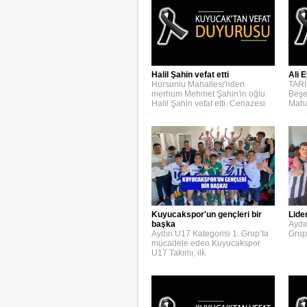
Halil Şahin vefat etti
Ali E
Horsunlu Mahallesi'nden
TARİ
merhum Mehmet Şahin'in oğlu
Beşe
Halil Şahin vefat etti. Cenazesi
Maha
Kuyucakspor'un gençleri bir
Lide
başka
Aydı
Aydın U17 Kategorisi 1. Grup’ta
Grup
mücadele eden Kuyucakspor
U17 Takımı, ilk