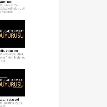
efat etti
rt Cuma 2024
 Mahallesi'nden eski
i Kuyucak
lu vefat etti
rt Perşembe 2024
allesi'nden Mehmet
etti.
ran vefat etti
t Pazartesi 2024
kez)