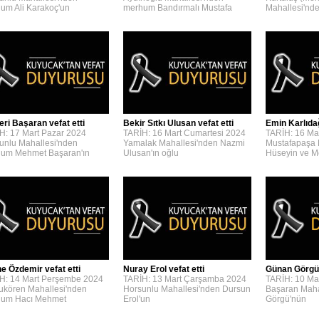
um Ali Karakoç'un
merhum Bandırmalı Mustafa
Mahallesi'n
eri Başaran vefat etti
Bekir Sıtkı Ulusan vefat etti
Emin Karlıdağ
H: 17 Mart Pazar 2024
TARİH: 16 Mart Cumartesi 2024
TARİH: 16 Ma
unlu Mahallesi'nden
Yamalak Mahallesi'nden Nazmi
Mustafapaşa 
um Mehmet Başaran'ın
Ulusan'ın oğlu
Hüseyin ve 
e Özdemir vefat etti
Nuray Erol vefat etti
Günan Görgü 
H: 14 Mart Perşembe 2024
TARİH: 13 Mart Çarşamba 2024
TARİH: 10 Ma
kören Mahallesi'nden
Horsunlu Mahallesi'nden Dursun
Başaran Maha
um Hacı Mehmet
Erol'un
Görgü'nün