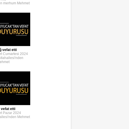
den merhum Mehmet
 vefat etti
rt Cumartesi 2024
Mahallesi'nden
Mehmet
vefat etti
rt Pazar 2024
llesi'nden Mehmet