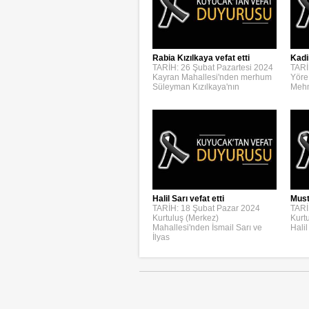
Rabia Kızılkaya vefat etti
Kadi
TARİH: 26 Şubat Pazartesi 2024
TARİ
Kayran Mahallesi'nden merhum
Yöre
Süleyman Kızılkaya'nın
Mehm
Halil Sarı vefat etti
Must
TARİH: 18 Şubat Pazar 2024
TARİ
Kurtuluş (Merkez)
Kurt
Mahallesi'nden İsmail Sarı ve
Halil
İlyas