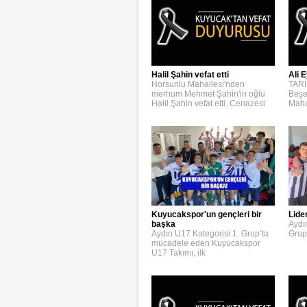
Halil Şahin vefat etti
Ali E
Horsunlu Mahallesi'nden
TARİ
merhum Mehmet Şahin'in oğlu
Beşe
Halil Şahin vefat etti. Cenazesi
Maha
Kuyucakspor'un gençleri bir
Lide
başka
Aydı
Aydın U17 Kategorisi 1. Grup’ta
Grup
mücadele eden Kuyucakspor
U17 Takımı, ilk