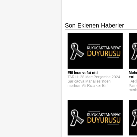
Son Eklenen Haberler
Elif İnce vefat etti
Mehm
TARİH: 28 Mart Perşembe 2024
etti
Sarıcaova Mahallesi'nden
TARİ
merhum Ali Rıza kızı Elif
Pamu
merh