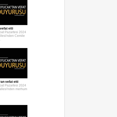
vefat etti
bat Pazartesi 2024
llesi'nden Cemile
.
an vefat etti
bat Pazartesi 2024
allesi'nden merhum