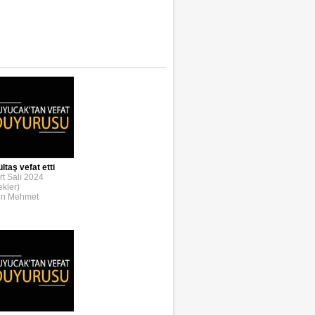
taş vefat etti
t Salı 2024
ekler)
en Mehmet