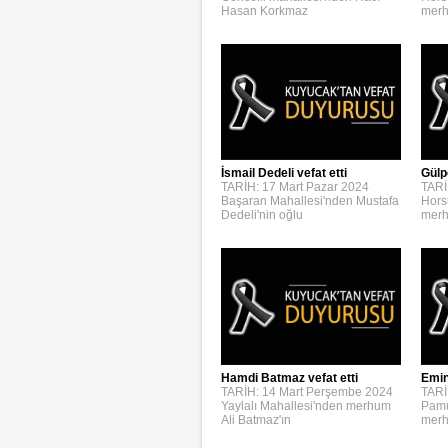
Hasan Korkmaz
merh
İsmail Dedeli vefat etti
Gülp
TARİH: 17 Mart Pazar 2024
TARİ
Başaran Mahallesi'nden Mustafa
Hors
Dedeli'nin oğlu
merh
Emin
Hamdi Batmaz vefat etti
TARİ
TARİH: 14 Mart Perşembe 2024
Pamu
Yaylalı Mahallesi'nden merhum
merh
Ali Batmaz'ın