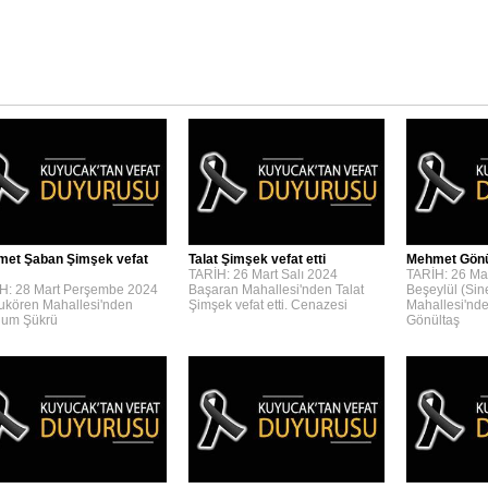
et Şaban Şimşek vefat
Talat Şimşek vefat etti
Mehmet Gönül
TARİH: 26 Mart Salı 2024
TARİH: 26 Mar
H: 28 Mart Perşembe 2024
Başaran Mahallesi'nden Talat
Beşeylül (Sin
kören Mahallesi'nden
Şimşek vefat etti. Cenazesi
Mahallesi'nd
um Şükrü
Gönültaş