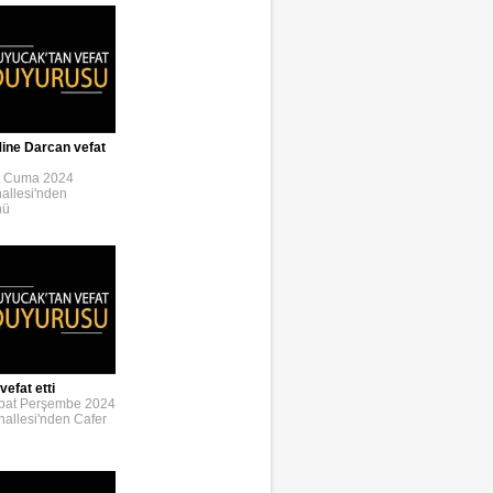
ine Darcan vefat
t Cuma 2024
allesi'nden
nü
efat etti
bat Perşembe 2024
allesi'nden Cafer