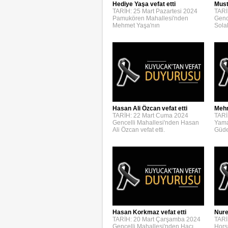
Hediye Yaşa vefat etti
Must
TARİH: 25 Mart Pazartesi 2024
TARİ
Pamukören Mahallesi'nden
Genc
Mehmet Yaşa'nın
Solak
Hasan Ali Özcan vefat etti
Mehm
TARİH: 22 Mart Cuma 2024
TARİ
Gencelli Mahallesi'nden Hasan
Yama
Ali Özcan vefat etti.
Güden
Hasan Korkmaz vefat etti
Nure
TARİH: 20 Mart Çarşamba 2024
TARİ
Gencelli Mahallesi'nden Hacı
Hors