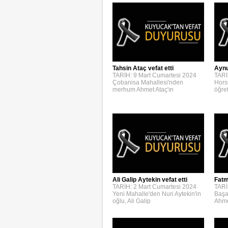
Aynur
Tahsin Ataç vefat etti
TARİ
TARİH: 9 Mart Cumartesi 2024
Hors
Çobanisa Mahallesi'nden
öğre
merhum Ahmet Ataç'ın
Ali Galip Aytekin vefat etti
Fatm
TARİH: 2 Mart Cumartesi 2024
TARİ
Yeni Mahalle'den Nuri Aytekin'in
Başa
oğlu, Ali Galip
Ahme