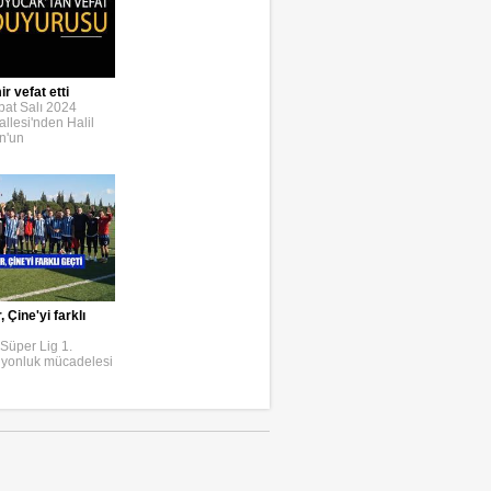
r vefat etti
bat Salı 2024
llesi'nden Halil
n'un
Çine'yi farklı
Süper Lig 1.
iyonluk mücadelesi