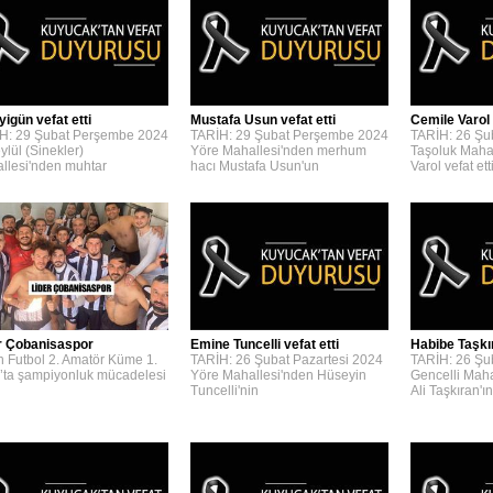
yigün vefat etti
Mustafa Usun vefat etti
Cemile Varol 
H: 29 Şubat Perşembe 2024
TARİH: 29 Şubat Perşembe 2024
TARİH: 26 Şu
ylül (Sinekler)
Yöre Mahallesi'nden merhum
Taşoluk Maha
llesi'nden muhtar
hacı Mustafa Usun'un
Varol vefat etti
r Çobanisaspor
Emine Tuncelli vefat etti
Habibe Taşkır
n Futbol 2. Amatör Küme 1.
TARİH: 26 Şubat Pazartesi 2024
TARİH: 26 Şu
’ta şampiyonluk mücadelesi
Yöre Mahallesi'nden Hüseyin
Gencelli Mah
Tuncelli'nin
Ali Taşkıran'ın