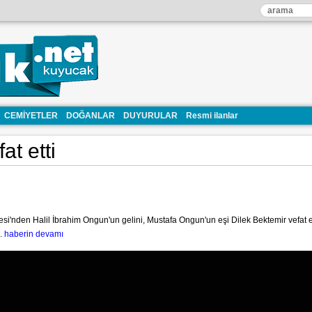
CEMİYETLER
DOĞANLAR
DUYURULAR
Resmi ilanlar
at etti
i'nden Halil İbrahim Ongun'un gelini, Mustafa Ongun'un eşi Dilek Bektemir vefat e
..
haberin devamı