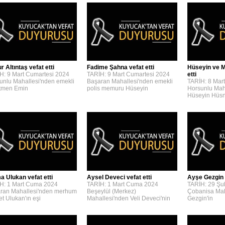
 Altıntaş vefat etti
Fadime Şahna vefat etti
Hüseyin ve M
H: 9 Mart Cumartesi 2024
TARİH: 9 Mart Cumartesi 2024
etti
unlu Mahallesi'nden emekli
Başaran Mahallesi'nden emekli
TARİH: 8 Mar
tmen Emin
polis memuru Hüseyin
Horsunlu Mah
Hüseyin Hüs
a Ulukan vefat etti
Aysel Deveci vefat etti
Ayşe Gezgin v
H: 1 Mart Cuma 2024
TARİH: 1 Mart Cuma 2024
TARİH: 29 Şu
ran Mahallesi'nden merhum
Beşeylül (Merkez)
Çobanisa Mah
t Ulukan'ın eşi
Mahallesi'nden Veli Deveci'nin
Gezgin'in