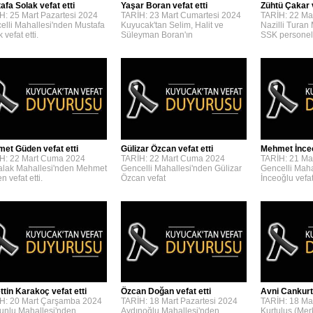
afa Solak vefat etti
Yaşar Boran vefat etti
Zühtü Çakar v
H: 25 Mart Pazartesi 2024
TARİH: 23 Mart Cumartesi 2024
TARİH: 22 Ma
elli Mahallesi'nden Mustafa
Kuyucak'tan Selim, Halit ve
Nazilli Turan
 vefat etti.
Süleyman Boran'ın
SSK personel
et Güden vefat etti
Gülizar Özcan vefat etti
Mehmet İnceoğ
H: 22 Mart Cuma 2024
TARİH: 22 Mart Cuma 2024
TARİH: 21 Ma
lak Mahallesi'nden Mehmet
Gencelli Mahallesi'nden Gülizar
Gencelli Mah
 vefat etti.
Özcan vefat
İnceoğlu vefat 
ttin Karakoç vefat etti
Özcan Doğan vefat etti
Avni Cankurta
H: 20 Mart Çarşamba 2024
TARİH: 18 Mart Pazartesi 2024
TARİH: 18 Mar
unlu Mahallesi'nden
Aydınoğlu Mahallesi'nden
Kurtuluş (Mer