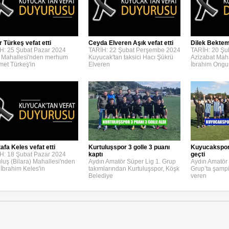
r Türkeş vefat etti
Ceyda Elveren Aşık vefat etti
Dilek Bektemi
H: 25 Şubat Pazar 2024
TARİH: 22 Şubat Perşembe 2024
TARİH: 20 Şu
 Mahallesi'nden merhum
Kuyucak'tan taksici Hacı Şükrü
Azizabat Maha
et Türkeş'in
Elveren
İbrahim Ongu
afa Keles vefat etti
Kurtuluşspor 3 golle 3 puanı
Kuyucakspor, 
H: 18 Şubat Pazar 2024
kaptı
geçti
uluş (Bilara) Mahallesi'nden
Aydın Amatör Süper Lig 1. Grup
Aydın Amatör 
 İbrahim Keles'in
takımlarından Kurtuluşspor, Köşk
Grup’ta şamp
Belediye
veren