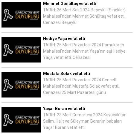
Mehmet Gönültaş vefat etti
TARİH: 26 Mart Salı 2024 Beşeylül (Sinekler)
Mahallesi'nden Mehmet Gönültaş vefat etti.
Cenazesi Beşeylül
Hediye Yaşa vefat etti
TARİH: 25 Mart Pazartesi 2024 Pamukören
Mahallesi'nden Mehmet Yaşa'nın eşi Hediye
Yaşa vefat etti. Cenazesi
Mustafa Solak vefat etti
TARİH: 25 Mart Pazartesi 2024 Gencelli
Mahallesi'nden Mustafa Solak vefat etti.
Cenazesi 25 Mart Pazartesi günü
Yaşar Boran vefat etti
TARİH: 23 Mart Cumartesi 2024 Kuyucak'tan
Selim, Halit ve Süleyman Boran'ın babaları
Yaşar Boran vefat etti.