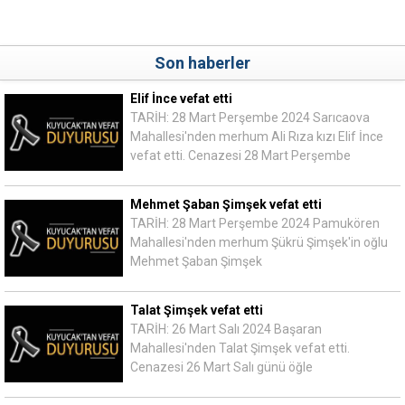
Son haberler
Elif İnce vefat etti
TARİH: 28 Mart Perşembe 2024 Sarıcaova
Mahallesi'nden merhum Ali Rıza kızı Elif İnce
vefat etti. Cenazesi 28 Mart Perşembe
Mehmet Şaban Şimşek vefat etti
TARİH: 28 Mart Perşembe 2024 Pamukören
Mahallesi'nden merhum Şükrü Şimşek'in oğlu
Mehmet Şaban Şimşek
Talat Şimşek vefat etti
TARİH: 26 Mart Salı 2024 Başaran
Mahallesi'nden Talat Şimşek vefat etti.
Cenazesi 26 Mart Salı günü öğle