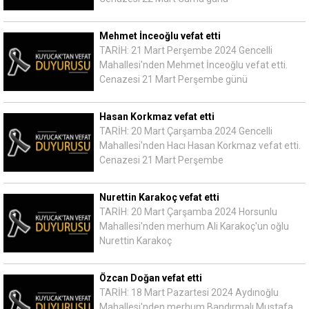
Mehmet İnceoğlu vefat etti
TARİH: 21 Mart Perşembe 2024 Gencelli
Mahallesi'nden Mehmet İnceoğlu vefat etti.
Cenazesi 21 Mart Perşembe günü
Hasan Korkmaz vefat etti
TARİH: 20 Mart Çarşamba 2024 Gencelli
Mahallesi'nden Hacı Hasan Korkmaz vefat etti.
Cenazesi 21 Mart Perşembe
Nurettin Karakoç vefat etti
TARİH: 20 Mart Çarşamba 2024 Horsunlu
Mahallesi'nden merhum Ali Karakoç'un oğlu
Nurettin Karakoç
Özcan Doğan vefat etti
TARİH: 18 Mart Pazartesi 2024 Aydınoğlu
Mahallesi'nden merhum Bandırmalı Mustafa