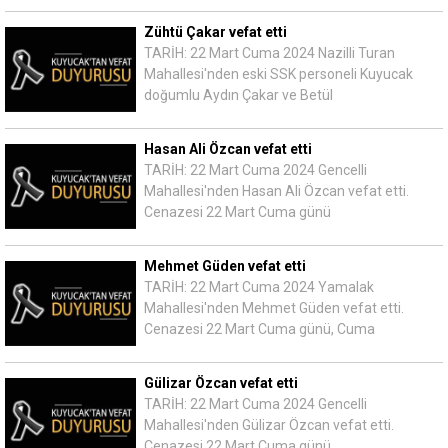
Zühtü Çakar vefat etti
TARİH: 22 Mart Cuma 2024 Nazilli Turan
Mahallesi'nden eski SSK personeli Kuyucak
doğumlu Aydın Çakar ve Betül
Hasan Ali Özcan vefat etti
TARİH: 22 Mart Cuma 2024 Gencelli
Mahallesi'nden Hasan Ali Özcan vefat etti.
Cenazesi 22 Mart Cuma günü
Mehmet Güden vefat etti
TARİH: 22 Mart Cuma 2024 Yamalak
Mahallesi'nden Mehmet Güden vefat etti.
Cenazesi 22 Mart Cuma günü, Cuma
Gülizar Özcan vefat etti
TARİH: 22 Mart Cuma 2024 Gencelli
Mahallesi'nden Gülizar Özcan vefat etti.
Cenazesi 22 Mart Cuma günü