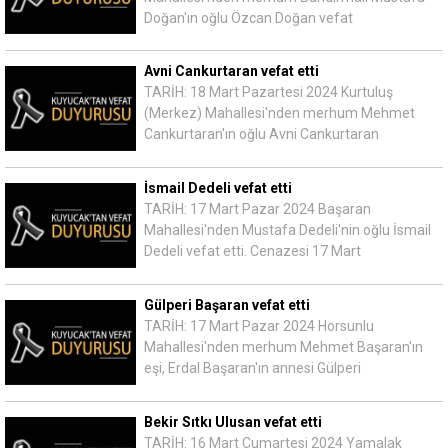
Doğan'ın oğlu Özcan Doğan vefat
Avni Cankurtaran vefat etti
TARİH: 18 Mart Pazartesi 2024 Kurtuluş
(Merkez) Mahallesi'nden merhum Mehmet
Cankurtaran'ın oğlu Avni Cankurtaran
İsmail Dedeli vefat etti
TARİH: 17 Mart Pazar 2024 Başaran
Mahallesi'nden Mustafa Dedeli'nin oğlu İsmail
Dedeli vefat etti. Cenazesi 17 Mart
Gülperi Başaran vefat etti
TARİH: 17 Mart Pazar 2024 Horsunlu
Mahallesi'nden merhum Mehmet Başaran'ın
eşi, Erdal Başaran'ın annesi Gülperi
Bekir Sıtkı Ulusan vefat etti
TARİH: 16 Mart Cumartesi 2024 Yamalak