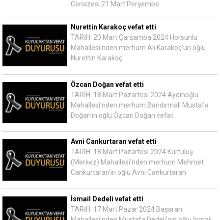
Cenazesi 21 Mart Perşembe
Nurettin Karakoç vefat etti
TARİH: 20 Mart Çarşamba 2024 Horsunlu
Mahallesi'nden merhum Ali Karakoç'un oğlu
Nurettin Karakoç
Özcan Doğan vefat etti
TARİH: 18 Mart Pazartesi 2024 Aydınoğlu
Mahallesi'nden merhum Bandırmalı Mustafa
Doğan'ın oğlu Özcan Doğan vefat
Avni Cankurtaran vefat etti
TARİH: 18 Mart Pazartesi 2024 Kurtuluş
(Merkez) Mahallesi'nden merhum Mehmet
Cankurtaran'ın oğlu Avni Cankurtaran
İsmail Dedeli vefat etti
TARİH: 17 Mart Pazar 2024 Başaran
Mahallesi'nden Mustafa Dedeli'nin oğlu İsmail