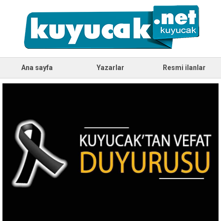
Ana sayfa
Yazarlar
Resmi ilanlar