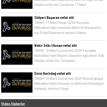
Dedeli vefat etti. Cenazesi 17 Mart
Gülperi Başaran vefat etti
TARİH: 17 Mart Pazar 2024 Horsunlu
Mahallesi'nden merhum Mehmet Başaran'ın
eşi, Erdal Başaran'ın annesi Gülperi
Bekir Sıtkı Ulusan vefat etti
TARİH: 16 Mart Cumartesi 2024 Yamalak
Mahallesi'nden Nazmi Ulusan'ın oğlu Bekir Sıtkı
Ulusan vefat etti. Cenazesi
Emin Karlıdağ vefat etti
TARİH: 16 Mart Cumartesi 2024 Mustafapaşa
Mahallesi'nden Hüseyin ve Mehmet Karlıdağ'ın
babaları, kahveci Yaşar
Video Haberler