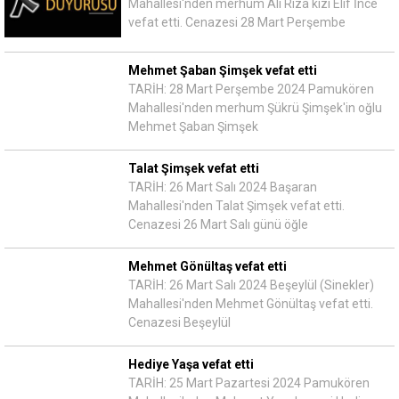
Mahallesi'nden merhum Ali Rıza kızı Elif İnce
vefat etti. Cenazesi 28 Mart Perşembe
Mehmet Şaban Şimşek vefat etti
TARİH: 28 Mart Perşembe 2024 Pamukören
Mahallesi'nden merhum Şükrü Şimşek'in oğlu
Mehmet Şaban Şimşek
Talat Şimşek vefat etti
TARİH: 26 Mart Salı 2024 Başaran
Mahallesi'nden Talat Şimşek vefat etti.
Cenazesi 26 Mart Salı günü öğle
Mehmet Gönültaş vefat etti
TARİH: 26 Mart Salı 2024 Beşeylül (Sinekler)
Mahallesi'nden Mehmet Gönültaş vefat etti.
Cenazesi Beşeylül
Hediye Yaşa vefat etti
TARİH: 25 Mart Pazartesi 2024 Pamukören