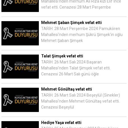
Mahallesi'nden merhum Ali Rıza kızı Elif İnce
vefat etti. Cenazesi 28 Mart Perşembe
Mehmet Şaban Şimşek vefat etti
TARİH: 28 Mart Perşembe 2024 Pamukören
Mahallesi'nden merhum Şükrü Şimşek'in oğlu
Mehmet Şaban Şimşek
Talat Şimşek vefat etti
TARİH: 26 Mart Salı 2024 Başaran
Mahallesi'nden Talat Şimşek vefat etti.
Cenazesi 26 Mart Salı günü öğle
Mehmet Gönültaş vefat etti
TARİH: 26 Mart Salı 2024 Beşeylül (Sinekler)
Mahallesi'nden Mehmet Gönültaş vefat etti.
Cenazesi Beşeylül
Hediye Yaşa vefat etti