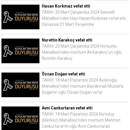
Hasan Korkmaz vefat etti
TARİH: 20 Mart Çarşamba 2024 Gencelli
Mahallesi'nden Hacı Hasan Korkmaz vefat etti.
Cenazesi 21 Mart Perşembe
Nurettin Karakoç vefat etti
TARİH: 20 Mart Çarşamba 2024 Horsunlu
Mahallesi'nden merhum Ali Karakoç'un oğlu
Nurettin Karakoç
Özcan Doğan vefat etti
TARİH: 18 Mart Pazartesi 2024 Aydınoğlu
Mahallesi'nden merhum Bandırmalı Mustafa
Doğan'ın oğlu Özcan Doğan vefat
Avni Cankurtaran vefat etti
TARİH: 18 Mart Pazartesi 2024 Kurtuluş
(Merkez) Mahallesi'nden merhum Mehmet
Cankurtaran'ın oğlu Avni Cankurtaran