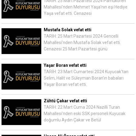
TARİH: 25 Mart Pazartesi 2024 Pamukören
Mahallesi'nden Mehmet Yaşa'nın eşi Hediye
Yaşa vefat etti. Cenazesi
Mustafa Solak vefat etti
TARİH: 25 Mart Pazartesi 2024 Gencelli
Mahallesi'nden Mustafa Solak vefat etti.
Cenazesi 25 Mart Pazartesi günü
Yaşar Boran vefat etti
TARİH: 23 Mart Cumartesi 2024 Kuyucak'tan
Selim, Halit ve Süleyman Boran'ın babaları
Yaşar Boran vefat etti.
Zühtü Çakar vefat etti
TARİH: 22 Mart Cuma 2024 Nazilli Turan
Mahallesi'nden eski SSK personeli Kuyucak
doğumlu Aydın Çakar ve Betül