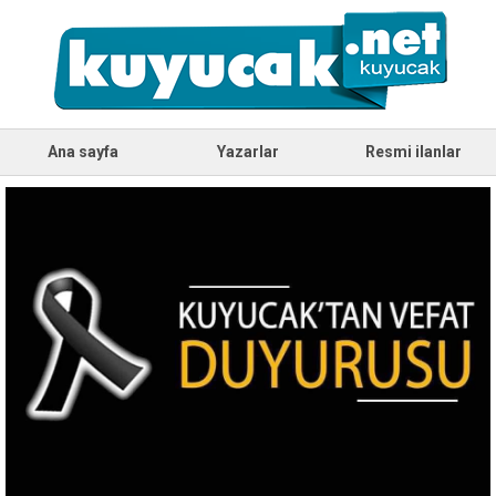
Ana sayfa
Yazarlar
Resmi ilanlar