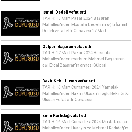
İsmail Dedeli vefat etti
TARİH: 17 Mart Pazar 2024 Başaran
Mahallesi'nden Mustafa Dedeli'nin oğlu İsmail
Dedeli vefat etti. Cenazesi 17 Mart
Gülperi Başaran vefat etti
TARİH: 17 Mart Pazar 2024 Horsunlu
Mahallesi'nden merhum Mehmet Başaran'ın
eşi, Erdal Başaran'ın annesi Gülperi
Bekir Sıtkı Ulusan vefat etti
TARİH: 16 Mart Cumartesi 2024 Yamalak
Mahallesi'nden Nazmi Ulusan'ın oğlu Bekir Sıtkı
Ulusan vefat etti. Cenazesi
Emin Karlıdağ vefat etti
TARİH: 16 Mart Cumartesi 2024 Mustafapaşa
Mahallesi'nden Hüseyin ve Mehmet Karlıdağ'ın