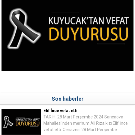
Son haberler
Elif İnce vefat etti
TARİH: 28 Mart Perşembe 2024 Sarıcaova
Mahallesi'nden merhum Ali Rıza kızı Elif İnce
vefat etti. Cenazesi 28 Mart Perşembe