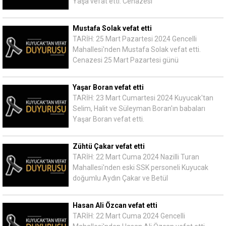
Yaşa vefat etti. Cenazesi
Mustafa Solak vefat etti
TARİH: 25 Mart Pazartesi 2024 Gencelli
Mahallesi'nden Mustafa Solak vefat etti.
Cenazesi 25 Mart Pazartesi günü
Yaşar Boran vefat etti
TARİH: 23 Mart Cumartesi 2024 Kuyucak'tan
Selim, Halit ve Süleyman Boran'ın babaları
Yaşar Boran vefat etti.
Zühtü Çakar vefat etti
TARİH: 22 Mart Cuma 2024 Nazilli Turan
Mahallesi'nden eski SSK personeli Kuyucak
doğumlu Aydın Çakar ve Betül
Hasan Ali Özcan vefat etti
TARİH: 22 Mart Cuma 2024 Gencelli