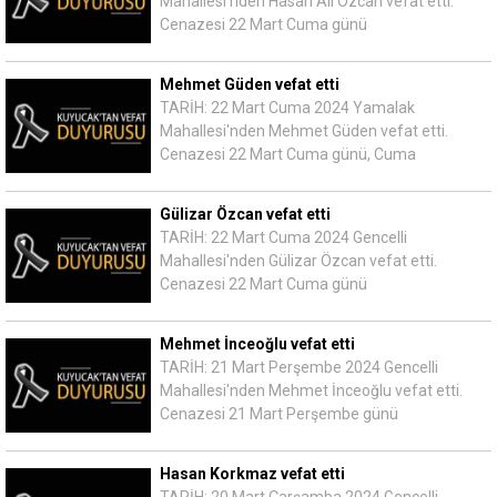
Mahallesi'nden Hasan Ali Özcan vefat etti.
Cenazesi 22 Mart Cuma günü
Mehmet Güden vefat etti
TARİH: 22 Mart Cuma 2024 Yamalak
Mahallesi'nden Mehmet Güden vefat etti.
Cenazesi 22 Mart Cuma günü, Cuma
Gülizar Özcan vefat etti
TARİH: 22 Mart Cuma 2024 Gencelli
Mahallesi'nden Gülizar Özcan vefat etti.
Cenazesi 22 Mart Cuma günü
Mehmet İnceoğlu vefat etti
TARİH: 21 Mart Perşembe 2024 Gencelli
Mahallesi'nden Mehmet İnceoğlu vefat etti.
Cenazesi 21 Mart Perşembe günü
Hasan Korkmaz vefat etti
TARİH: 20 Mart Çarşamba 2024 Gencelli