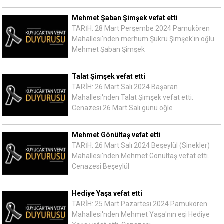
Mehmet Şaban Şimşek vefat etti
TARİH: 28 Mart Perşembe 2024 Pamukören
Mahallesi'nden merhum Şükrü Şimşek'in oğlu
Mehmet Şaban Şimşek
Talat Şimşek vefat etti
TARİH: 26 Mart Salı 2024 Başaran
Mahallesi'nden Talat Şimşek vefat etti.
Cenazesi 26 Mart Salı günü öğle
Mehmet Gönültaş vefat etti
TARİH: 26 Mart Salı 2024 Beşeylül (Sinekler)
Mahallesi'nden Mehmet Gönültaş vefat etti.
Cenazesi Beşeylül
Hediye Yaşa vefat etti
TARİH: 25 Mart Pazartesi 2024 Pamukören
Mahallesi'nden Mehmet Yaşa'nın eşi Hediye