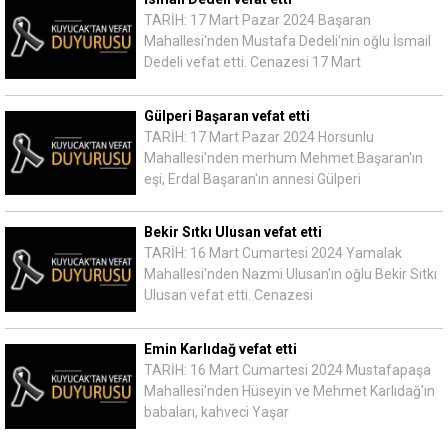
TARİH: 17 Mart Pazar 2024 Başaran
Mahallesi'nden Mustafa Dedeli'nin oğlu İsmail
Dedeli vefat etti. Cenazesi 17 Mart
Gülperi Başaran vefat etti
TARİH: 17 Mart Pazar 2024 Horsunlu
Mahallesi'nden merhum Mehmet Başaran'ın
eşi, Erdal Başaran'ın annesi Gülperi
Bekir Sıtkı Ulusan vefat etti
TARİH: 16 Mart Cumartesi 2024 Yamalak
Mahallesi'nden Nazmi Ulusan'ın oğlu Bekir Sıtkı
Ulusan vefat etti. Cenazesi
Emin Karlıdağ vefat etti
TARİH: 16 Mart Cumartesi 2024 Mustafapaşa
Mahallesi'nden Hüseyin ve Mehmet Karlıdağ'ın
babaları, kahveci Yaşar