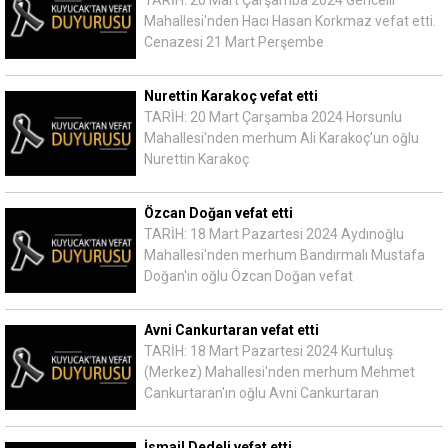
Mahallesi'nden Hacı Hasan Korkmaz vefat etti.
Cenazesi 21 Mart Perşembe
Nurettin Karakoç vefat etti
TARİH: 20 Mart Çarşamba 2024 Horsunlu
Mahallesi'nden merhum Ali Karakoç'un oğlu
Nurettin Karakoç
Özcan Doğan vefat etti
TARİH: 18 Mart Pazartesi 2024 Aydınoğlu
Mahallesi'nden merhum Bandırmalı Mustafa
Doğan'ın oğlu Özcan Doğan vefat
Avni Cankurtaran vefat etti
TARİH: 18 Mart Pazartesi 2024 Kurtuluş
(Merkez) Mahallesi'nden merhum Mehmet
Cankurtaran'ın oğlu Avni Cankurtaran
İsmail Dedeli vefat etti