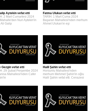
alip Aytekin vefat etti
Fatma Ulukan vefat etti
H: 2 Mart Cumartesi 2024
TARİH: 1 Mart Cuma 2024
 Mahalle'den Nuri Aytekin'in
Başaran Mahallesi'nden merhum
 Ali Galip
Ahmet Ulukan'ın eşi
 Gezgin vefat etti
Halil Şahin vefat etti
H: 29 Şubat Perşembe 2024
Horsunlu Mahallesi'nden
nisa Mahallesi'nden Cafer
merhum Mehmet Şahin'in oğlu
in'in
Halil Şahin vefat etti. Cenazesi