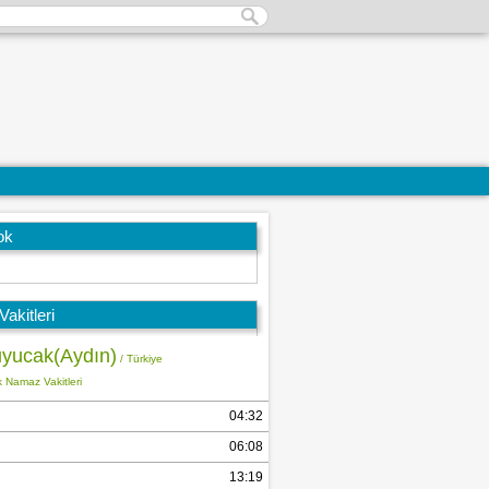
ok
akitleri