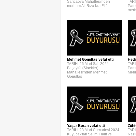
Sarıcaova Mahallesi'nden
TARİ
merhum Ali Rıza kızı Elif
Pamu
merh
Mehmet Gönültaş vefat etti
Hedi
TARİH: 26 Mart Salı 2024
TARİ
Beşeylül (Sinekler)
Pamu
Mahallesi'nden Mehmet
Mehm
Gönültaş
Yaşar Boran vefat etti
Züht
TARİH: 23 Mart Cumartesi 2024
TARİ
Kuyucak'tan Selim, Halit ve
Nazi