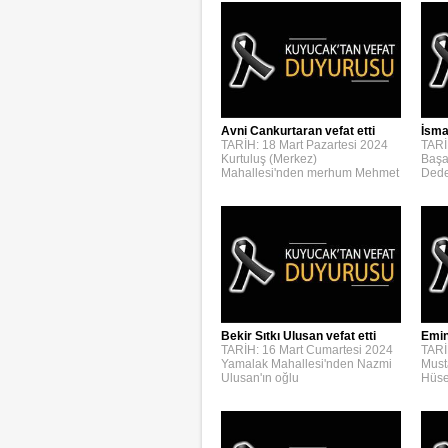
Avni Cankurtaran vefat etti
İsmai
TARİH: 18 Mart Pazartesi 2024
TARİ
Kurtuluş (Merkez)
Başa
Mahallesi'nden merhum Mehmet
Dede
Bekir Sıtkı Ulusan vefat etti
Emin
TARİH: 16 Mart Cumartesi 2024
TARİ
Yamalak Mahallesi'nden Nazmi
Must
Ulusan'ın oğlu
Hüse