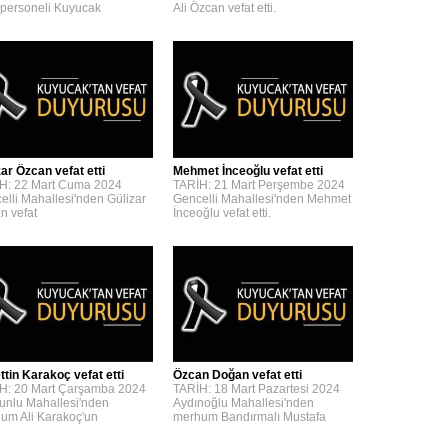
personeli Kuyucak
Ali Özcan vefat etti.
zar Özcan vefat etti
Mehmet İnceoğlu vefat etti
H: 22 Mart Cuma 2024
TARİH: 21 Mart Perşembe 2024
elli Mahallesi'nden Gülizar
Gencelli Mahallesi'nden Mehmet
n vefat
İnceoğlu vefat etti.
ttin Karakoç vefat etti
Özcan Doğan vefat etti
H: 20 Mart Çarşamba 2024
TARİH: 18 Mart Pazartesi 2024
unlu Mahallesi'nden
Aydınoğlu Mahallesi'nden
um Ali Karakoç'un
merhum Bandırmalı Mustafa