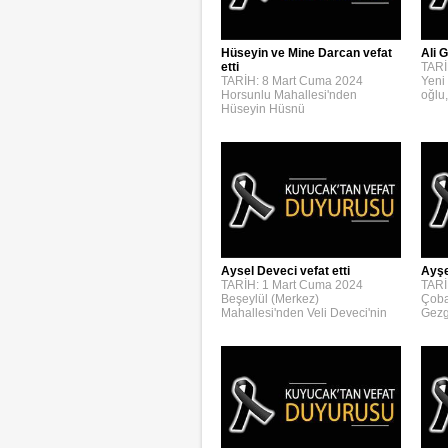
Hüseyin ve Mine Darcan vefat
Ali G
etti
TARİ
TARİH: 8 Mart Cuma 2024
Yeni
Horsunlu Mahallesi'nden
oğlu,
Hüseyin Hüsnü
Aysel Deveci vefat etti
Ayşe
TARİH: 1 Mart Cuma 2024
TARİ
Beşeylül (Merkez)
Çoba
Mahallesi'nden Veli Deveci'nin
Gezg