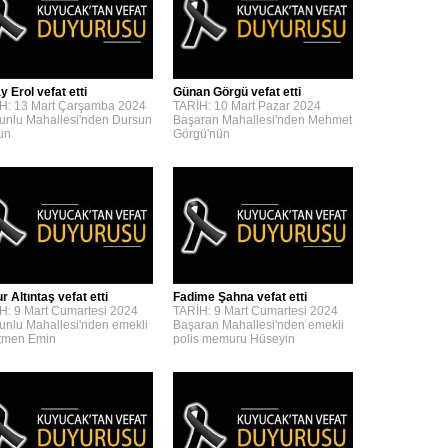
y Erol vefat etti
Günan Görgü vefat etti
H: 13 Mart Çarşamba 2024
TARİH: 10 Mart Pazar 2024
unlu Mahallesi'nden Dursun
Başaran Mahallesi'nden Mehmet
'un
Görgü'nün
 Altıntaş vefat etti
Fadime Şahna vefat etti
H: 9 Mart Cumartesi 2024
TARİH: 9 Mart Cumartesi 2024
unlu Mahallesi'nden emekli
Başaran Mahallesi'nden emekli
tmen Emin
polis memuru Hüseyin