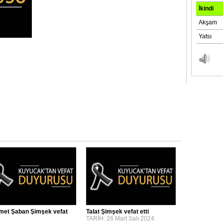
et Şaban Şimşek vefat
Talat Şimşek vefat etti
TARİH: 26 Mart Salı 2024