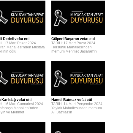
l Dedeli vefat etti
Gülperi Başaran vefat etti
H: 17 Mart Pazar 2024
TARİH: 17 Mart Pazar 2024
ran Mahallesi'nden Mustafa
Horsunlu Mahallesi'nden
li'nin oğlu
merhum Mehmet Başaran'ın
 Karlıdağ vefat etti
Hamdi Batmaz vefat etti
H: 16 Mart Cumartesi 2024
TARİH: 14 Mart Perşembe 2024
afapaşa Mahallesi'nden
Yaylalı Mahallesi'nden merhum
yin ve Mehmet
Ali Batmaz'ın