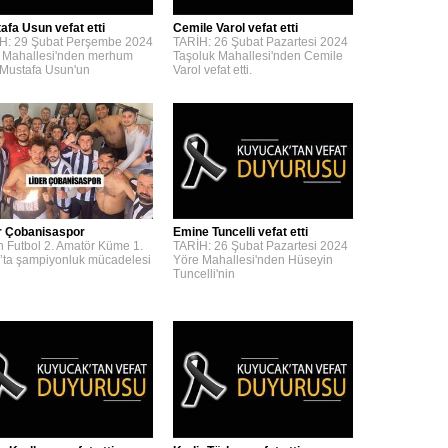
afa Usun vefat etti
Cemile Varol vefat etti
H: 29 Şubat Perşembe 2024
TARİH: 26 Şubat Pazartesi 2024
 Mahallesi'nden merhum
Taşoluk Mahallesi'nden Cemile
 Mustafa Usun'un
Varol vefat etti.
r Çobanisaspor
Emine Tuncelli vefat etti
n Futbol 2. Amatör Küme 1.
TARİH: 26 Şubat Pazartesi 2024
’ta şampiyonluk mücadelesi
Yöre Mahallesi'nden Hüseyin
Tuncelli'nin