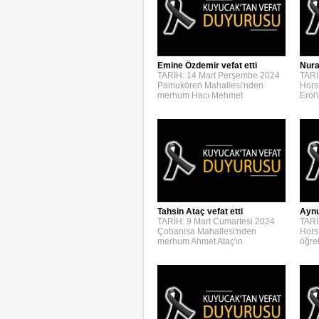
Emine Özdemir vefat etti
Nura
TARİH: 14 Mart Perşembe 2024
TARİ
Pamukören Mahallesi'nden
Hors
merhum Hacı Mehmet
Erol
Aynur
Tahsin Ataç vefat etti
TARİ
TARİH: 9 Mart Cumartesi 2024
Hors
Çobanisa Mahallesi'nden
öğre
merhum Ahmet Ataç'ın