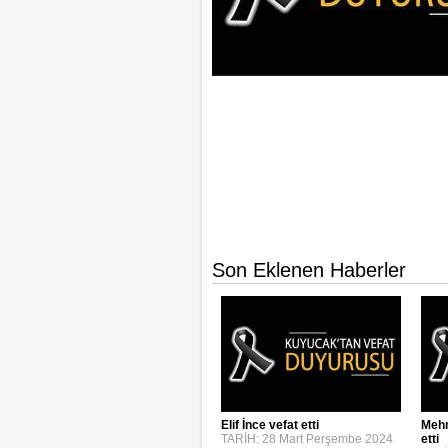
Son Eklenen Haberler
Elif İnce vefat etti
Mehm
TARİH: 28 Mart Perşembe 2024
etti