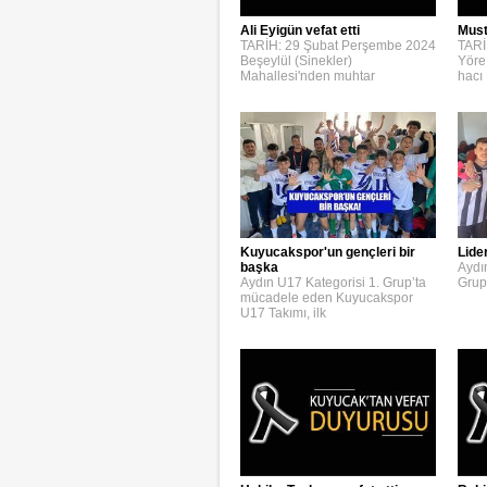
Ali Eyigün vefat etti
Must
TARİH: 29 Şubat Perşembe 2024
TARİ
Beşeylül (Sinekler)
Yöre
Mahallesi'nden muhtar
hacı
Kuyucakspor'un gençleri bir
Lide
başka
Aydı
Aydın U17 Kategorisi 1. Grup’ta
Grup
mücadele eden Kuyucakspor
U17 Takımı, ilk