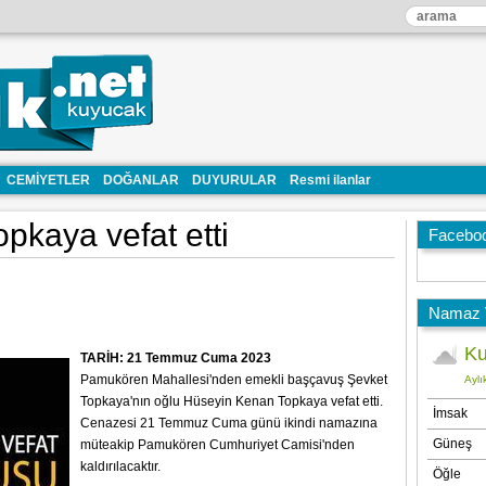
CEMİYETLER
DOĞANLAR
DUYURULAR
Resmi ilanlar
pkaya vefat etti
Facebo
Namaz V
TARİH: 21 Temmuz Cuma 2023
Pamukören Mahallesi'nden emekli başçavuş Şevket
Topkaya'nın oğlu Hüseyin Kenan Topkaya vefat etti.
Cenazesi 21 Temmuz Cuma günü ikindi namazına
müteakip Pamukören Cumhuriyet Camisi'nden
kaldırılacaktır.