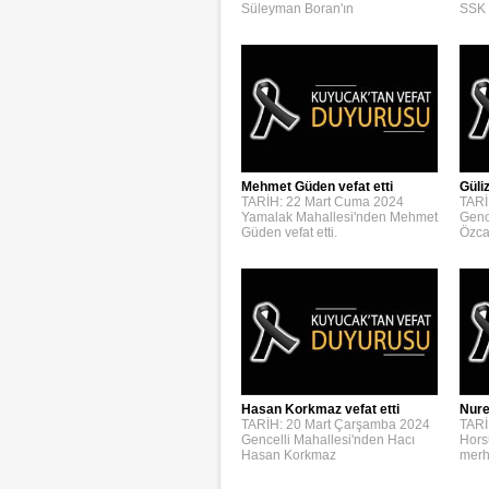
Süleyman Boran'ın
SSK 
Mehmet Güden vefat etti
Güli
TARİH: 22 Mart Cuma 2024
TARİ
Yamalak Mahallesi'nden Mehmet
Genc
Güden vefat etti.
Özca
Hasan Korkmaz vefat etti
Nure
TARİH: 20 Mart Çarşamba 2024
TARİ
Gencelli Mahallesi'nden Hacı
Hors
Hasan Korkmaz
merh