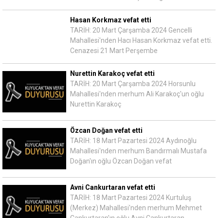
Hasan Korkmaz vefat etti
TARİH: 20 Mart Çarşamba 2024 Gencelli
Mahallesi'nden Hacı Hasan Korkmaz vefat etti.
Cenazesi 21 Mart Perşembe
Nurettin Karakoç vefat etti
TARİH: 20 Mart Çarşamba 2024 Horsunlu
Mahallesi'nden merhum Ali Karakoç'un oğlu
Nurettin Karakoç
Özcan Doğan vefat etti
TARİH: 18 Mart Pazartesi 2024 Aydınoğlu
Mahallesi'nden merhum Bandırmalı Mustafa
Doğan'ın oğlu Özcan Doğan vefat
Avni Cankurtaran vefat etti
TARİH: 18 Mart Pazartesi 2024 Kurtuluş
(Merkez) Mahallesi'nden merhum Mehmet