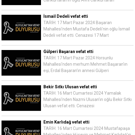
Cankurtaran'ın oğlu Avni Cankurtaran
İsmail Dedeli vefat etti
TARİH: 17 Mart Pazar 2024 Başaran
Mahallesi'nden Mustafa Dedeli'nin oğlu İsmail
Dedeli vefat etti. Cenazesi 17 Mart
Gülperi Başaran vefat etti
TARİH: 17 Mart Pazar 2024 Horsunlu
Mahallesi'nden merhum Mehmet Başaran'ın
eşi, Erdal Başaran'ın annesi Gülperi
Bekir Sıtkı Ulusan vefat etti
TARİH: 16 Mart Cumartesi 2024 Yamalak
Mahallesi'nden Nazmi Ulusan'ın oğlu Bekir Sıtkı
Ulusan vefat etti. Cenazesi
Emin Karlıdağ vefat etti
TARİH: 16 Mart Cumartesi 2024 Mustafapaşa
Mahallesi'nden Hüseyin ve Mehmet Karlıdağ'ın