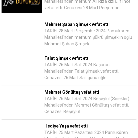
Mahallesi'nden merhum Ali Rıza kızı Elif İnce
vefat etti. Cenazesi 28 Mart Perşembe
Mehmet Şaban Şimşek vefat etti
TARİH: 28 Mart Perşembe 2024 Pamukören
Mahallesi'nden merhum Şükrü Şimşek'in oğlu
Mehmet Şaban Şimşek
Talat Şimşek vefat etti
TARİH: 26 Mart Salı 2024 Başaran
Mahallesi'nden Talat Şimşek vefat etti.
Cenazesi 26 Mart Salı günü öğle
Mehmet Gönültaş vefat etti
TARİH: 26 Mart Salı 2024 Beşeylül (Sinekler)
Mahallesi'nden Mehmet Gönültaş vefat etti.
Cenazesi Beşeylül
Hediye Yaşa vefat etti
TARİH: 25 Mart Pazartesi 2024 Pamukören