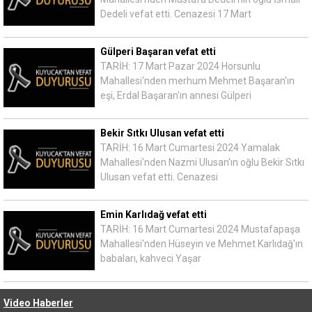
Dedeli vefat etti. Cenazesi 17 Mart
Gülperi Başaran vefat etti
TARİH: 17 Mart Pazar 2024 Horsunlu
Mahallesi'nden merhum Mehmet Başaran'ın
eşi, Erdal Başaran'ın annesi Gülperi
Bekir Sıtkı Ulusan vefat etti
TARİH: 16 Mart Cumartesi 2024 Yamalak
Mahallesi'nden Nazmi Ulusan'ın oğlu Bekir Sıtkı
Ulusan vefat etti. Cenazesi
Emin Karlıdağ vefat etti
TARİH: 16 Mart Cumartesi 2024 Mustafapaşa
Mahallesi'nden Hüseyin ve Mehmet Karlıdağ'ın
babaları, kahveci Yaşar
Video Haberler