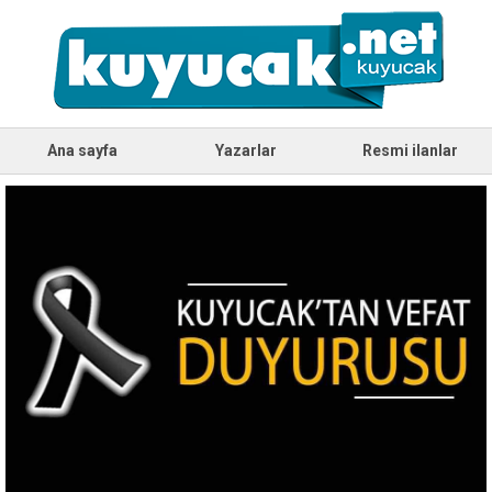
Ana sayfa
Yazarlar
Resmi ilanlar