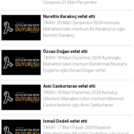
Cenazesi 21 Mart Perşembe
Nurettin Karakoç vefat etti
TARİH: 20 Mart Çarşamba 2024 Horsunlu
Mahallesi'nden merhum Ali Karakoç'un oğlu
Nurettin Karakoç
Özcan Doğan vefat etti
TARİH: 18 Mart Pazartesi 2024 Aydınoğlu
Mahallesi'nden merhum Bandırmalı Mustafa
Doğan'ın oğlu Özcan Doğan vefat
Avni Cankurtaran vefat etti
TARİH: 18 Mart Pazartesi 2024 Kurtuluş
(Merkez) Mahallesi'nden merhum Mehmet
Cankurtaran'ın oğlu Avni Cankurtaran
İsmail Dedeli vefat etti
TARİH: 17 Mart Pazar 2024 Başaran
Mahallesi'nden Mustafa Dedeli'nin oğlu İsmail