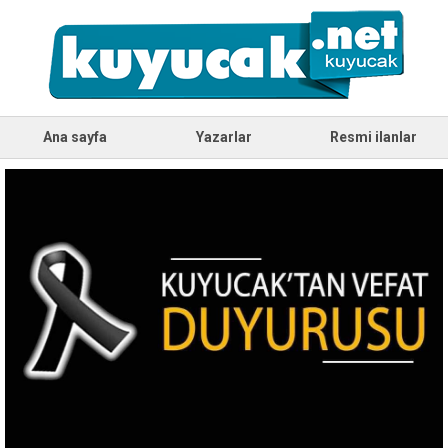
Ana sayfa
Yazarlar
Resmi ilanlar