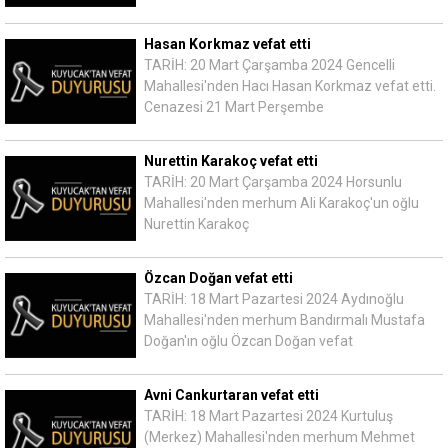
Hasan Korkmaz vefat etti
TARİH: 20 Mart Çarşamba 2024 Gencelli
Mahallesi'nden Hacı Hasan Korkmaz vefat etti.
Cenazesi 21 Mart Perşembe
Nurettin Karakoç vefat etti
TARİH: 20 Mart Çarşamba 2024 Horsunlu
Mahallesi'nden merhum Ali Karakoç'un oğlu
Nurettin Karakoç
Özcan Doğan vefat etti
TARİH: 18 Mart Pazartesi 2024 Aydınoğlu
Mahallesi'nden merhum Bandırmalı Mustafa
Doğan'ın oğlu Özcan Doğan vefat
Avni Cankurtaran vefat etti
TARİH: 18 Mart Pazartesi 2024 Kurtuluş
(Merkez) Mahallesi'nden merhum Mehmet