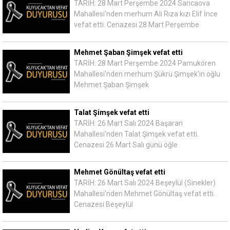
TARİH: 28 Mart Perşembe 2024 Sarıcaova
Mahallesi'nden merhum Ali Rıza kızı Elif İnce
vefat etti. Cenazesi 28 Mart Perşembe
Mehmet Şaban Şimşek vefat etti
TARİH: 28 Mart Perşembe 2024 Pamukören
Mahallesi'nden merhum Şükrü Şimşek'in oğlu
Mehmet Şaban Şimşek
Talat Şimşek vefat etti
TARİH: 26 Mart Salı 2024 Başaran
Mahallesi'nden Talat Şimşek vefat etti.
Cenazesi 26 Mart Salı günü öğle
Mehmet Gönültaş vefat etti
TARİH: 26 Mart Salı 2024 Beşeylül (Sinekler)
Mahallesi'nden Mehmet Gönültaş vefat etti.
Cenazesi Beşeylül