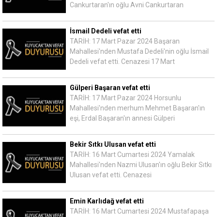
Cankurtaran'ın oğlu Avni Cankurtaran
İsmail Dedeli vefat etti
TARİH: 17 Mart Pazar 2024 Başaran
Mahallesi'nden Mustafa Dedeli'nin oğlu İsmail
Dedeli vefat etti. Cenazesi 17 Mart
Gülperi Başaran vefat etti
TARİH: 17 Mart Pazar 2024 Horsunlu
Mahallesi'nden merhum Mehmet Başaran'ın
eşi, Erdal Başaran'ın annesi Gülperi
Bekir Sıtkı Ulusan vefat etti
TARİH: 16 Mart Cumartesi 2024 Yamalak
Mahallesi'nden Nazmi Ulusan'ın oğlu Bekir Sıtkı
Ulusan vefat etti. Cenazesi
Emin Karlıdağ vefat etti
TARİH: 16 Mart Cumartesi 2024 Mustafapaşa