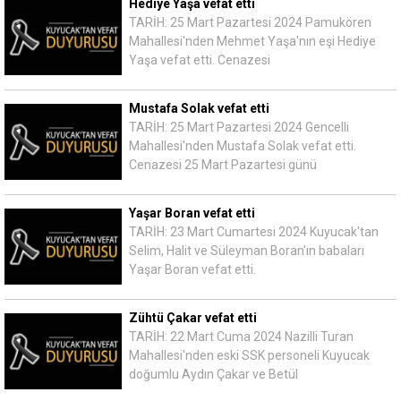
Hediye Yaşa vefat etti
TARİH: 25 Mart Pazartesi 2024 Pamukören
Mahallesi'nden Mehmet Yaşa'nın eşi Hediye
Yaşa vefat etti. Cenazesi
Mustafa Solak vefat etti
TARİH: 25 Mart Pazartesi 2024 Gencelli
Mahallesi'nden Mustafa Solak vefat etti.
Cenazesi 25 Mart Pazartesi günü
Yaşar Boran vefat etti
TARİH: 23 Mart Cumartesi 2024 Kuyucak'tan
Selim, Halit ve Süleyman Boran'ın babaları
Yaşar Boran vefat etti.
Zühtü Çakar vefat etti
TARİH: 22 Mart Cuma 2024 Nazilli Turan
Mahallesi'nden eski SSK personeli Kuyucak
doğumlu Aydın Çakar ve Betül