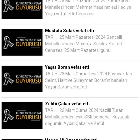
TARİH: 25 Mart Pazartesi 2024 Pamukören
Mahallesi'nden Mehmet Yaşa'nın eşi Hediye
Yaşa vefat etti. Cenazesi
Mustafa Solak vefat etti
TARİH: 25 Mart Pazartesi 2024 Gencelli
Mahallesi'nden Mustafa Solak vefat etti.
Cenazesi 25 Mart Pazartesi günü
Yaşar Boran vefat etti
TARİH: 23 Mart Cumartesi 2024 Kuyucak'tan
Selim, Halit ve Süleyman Boran'ın babaları
Yaşar Boran vefat etti.
Zühtü Çakar vefat etti
TARİH: 22 Mart Cuma 2024 Nazilli Turan
Mahallesi'nden eski SSK personeli Kuyucak
doğumlu Aydın Çakar ve Betül